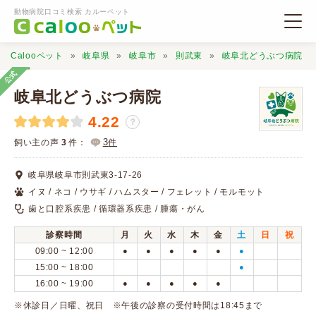
動物病院口コミ検索 カルーペット
Calooペット
岐阜県
岐阜市
則武東
岐阜北どうぶつ病院
公式
岐阜北どうぶつ病院
4.22
？
動物病院検索
3
飼い主の声
3
件：
件
岐阜県岐阜市則武東3-17-26
口コミ検索
イヌ / ネコ / ウサギ / ハムスター / フェレット / モルモット
歯と口腔系疾患 / 循環器系疾患 / 腫瘍・がん
Calooペットとは？
診察時間
月
火
水
木
金
土
日
祝
09:00 ~ 12:00
●
●
●
●
●
●
口コミ投稿
15:00 ~ 18:00
●
16:00 ~ 19:00
●
●
●
●
●
※休診日／日曜、祝日 ※午後の診察の受付時間は18:45まで