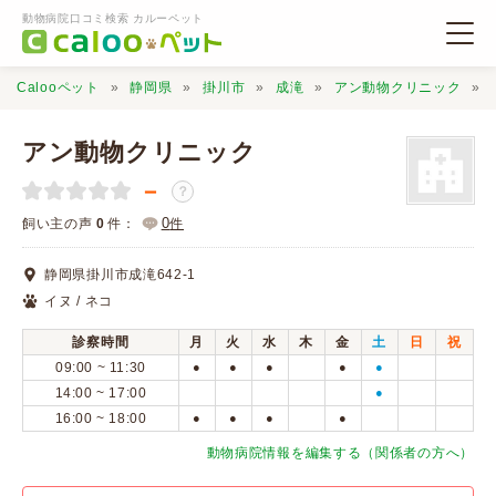
動物病院口コミ検索 カルーペット
Calooペット
静岡県
掛川市
成滝
アン動物クリニック
アン動物クリニック
－
？
動物病院検索
0
飼い主の声
0
件：
件
静岡県掛川市成滝642-1
口コミ検索
イヌ / ネコ
診察時間
月
火
水
木
金
土
日
祝
Calooペットとは？
09:00 ~ 11:30
●
●
●
●
●
14:00 ~ 17:00
●
16:00 ~ 18:00
●
●
●
●
口コミ投稿
動物病院情報を編集する（関係者の方へ）