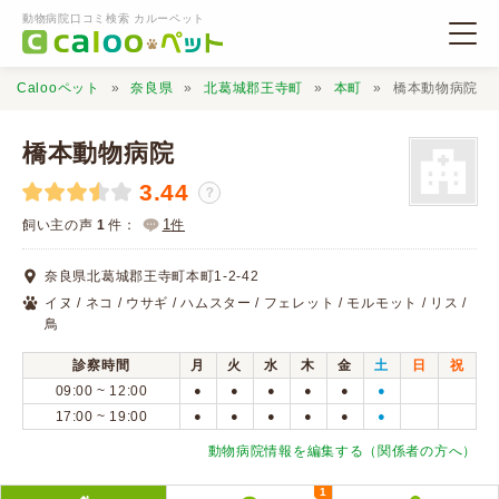
動物病院口コミ検索 カルーペット
Calooペット
奈良県
北葛城郡王寺町
本町
橋本動物病院
橋本動物病院
3.44
？
動物病院検索
1
飼い主の声
1
件：
件
奈良県北葛城郡王寺町本町1-2-42
口コミ検索
イヌ / ネコ / ウサギ / ハムスター / フェレット / モルモット / リス /
鳥
Calooペットとは？
診察時間
月
火
水
木
金
土
日
祝
09:00 ~ 12:00
●
●
●
●
●
●
17:00 ~ 19:00
●
●
●
●
●
●
口コミ投稿
動物病院情報を編集する（関係者の方へ）
1