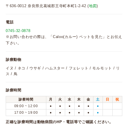
〒636-0012 奈良県北葛城郡王寺町本町1-2-42 (
地図
)
電話
0745-32-0878
※お問い合わせの際は、「Caloo(カルー) ペットを見た」とお伝え
下さい。
診療動物
イヌ / ネコ / ウサギ / ハムスター / フェレット / モルモット / リ
ス / 鳥
診療時間
診察時間
月
火
水
木
金
土
日
祝
09:00 ~ 12:00
●
●
●
●
●
●
17:00 ~ 19:00
●
●
●
●
●
●
正確な診療時間は動物病院のHP・電話等でご確認ください。