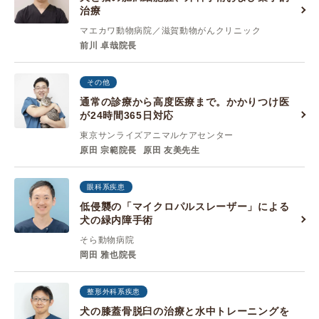
治療
マエカワ動物病院／滋賀動物がんクリニック
前川 卓哉院長
その他
通常の診療から高度医療まで。かかりつけ医
が24時間365日対応
東京サンライズアニマルケアセンター
原田 宗範院長
原田 友美先生
眼科系疾患
低侵襲の「マイクロパルスレーザー」による
犬の緑内障手術
そら動物病院
岡田 雅也院長
整形外科系疾患
犬の膝蓋骨脱臼の治療と水中トレーニングを