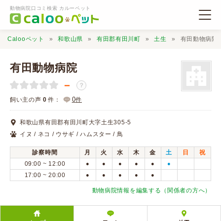
動物病院口コミ検索 カルーペット
Calooペット
和歌山県
有田郡有田川町
土生
有田動物病院
有田動物病院
－
？
動物病院検索
0
飼い主の声
0
件：
件
和歌山県有田郡有田川町大字土生305-5
口コミ検索
イヌ / ネコ / ウサギ / ハムスター / 鳥
診察時間
月
火
水
木
金
土
日
祝
Calooペットとは？
09:00 ~ 12:00
●
●
●
●
●
●
17:00 ~ 20:00
●
●
●
●
●
口コミ投稿
動物病院情報を編集する（関係者の方へ）