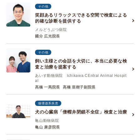
その他
笑顔あるリラックスできる空間で検査による
的確な診断を提供する
メルどうぶつ病院
國分 広光院長
その他
飼い主様との会話を大切に、本当に必要な検
査と治療を提案する
あいす動物病院 Ichikawa CEntral Animal Hospit
al
髙橋 一馬院長
髙橋 亜樹子副院長
循環器系疾患
犬の心臓病「僧帽弁閉鎖不全症」検査と治療
亀山動物病院
亀山 康彦院長