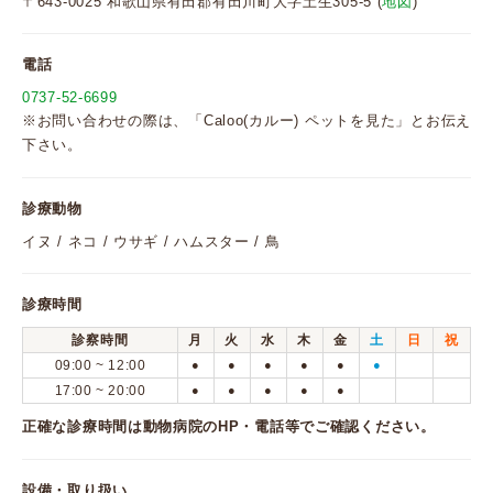
〒643-0025 和歌山県有田郡有田川町大字土生305-5 (
地図
)
電話
0737-52-6699
※お問い合わせの際は、「Caloo(カルー) ペットを見た」とお伝え
下さい。
診療動物
イヌ / ネコ / ウサギ / ハムスター / 鳥
診療時間
診察時間
月
火
水
木
金
土
日
祝
09:00 ~ 12:00
●
●
●
●
●
●
17:00 ~ 20:00
●
●
●
●
●
正確な診療時間は動物病院のHP・電話等でご確認ください。
設備・取り扱い