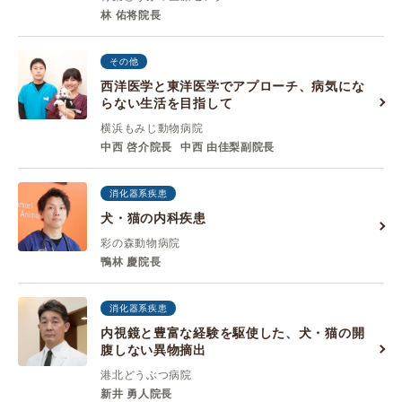
林 佑将院長
その他
西洋医学と東洋医学でアプローチ、病気にな
らない生活を目指して
横浜もみじ動物病院
中西 啓介院長
中西 由佳梨副院長
消化器系疾患
犬・猫の内科疾患
彩の森動物病院
鴨林 慶院長
消化器系疾患
内視鏡と豊富な経験を駆使した、犬・猫の開
腹しない異物摘出
港北どうぶつ病院
新井 勇人院長