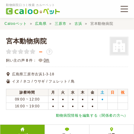
動物病院口コミ検索 カルーペット
Calooペット
広島県
三原市
古浜
宮本動物病院
宮本動物病院
－
？
動物病院検索
0
飼い主の声
0
件：
件
広島県三原市古浜1-3-18
口コミ検索
イヌ / ネコ / ウサギ / フェレット / 鳥
診察時間
月
火
水
木
金
土
日
祝
Calooペットとは？
09:00 ~ 12:00
●
●
●
●
●
●
16:00 ~ 19:00
●
●
●
●
●
口コミ投稿
動物病院情報を編集する（関係者の方へ）