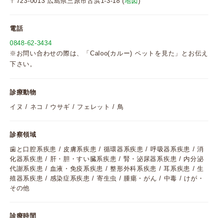
〒723-0013 広島県三原市古浜1-3-18 (
地図
)
電話
0848-62-3434
※お問い合わせの際は、「Caloo(カルー) ペットを見た」とお伝え
下さい。
診療動物
イヌ / ネコ / ウサギ / フェレット / 鳥
診察領域
歯と口腔系疾患 / 皮膚系疾患 / 循環器系疾患 / 呼吸器系疾患 / 消
化器系疾患 / 肝・胆・すい臓系疾患 / 腎・泌尿器系疾患 / 内分泌
代謝系疾患 / 血液・免疫系疾患 / 整形外科系疾患 / 耳系疾患 / 生
殖器系疾患 / 感染症系疾患 / 寄生虫 / 腫瘍・がん / 中毒 / けが・
その他
診療時間