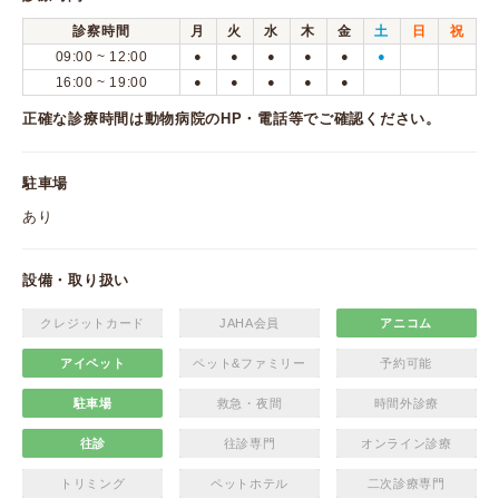
診察時間
月
火
水
木
金
土
日
祝
09:00 ~ 12:00
●
●
●
●
●
●
16:00 ~ 19:00
●
●
●
●
●
正確な診療時間は動物病院のHP・電話等でご確認ください。
駐車場
あり
設備・取り扱い
クレジットカード
JAHA会員
アニコム
アイペット
ペット&ファミリー
予約可能
駐車場
救急・夜間
時間外診療
往診
往診専門
オンライン診療
トリミング
ペットホテル
二次診療専門