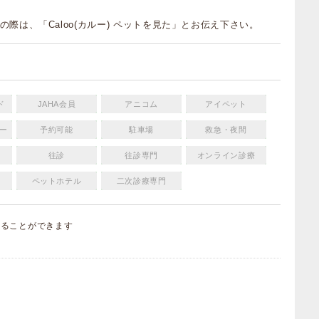
の際は、「Caloo(カルー) ペットを見た」とお伝え下さい。
ド
JAHA会員
アニコム
アイペット
ー
予約可能
駐車場
救急・夜間
往診
往診専門
オンライン診療
ペットホテル
二次診療専門
することができます
）