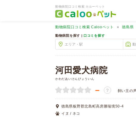
動物病院口コミ検索 カルーペット
動物病院口コミ検索
Calooペット
徳島県
動物病院を探す |
口コミを探す
河田愛犬病院
かわだあいけんびょういん
－
？
飼い主の
徳島県板野郡北島町高房勝瑞境50-4
イヌ / ネコ