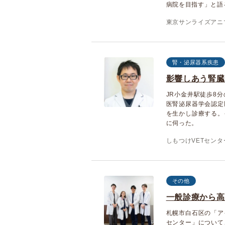
病院を目指す」と語
東京サンライズアニ
腎・泌尿器系疾患
影響しあう腎臓
JR小金井駅徒歩8
医腎泌尿器学会認定
を生かし診療する。
に伺った。
しもつけVETセンタ
その他
一般診療から高
札幌市白石区の「ア
センター」について