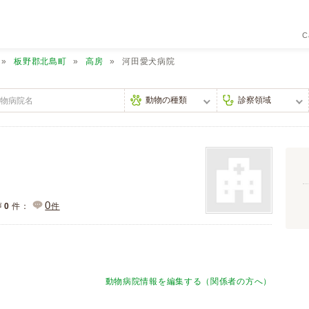
C
板野郡北島町
高房
河田愛犬病院
0
声
0
件：
件
動物病院情報を編集する（関係者の方へ）