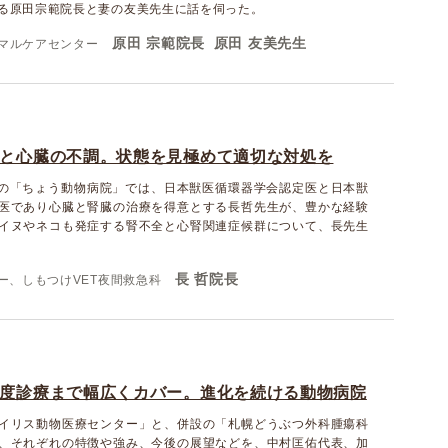
る原田宗範院長と妻の友美先生に話を伺った。
原田 宗範院長
原田 友美先生
マルケアセンター
と心臓の不調。状態を見極めて適切な対処を
分の「ちょう動物病院」では、日本獣医循環器学会認定医と日本獣
医であり心臓と腎臓の治療を得意とする長哲先生が、豊かな経験
イヌやネコも発症する腎不全と心腎関連症候群について、長先生
長 哲院長
ー、しもつけVET夜間救急科
度診療まで幅広くカバー。進化を続ける動物病院
イリス動物医療センター」と、併設の「札幌どうぶつ外科腫瘍科
、それぞれの特徴や強み、今後の展望などを、中村匡佑代表、加