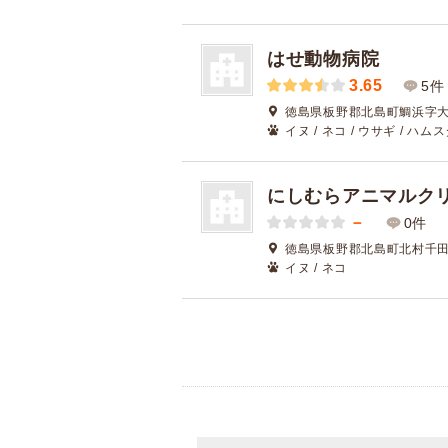
はせ動物病院
3.65
5件
徳島県板野郡北島町鯛浜字大西
イヌ / ネコ / ウサギ / ハム
にしむらアニマルク
－
0件
徳島県板野郡北島町北村千田ノ
イヌ / ネコ