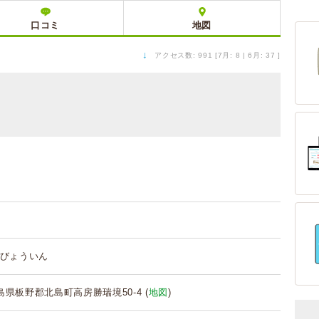
口コミ
地図
↓
アクセス数: 991 [7月: 8 | 6月: 37 ]
びょういん
 徳島県板野郡北島町高房勝瑞境50-4 (
地図
)