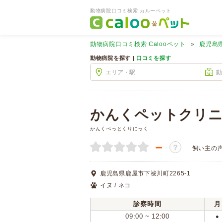
動物病院口コミ検索 カルーペット
動物病院口コミ検索
Calooペット
鹿児島
動物病院を探す |
口コミを探す
かんくペットクリ
かんくぺっとくりにっく
－
？
飼い主の
鹿児島県鹿屋市下祓川町2265-1
イヌ / ネコ
診察時間
月
09:00 ~ 12:00
●