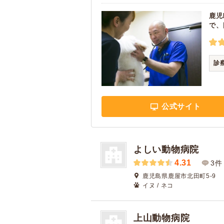
鹿児
で、
診
公式サイト
よしい動物病院
4.31
3件
鹿児島県鹿屋市北田町5-9
イヌ / ネコ
上山動物病院