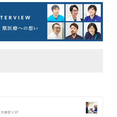
ー大御堂Ⅱ1F