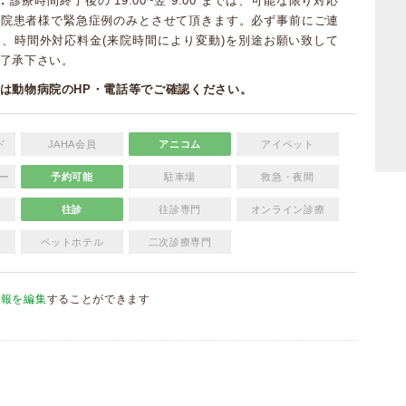
:
診療時間終了後の 19:00~翌 9:00 までは、可能な限り対応
当院患者様で緊急症例のみとさせて頂きます。必ず事前にご連
、時間外対応料金(来院時間により変動)を別途お願い致して
゙了承下さい。
は動物病院のHP・電話等でご確認ください。
ド
JAHA会員
アニコム
アイペット
ー
予約可能
駐車場
救急・夜間
往診
往診専門
オンライン診療
ペットホテル
二次診療専門
情報を編集
することができます
）