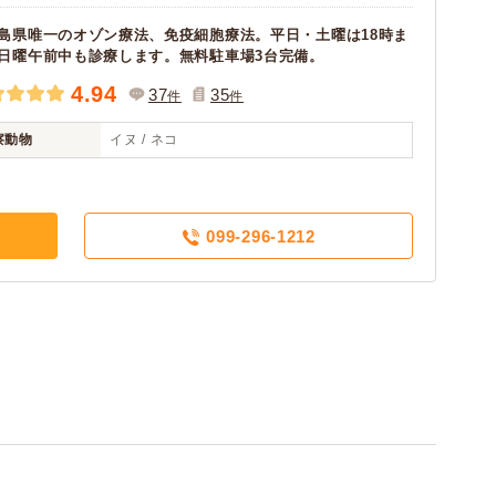
島県唯一のオゾン療法、免疫細胞療法。平日・土曜は18時ま
日曜午前中も診療します。無料駐車場3台完備。
4.94
37
35
件
件
察動物
イヌ / ネコ
099-296-1212