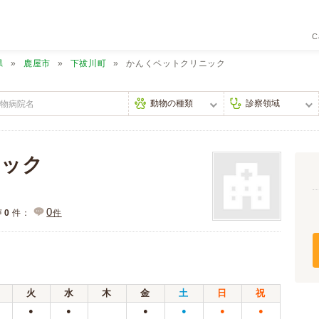
C
県
鹿屋市
下祓川町
かんくペットクリニック
ニック
0
声
0
件：
件
火
水
木
金
土
日
祝
●
●
●
●
●
●