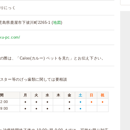
りにっく
 鹿児島県鹿屋市下祓川町2265-1 (
地図
)
nku-pc.com/
の際は、「Caloo(カルー) ペットを見た」とお伝え下さい。
スター等のげっ歯類に関しては要相談
間
月
火
水
木
金
土
日
祝
12:00
●
●
●
●
●
●
●
19:00
●
●
●
●
●