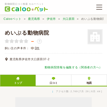
動物病院口コミ検索 カルーペット
Calooペット
鹿児島県
伊佐市
大口原田
めいぷる動物病院
めいぷる動物病院
－
？
動物病院検索
0
飼い主の声
0
件：
件
鹿児島県伊佐市大口原田37-2
口コミ検索
動物病院情報を編集する（関係者の方へ）
Calooペットとは？
トップ
口コミ
地図
口コミ投稿
↓
アクセス数: 2,749 [7月: 26 | 6月: 44 ]