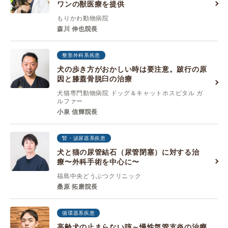
ワンの獣医療を提供
もりかわ動物病院
森川 伸也院長
整形外科系疾患
犬の歩き方がおかしい時は要注意。跛行の原
因と膝蓋骨脱臼の治療
犬猫専門動物病院 ドッグ＆キャットホスピタル ガ
ルファー
小泉 信輝院長
腎・泌尿器系疾患
犬と猫の尿管結石（尿管閉塞）に対する治
療〜外科手術を中心に〜
福島中央どうぶつクリニック
桑原 拓磨院長
循環器系疾患
高齢犬の止まらない咳～慢性気管支炎の治療