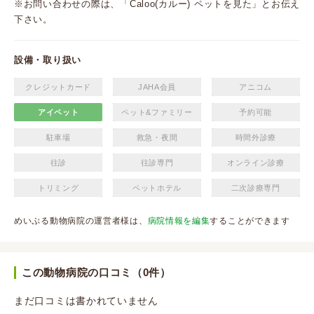
※お問い合わせの際は、「Caloo(カルー) ペットを見た」とお伝え
下さい。
設備・取り扱い
クレジットカード
JAHA会員
アニコム
アイペット
ペット&ファミリー
予約可能
駐車場
救急・夜間
時間外診療
往診
往診専門
オンライン診療
トリミング
ペットホテル
二次診療専門
めいぷる動物病院の運営者様は、
病院情報を編集
することができます
この動物病院の口コミ（0件）
まだ口コミは書かれていません