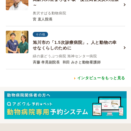
～
奥沢すばる動物病院
宮 直人院長
その他
旭川市の「1.5次診療病院」。人と動物の幸
せなくらしのために
緑の森どうぶつ病院 旭神センター病院
斉藤 孝晃副院長
和田 みさと動物看護師
インタビューをもっと見る