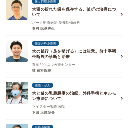
歯と口腔系疾患
犬猫の折れた歯を保存する、破折の治療につ
いて
パーク動物病院 愛知動物歯科
奥村 聡基先生
整形外科系疾患
犬の跛行（足を挙げる）には注意。前十字靭
帯断裂の診断と治療
青葉どうぶつ医療センター
林 佑将院長
腫瘍・がん
犬と猫の乳腺腫瘍の治療、外科手術とホルモ
ン療法について
マイスター動物病院
下田 正純院長
眼科系疾患