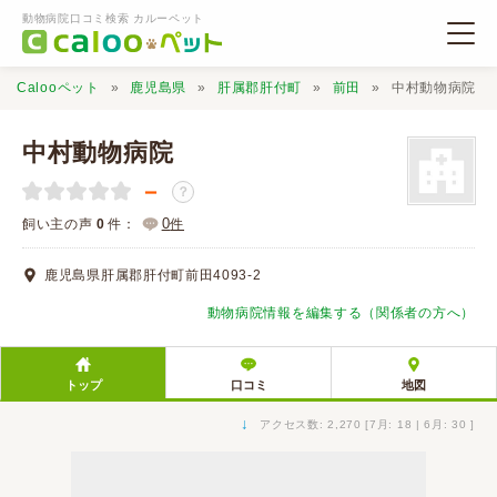
動物病院口コミ検索 カルーペット
Calooペット
鹿児島県
肝属郡肝付町
前田
中村動物病院
中村動物病院
－
？
動物病院検索
0
飼い主の声
0
件：
件
鹿児島県肝属郡肝付町前田4093-2
口コミ検索
動物病院情報を編集する（関係者の方へ）
Calooペットとは？
トップ
口コミ
地図
口コミ投稿
↓
アクセス数: 2,270 [7月: 18 | 6月: 30 ]