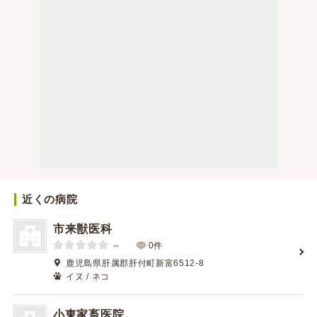
近くの病院
市来獣医科
－
0件
鹿児島県肝属郡肝付町新富6512-8
イヌ / ネコ
小東家畜医院