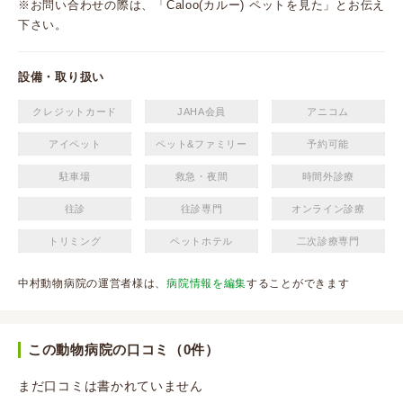
※お問い合わせの際は、「Caloo(カルー) ペットを見た」とお伝え
下さい。
設備・取り扱い
クレジットカード
JAHA会員
アニコム
アイペット
ペット&ファミリー
予約可能
駐車場
救急・夜間
時間外診療
往診
往診専門
オンライン診療
トリミング
ペットホテル
二次診療専門
中村動物病院の運営者様は、
病院情報を編集
することができます
この動物病院の口コミ（0件）
まだ口コミは書かれていません