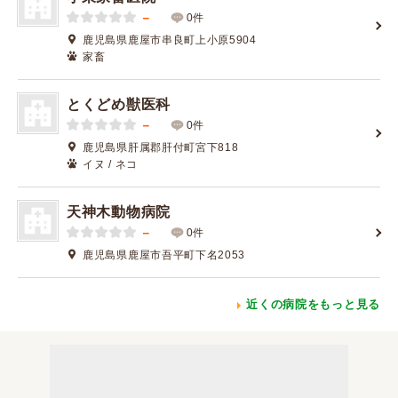
－
0件
鹿児島県鹿屋市串良町上小原5904
家畜
とくどめ獣医科
－
0件
鹿児島県肝属郡肝付町宮下818
イヌ / ネコ
天神木動物病院
－
0件
鹿児島県鹿屋市吾平町下名2053
近くの病院をもっと見る