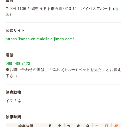
住所
〒904-1106 沖縄県うるま市石川2313-14 バイバスアパート (
地
図
)
公式サイト
https://kanan-animalclinic.jimdo.com/
電話
098-989-7423
※お問い合わせの際は、「Caloo(カルー) ペットを見た」とお伝え
下さい。
診療動物
イヌ / ネコ
診療時間
診察時間
月
火
水
木
金
土
日
祝