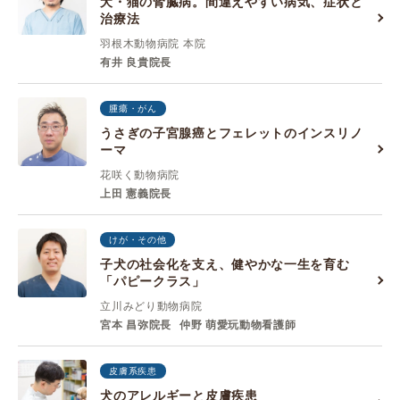
犬・猫の腎臓病。間違えやすい病気、症状と
治療法
羽根木動物病院 本院
有井 良貴院長
腫瘍・がん
うさぎの子宮腺癌とフェレットのインスリノ
ーマ
花咲く動物病院
上田 憲義院長
けが・その他
子犬の社会化を支え、健やかな一生を育む
「パピークラス」
立川みどり動物病院
宮本 昌弥院長
仲野 萌愛玩動物看護師
皮膚系疾患
犬のアレルギーと皮膚疾患