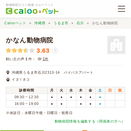
動物病院口コミ検索 カルーペット
Calooペット
沖縄県
うるま市
石川
かなん動物病院
かなん動物病院
3.63
？
動物病院検索
1
飼い主の声
1
件：
件
沖縄県うるま市石川2313-14 バイバスアパート
口コミ検索
イヌ / ネコ
診察時間
月
火
水
木
金
土
日
祝
Calooペットとは？
09:30 ~ 12:30
●
●
●
●
●
●
16:00 ~ 19:00
●
●
●
●
●
口コミ投稿
※休診日：水曜日午後・日曜日・祝祭日
動物病院情報を編集する（関係者の方へ）