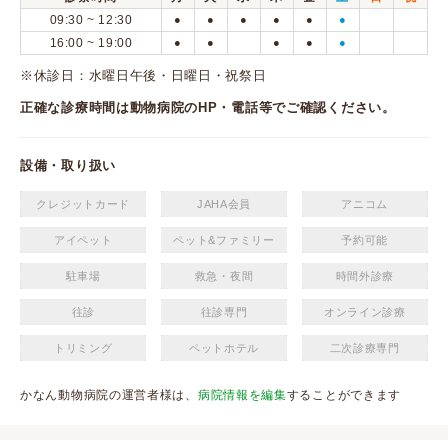
09:30 ~ 12:30
●
●
●
●
●
●
16:00 ~ 19:00
●
●
●
●
●
※休診日：水曜日午後・日曜日・祝祭日
正確な診療時間は動物病院のHP・電話等でご確認ください。
設備・取り扱い
クレジットカード
JAHA会員
アニコム
アイペット
ペット&ファミリー
予約可能
駐車場
救急・夜間
時間外診療
往診
往診専門
オンライン診療
トリミング
ペットホテル
二次診療専門
かなん動物病院の運営者様は、
病院情報を編集
することができます