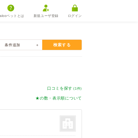
alooペットとは
新規ユーザ登録
ログイン
検索する
条件
追加
口コミを探す
(1件)
★の数・表示順について