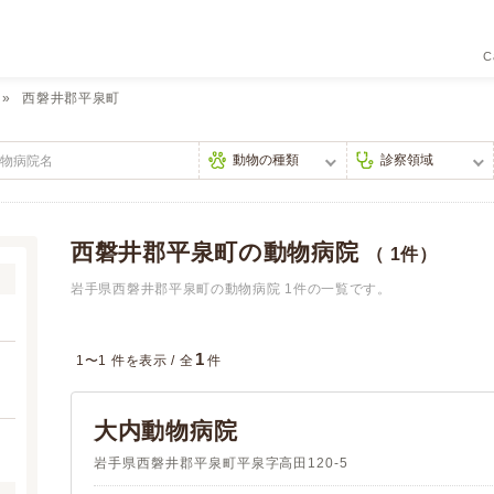
C
西磐井郡平泉町
西磐井郡平泉町の動物病院
（ 1件）
岩手県西磐井郡平泉町の動物病院 1件の一覧です。
1
1〜1 件を表示 /
全
件
大内動物病院
岩手県西磐井郡平泉町平泉字高田120-5