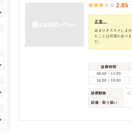
2.85
盛岡市
宮古市
(23)
(2)
正直...
大船渡市
花巻市
(1)
(6)
あまりオススメしませ
北上市
久慈市
たことは何度かありま
(6)
(3)
だ...
遠野市
一関市
(2)
(8)
陸前高田市
釜石市
(3)
(1)
二戸市
奥州市
(1)
(12)
診察時間
滝沢市
岩手郡雫石町
(6)
(1)
イヌ
ネコ
(1)
(1)
09:00 ~ 12:00
岩手郡葛巻町
岩手郡岩手町
(1)
(1)
16:00 ~ 19:00
(0)
(0)
紫波郡紫波町
紫波郡矢巾町
(1)
(3)
(0)
(0)
診察動物
イヌ
(0)
(0)
(0)
(0)
設備・取り扱い
-
(0)
(0)
(0)
(0)
(0)
(0)
(0)
(0)
(0)
(0)
(0)
(0)
(0)
(0)
(0)
(0)