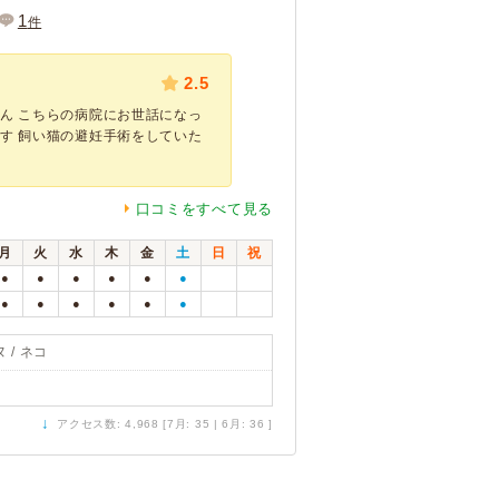
1
件
2.5
ん こちらの病院にお世話になっ
す 飼い猫の避妊手術をしていた
口コミをすべて見る
月
火
水
木
金
土
日
祝
●
●
●
●
●
●
●
●
●
●
●
●
 / ネコ
↓
アクセス数: 4,968 [7月: 35 | 6月: 36 ]