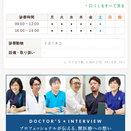
口コミをすべて見る
診察時間
月
火
水
木
金
土
日
祝
09:00 ~ 12:00
●
●
●
●
●
●
16:00 ~ 19:00
●
●
●
●
●
●
診察動物
イヌ / ネコ
設備・取り扱い
-
↓
アクセス数: 4,968 [7月: 35 | 6月: 36 ]