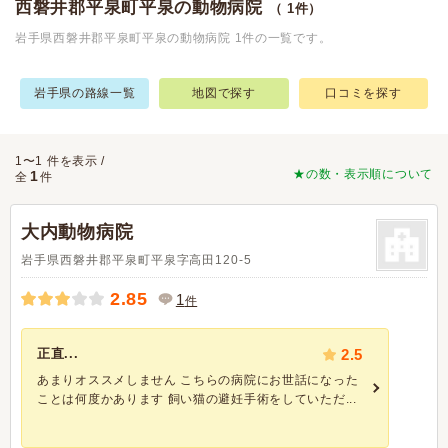
西磐井郡平泉町平泉の動物病院
（ 1件）
岩手県西磐井郡平泉町平泉の動物病院 1件の一覧です。
岩手県の路線一覧
地図で探す
口コミを探す
1〜1 件を表示 /
★の数・表示順について
1
全
件
大内動物病院
岩手県西磐井郡平泉町平泉字高田120-5
2.85
1
件
正直...
2.5
あまりオススメしません こちらの病院にお世話になった
ことは何度かあります 飼い猫の避妊手術をしていただ...