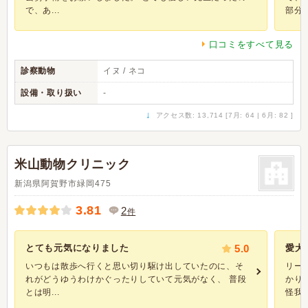
で、あ...
部分に
口コミをすべて見る
診察動物
イヌ / ネコ
設備・取り扱い
-
↓
アクセス数: 13,714 [7月: 64 | 6月: 82 ]
米山動物クリニック
新潟県阿賀野市緑岡475
3.81
2
件
とても元気になりました
5.0
愛犬
いつもは散歩へ行くと思い切り駆け出していたのに、そ
リー
れがどうゆうわけかぐったりしていて元気がなく、 普段
かり
とは明...
怪我だ.