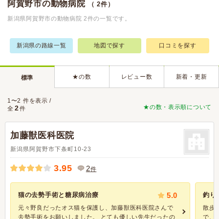
阿賀野市の動物病院
（ 2件）
新潟県阿賀野市の動物病院 2件の一覧です。
新潟県の路線一覧
地図で探す
口コミを探す
★の数
レビュー数
新着・更新
標準
1〜2 件を表示 /
★の数・表示順について
2
全
件
加藤獣医科医院
新潟県阿賀野市下条町10-23
3.95
2
件
猫の去勢手術と糖尿病治療
5.0
釣り
元々野良だったオス猫を保護し、加藤獣医科医院さんで
散歩
去勢手術をお願いしました。 とても優しい先生だったの
で、