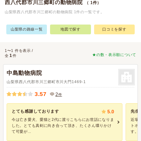
西八代郡市川三郷町の動物病院
（ 1件）
山梨県西八代郡市川三郷町の動物病院 1件の一覧です。
山梨県の路線一覧
地図で探す
口コミを探す
1〜1 件を表示 /
★の数・表示順について
1
全
件
中島動物病院
山梨県西八代郡市川三郷町市川大門1469-1
3.57
2
件
とても感謝しております
5.0
先生
今は亡き愛犬、愛猫と2代に渡りこちらにお世話になりま
近場
した。とても真剣に向き合って頂き、たくさん喋りかけ
トホ
て可愛が...
す。..