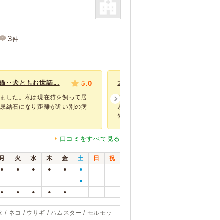
3
件
猫‥犬ともお世話...
5.0
大満足です
見ました。私は現在猫を飼って居
保護した猫ちゃんの避妊手術でお世
に尿結石になり距離が近い別の病
県内何軒かの動物病院に問い合わせ
先生がかわ...
口コミをすべて見る
月
火
水
木
金
土
日
祝
●
●
●
●
●
●
●
●
●
●
●
●
 / ネコ / ウサギ / ハムスター / モルモッ