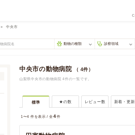
C
中央市
中央市の動物病院
（ 4件）
山梨県中央市の動物病院 4件の一覧です。
★の数
レビュー数
新着・更新
標準
4
1〜4 件を表示 /
全
件