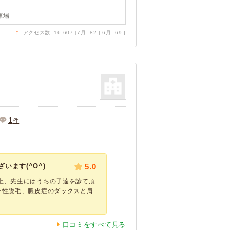
車場
↑
アクセス数: 16,607 [7月: 82 | 6月: 69 ]
1
件
います(^O^)
5.0
上、先生にはうちの子達を診て頂
ン性脱毛、膿皮症のダックスと肩
口コミをすべて見る