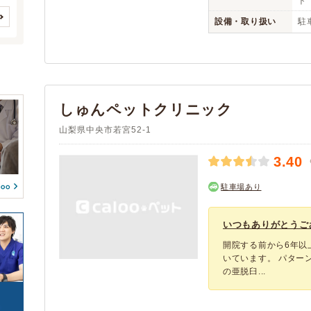
ト
鳥
(0)
(1)
(0)
(0)
設備・取り扱い
駐
(0)
(0)
(0)
クレジットカード
アニコム
(2)
(1)
(0)
(0)
(0)
(0)
(0)
(0)
(0)
(0)
(0)
予約可能
駐車場
(1)
(4)
(0)
(0)
しゅんペットクリニック
(0)
(0)
(0)
(0)
(0)
(0)
山梨県中央市若宮52-1
(0)
(0)
(0)
(0)
(0)
(0)
3.40
(0)
(0)
(0)
駐車場あり
いつもありがとうござ
開院する前から6年以
いています。 パター
の亜脱臼...