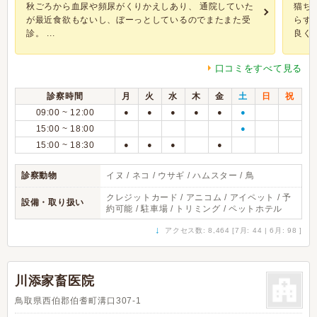
秋ごろから血尿や頻尿がくりかえしあり、 通院していた
猫ち
が最近食欲もないし、ぼーっとしているのでまたまた受
らず
診。 ...
良く..
口コミをすべて見る
診察時間
月
火
水
木
金
土
日
祝
09:00 ~ 12:00
●
●
●
●
●
●
15:00 ~ 18:00
●
15:00 ~ 18:30
●
●
●
●
診察動物
イヌ / ネコ / ウサギ / ハムスター / 鳥
クレジットカード / アニコム / アイペット / 予
設備・取り扱い
約可能 / 駐車場 / トリミング / ペットホテル
↓
アクセス数: 8,464 [7月: 44 | 6月: 98 ]
川添家畜医院
鳥取県西伯郡伯耆町溝口307-1