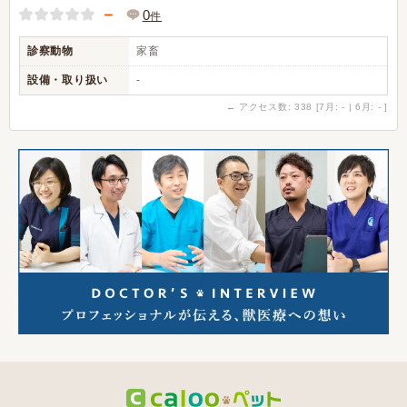
－
0
件
診察動物
家畜
設備・取り扱い
-
←
アクセス数: 338 [7月: - | 6月: - ]