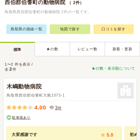
西伯郡伯耆町の動物病院
（ 2件）
鳥取県西伯郡伯耆町の動物病院 2件の一覧です。
鳥取県の路線一覧
地図で探す
口コミを探す
★の数
レビュー数
新着・更新
標準
1〜2 件を表示 /
★の数・表示順について
2
全
件
木嶋動物病院
鳥取県西伯郡伯耆町大殿1073-1
4.00
3
件
駐車場あり
大変感謝です
5.0
初め