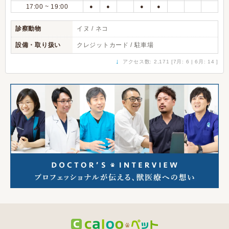
17:00 ~ 19:00
●
●
●
●
診察動物
イヌ / ネコ
設備・取り扱い
クレジットカード / 駐車場
↓
アクセス数: 2,171 [7月: 6 | 6月: 14 ]