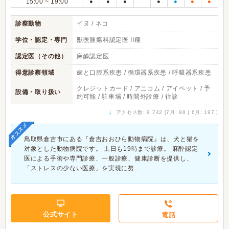
15:00 ~ 19:00
●
●
●
●
●
●
●
診察動物
イヌ / ネコ
学位・認定・専門
獣医腫瘍科認定医 II種
認定医（その他）
麻酔認定医
得意診察領域
歯と口腔系疾患 / 循環器系疾患 / 呼吸器系疾患
クレジットカード / アニコム / アイペット / 予
設備・取り扱い
約可能 / 駐車場 / 時間外診療 / 往診
↓
アクセス数: 9,742 [7月: 98 | 6月: 197 ]
オススメ
鳥取県倉吉市にある『倉吉おおひら動物病院』は、犬と猫を
対象とした動物病院です。 土日も19時まで診療。 麻酔認定
医による手術や専門診療、一般診療、健康診断を提供し、
「ストレスの少ない医療」を実現に努...
公式サイト
電話