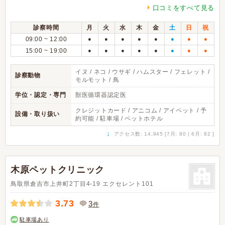
口コミをすべて見る
診察時間
月
火
水
木
金
土
日
祝
09:00 ~ 12:00
●
●
●
●
●
●
●
●
15:00 ~ 19:00
●
●
●
●
●
●
●
●
イヌ / ネコ / ウサギ / ハムスター / フェレット /
診察動物
モルモット / 鳥
学位・認定・専門
獣医循環器認定医
クレジットカード / アニコム / アイペット / 予
設備・取り扱い
約可能 / 駐車場 / ペットホテル
↓
アクセス数: 14,945 [7月: 80 | 6月: 82 ]
木原ペットクリニック
鳥取県倉吉市上井町2丁目4-19 エクセレント101
3.73
3
件
駐車場あり