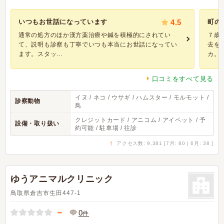
いつもお世話になっています
4.5
町の
通常の処方のほか漢方薬治療や鍼を積極的にされてい
７歳
て、説明も診察も丁寧でいつも本当にお世話になってい
去を
ます。スタッ...
カ。何
口コミをすべて見る
イヌ / ネコ / ウサギ / ハムスター / モルモット /
診察動物
鳥
クレジットカード / アニコム / アイペット / 予
設備・取り扱い
約可能 / 駐車場 / 往診
↑
アクセス数: 9,381 [7月: 80 | 6月: 38 ]
ゆうアニマルクリニック
鳥取県倉吉市生田447-1
－
0
件