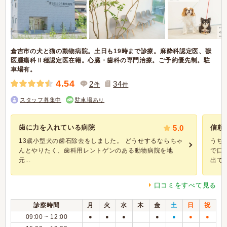
倉吉市の犬と猫の動物病院。土日も19時まで診療。麻酔科認定医、獣
医腫瘍科Ⅱ種認定医在籍。心臓・歯科の専門治療。ご予約優先制。駐
車場有。
4.54
2
34
件
件
スタッフ募集中
駐車場あり
歯に力を入れている病院
5.0
信頼
13歳小型犬の歯石除去をしました。 どうせするならちゃ
うち
んとやりたく、歯科用レントゲンのある動物病院を地
で口
元...
出てき
口コミをすべて見る
診察時間
月
火
水
木
金
土
日
祝
09:00 ~ 12:00
●
●
●
●
●
●
●