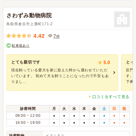
さわずみ動物病院
鳥取県倉吉市上灘町171-2
4.42
7
件
駐車場あり
とても親切です
5.0
とっ
現在飼っている愛犬を家に迎えた時から通わせていただ
肛門
いています。 初めて犬を飼うことになったので不安もあ
す。
りまし...
下痢で.
口コミをすべて見る
診察時間
月
火
水
木
金
土
日
祝
09:00 ~ 12:00
●
●
●
●
●
●
●
●
16:00 ~ 19:00
●
●
●
●
●
●
●
●
診察動物
イヌ / ネコ