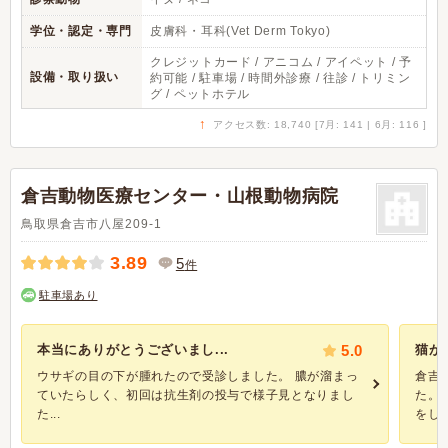
学位・認定・専門
皮膚科・耳科(Vet Derm Tokyo)
クレジットカード / アニコム / アイペット / 予
設備・取り扱い
約可能 / 駐車場 / 時間外診療 / 往診 / トリミン
グ / ペットホテル
↑
アクセス数: 18,740 [7月: 141 | 6月: 116 ]
倉吉動物医療センター・山根動物病院
鳥取県倉吉市八屋209-1
3.89
5
件
駐車場あり
本当にありがとうございまし...
5.0
猫が
ウサギの目の下が腫れたので受診しました。 膿が溜まっ
倉吉
ていたらしく、初回は抗生剤の投与で様子見となりまし
た。
た...
をした