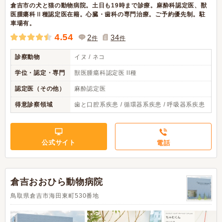
倉吉市の犬と猫の動物病院。土日も19時まで診療。麻酔科認定医、獣
医腫瘍科Ⅱ種認定医在籍。心臓・歯科の専門治療。ご予約優先制。駐
車場有。
4.54
2
34
件
件
診察動物
イヌ / ネコ
学位・認定・専門
獣医腫瘍科認定医 II種
認定医（その他）
麻酔認定医
得意診察領域
歯と口腔系疾患 / 循環器系疾患 / 呼吸器系疾患
公式サイト
電話
倉吉おおひら動物病院
鳥取県倉吉市海田東町530番地