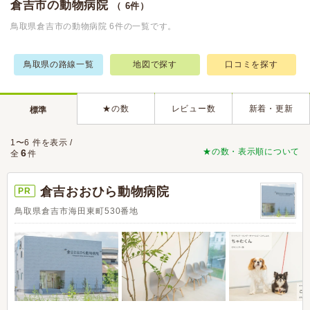
倉吉市の動物病院
（ 6件）
鳥取県倉吉市の動物病院 6件の一覧です。
鳥取県の路線一覧
地図で探す
口コミを探す
★の数
レビュー数
新着・更新
標準
1〜6 件を表示 /
★の数・表示順について
6
全
件
倉吉おおひら動物病院
PR
鳥取県倉吉市海田東町530番地