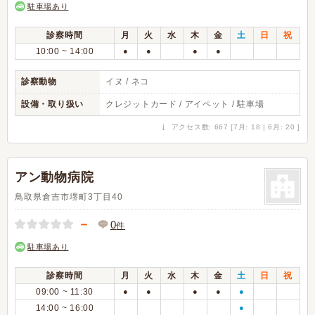
駐車場あり
診察時間
月
火
水
木
金
土
日
祝
10:00 ~ 14:00
●
●
●
●
診察動物
イヌ / ネコ
設備・取り扱い
クレジットカード / アイペット / 駐車場
↓
アクセス数: 667 [7月: 18 | 6月: 20 ]
アン動物病院
鳥取県倉吉市堺町3丁目40
－
0
件
駐車場あり
診察時間
月
火
水
木
金
土
日
祝
09:00 ~ 11:30
●
●
●
●
●
14:00 ~ 16:00
●