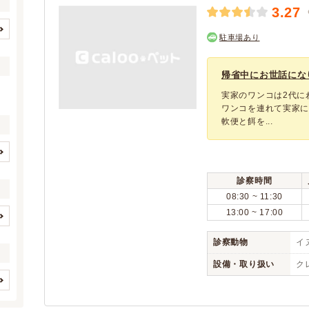
3.27
駐車場あり
鳥取市
米子市
(16)
(10)
倉吉市
境港市
(6)
(3)
帰省中にお世話にな
八頭郡八頭町
東伯郡琴浦町
(1)
(3)
実家のワンコは2代に
東伯郡北栄町
西伯郡大山町
(1)
(1)
ワンコを連れて実家
軟便と餌を...
西伯郡伯耆町
(2)
イヌ
ネコ
(1)
(1)
診察時間
ウサギ
ハムスター
(1)
(1)
08:30 ~ 11:30
(0)
(0)
13:00 ~ 17:00
(0)
(0)
(0)
(0)
診察動物
イヌ
(0)
(0)
(0)
(0)
設備・取り扱い
ク
(0)
(0)
(0)
(0)
(0)
(0)
(0)
クレジットカード
(1)
(0)
(0)
(0)
(0)