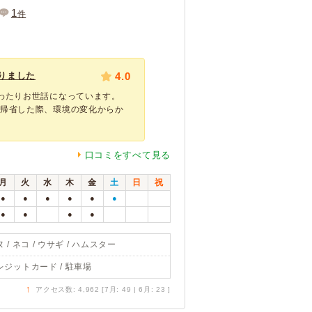
1
件
りました
4.0
わたりお世話になっています。
に帰省した際、環境の変化からか
口コミをすべて見る
月
火
水
木
金
土
日
祝
●
●
●
●
●
●
●
●
●
●
 / ネコ / ウサギ / ハムスター
レジットカード / 駐車場
↑
アクセス数: 4,962 [7月: 49 | 6月: 23 ]