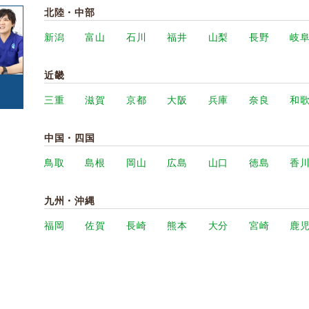
北陸・中部
新潟
富山
石川
福井
山梨
長野
岐
近畿
三重
滋賀
京都
大阪
兵庫
奈良
和
中国・四国
鳥取
島根
岡山
広島
山口
徳島
香
九州・沖縄
福岡
佐賀
長崎
熊本
大分
宮崎
鹿