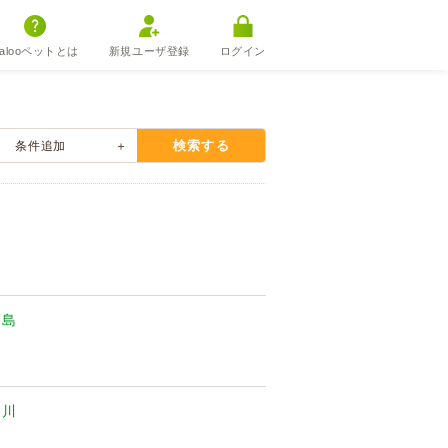
alooペットとは
新規ユーザ登録
ログイン
検索する
条件追加
福島
奈川