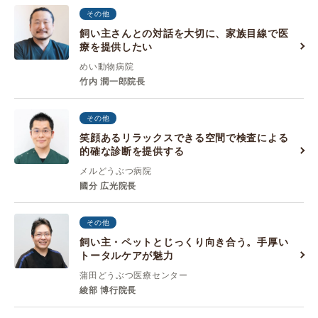
その他
飼い主さんとの対話を大切に、家族目線で医
療を提供したい
めい動物病院
竹内 潤一郎院長
その他
笑顔あるリラックスできる空間で検査による
的確な診断を提供する
メルどうぶつ病院
國分 広光院長
その他
飼い主・ペットとじっくり向き合う。手厚い
トータルケアが魅力
蒲田どうぶつ医療センター
綾部 博行院長