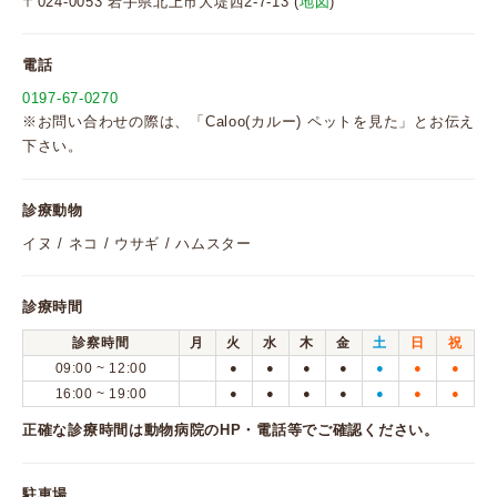
〒024-0053 岩手県北上市大堤西2-7-13 (
地図
)
電話
0197-67-0270
※お問い合わせの際は、「Caloo(カルー) ペットを見た」とお伝え
下さい。
診療動物
イヌ / ネコ / ウサギ / ハムスター
診療時間
診察時間
月
火
水
木
金
土
日
祝
09:00 ~ 12:00
●
●
●
●
●
●
●
16:00 ~ 19:00
●
●
●
●
●
●
●
正確な診療時間は動物病院のHP・電話等でご確認ください。
駐車場