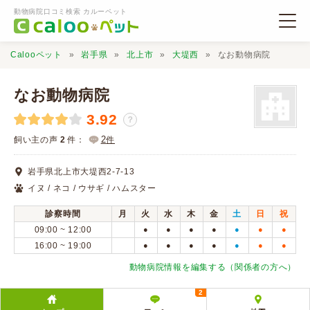
動物病院口コミ検索 カルーペット
Calooペット
岩手県
北上市
大堤西
なお動物病院
なお動物病院
3.92
？
動物病院検索
2
飼い主の声
2
件：
件
岩手県北上市大堤西2-7-13
口コミ検索
イヌ / ネコ / ウサギ / ハムスター
診察時間
月
火
水
木
金
土
日
祝
Calooペットとは？
09:00 ~ 12:00
●
●
●
●
●
●
●
16:00 ~ 19:00
●
●
●
●
●
●
●
口コミ投稿
動物病院情報を編集する（関係者の方へ）
2