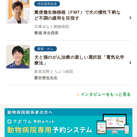
消化器系疾患
糞便微生物移植（FMT）で犬の慢性下痢な
ど不調の緩和を目指す
兵庫みなと動物病院
豊福 祥生院長
腫瘍・がん
犬と猫のがん治療の新しい選択肢「電気化学
療法」
新習志野どうぶつ病院
愛宕哲也先生
インタビューをもっと見る