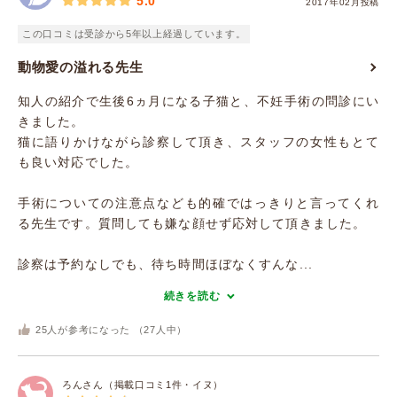
5.0
2017年02月投稿
この口コミは受診から5年以上経過しています。
動物愛の溢れる先生
知人の紹介で生後6ヵ月になる子猫と、不妊手術の問診にい
きました。
猫に語りかけながら診察して頂き、スタッフの女性もとて
も良い対応でした。
手術についての注意点なども的確ではっきりと言ってくれ
る先生です。質問しても嫌な顔せず応対して頂きました。
診察は予約なしでも、待ち時間ほぼなくすんな...
続きを読む
25
人が参考になった （
27
人中）
ろんさん（掲載口コミ1件・イヌ）