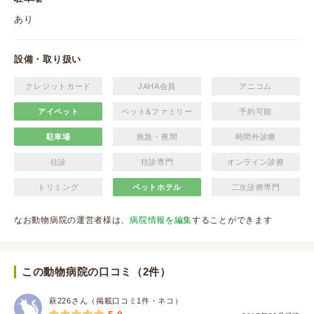
あり
設備・取り扱い
クレジットカード
JAHA会員
アニコム
アイペット
ペット&ファミリー
予約可能
駐車場
救急・夜間
時間外診療
往診
往診専門
オンライン診療
トリミング
ペットホテル
二次診療専門
なお動物病院の運営者様は、
病院情報を編集
することができます
この動物病院の口コミ（2件）
萩226さん（掲載口コミ1件・ネコ）