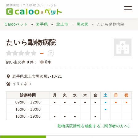
動物病院口コミ検索 カルーペット
Calooペット
岩手県
北上市
黒沢尻
たいら動物病院
たいら動物病院
－
？
動物病院検索
0
飼い主の声
0
件：
件
岩手県北上市黒沢尻3-10-21
口コミ検索
イヌ / ネコ
診察時間
月
火
水
木
金
土
日
祝
Calooペットとは？
09:00 ~ 12:00
●
●
●
●
●
●
●
●
16:00 ~ 18:00
●
16:00 ~ 19:00
●
●
●
●
口コミ投稿
動物病院情報を編集する（関係者の方へ）