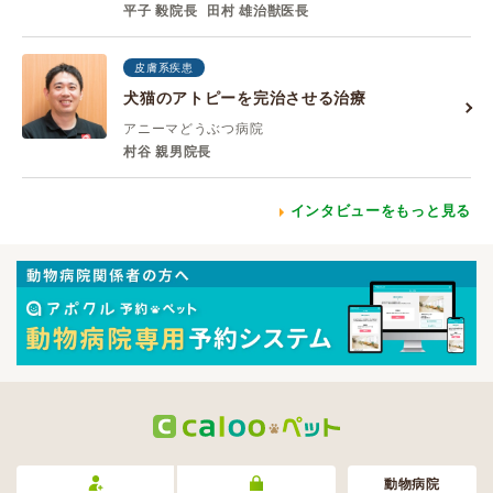
平子 毅院長
田村 雄治獣医長
皮膚系疾患
犬猫のアトピーを完治させる治療
アニーマどうぶつ病院
村谷 親男院長
インタビューをもっと見る
動物病院