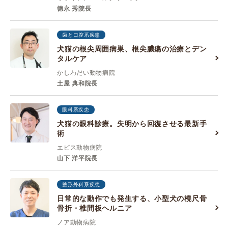
徳永 秀院長
歯と口腔系疾患
犬猫の根尖周囲病巣、根尖膿瘍の治療とデン
タルケア
かしわだい動物病院
土屋 典和院長
眼科系疾患
犬猫の眼科診療。失明から回復させる最新手
術
エビス動物病院
山下 洋平院長
整形外科系疾患
日常的な動作でも発生する、小型犬の橈尺骨
骨折・椎間板ヘルニア
ノア動物病院