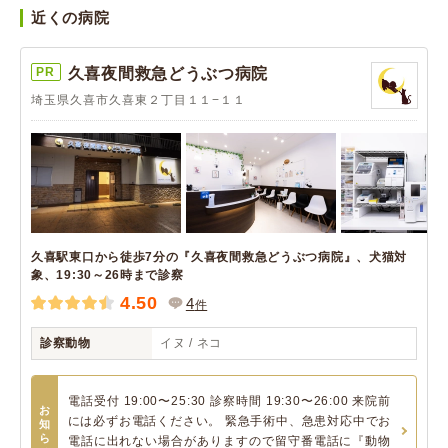
近くの病院
PR
久喜夜間救急どうぶつ病院
埼玉県久喜市久喜東２丁目１１−１１
久喜駅東口から徒歩7分の『久喜夜間救急どうぶつ病院』、犬猫対
象、19:30～26時まで診察
4.50
4
件
診察動物
イヌ / ネコ
電話受付 19:00〜25:30 診察時間 19:30〜26:00 来院前
お
には必ずお電話ください。 緊急手術中、急患対応中でお
知
ら
電話に出れない場合がありますので留守番電話に『動物