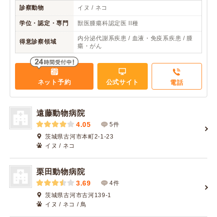
診察動物
イヌ / ネコ
学位・認定・専門
獣医腫瘍科認定医 II種
内分泌代謝系疾患 / 血液・免疫系疾患 / 腫
得意診察領域
瘍・がん
ネット予約
公式サイト
電話
遠藤動物病院
4.05
5件
茨城県古河市本町2-1-23
イヌ / ネコ
栗田動物病院
3.69
4件
茨城県古河市古河139-1
イヌ / ネコ / 鳥