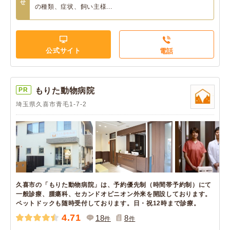
せ
の種類、症状、飼い主様...
公式サイト
電話
PR
もりた動物病院
埼玉県久喜市青毛1-7-2
久喜市の「もりた動物病院」は、予約優先制（時間帯予約制）にて
一般診療、腫瘍科、セカンドオピニオン外来を開設しております。
ペットドックも随時受付しております。日・祝12時まで診療。
4.71
18
8
件
件