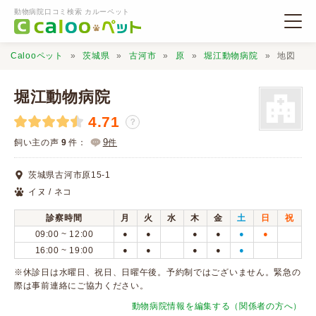
動物病院口コミ検索 カルーペット
Calooペット
茨城県
古河市
原
堀江動物病院
地図
堀江動物病院
4.71
？
動物病院検索
9
飼い主の声
9
件：
件
茨城県古河市原15-1
口コミ検索
イヌ / ネコ
診察時間
月
火
水
木
金
土
日
祝
Calooペットとは？
09:00 ~ 12:00
●
●
●
●
●
●
16:00 ~ 19:00
●
●
●
●
●
口コミ投稿
※休診日は水曜日、祝日、日曜午後。予約制ではございません。緊急の
際は事前連絡にご協力ください。
動物病院情報を編集する（関係者の方へ）