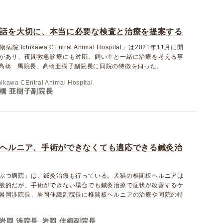
話を大切に、本当に必要な検査と治療を提案する
Ichikawa CEntral Animal Hospital」は2021年11月に開
があり、夜間救急診療にも対応。飼い主と一緒に治療を考える事
髙橋一馬院長、髙橋亜樹子副院長に同院の特徴を伺った。
a CEntral Animal Hospital
橋 亜樹子副院長
ヘルニア、手術ができなくても適応できる鍼灸治
ぶつ病院」は、鍼灸治療も行っている。犬猫の椎間板ヘルニアは
般的だが、手術ができない場合でも鍼灸治療で症状が改善するケ
岩岡渉院長、岩岡佳織副院長に椎間板ヘルニアの治療や同院の特
岩岡 渉院長
岩岡 佳織副院長