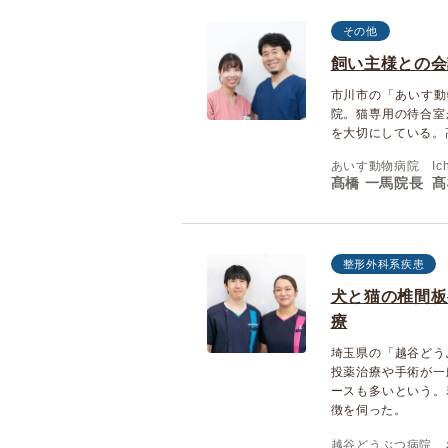
その他
飼い主様との会
市川市の「あいす動物病院 
院。猫専用の待合室
を大切にしている。
あいす動物病院 Ichikaw
髙橋 一馬院長
髙
整形外科系疾患
犬と猫の椎間板
療
埼玉県の「越谷どう
投薬治療や手術が一
ースも多いという。
徴を伺った。
越谷どうぶつ病院