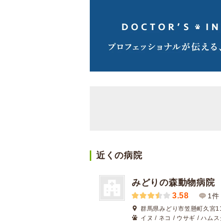
近くの病院
みどりの森動物病院
3.58
1件
群馬県みどり市笠懸町久宮11
イヌ / ネコ / ウサギ / ハム