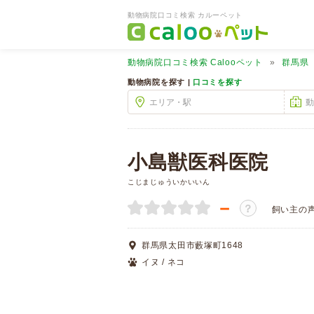
動物病院口コミ検索 カルーペット
動物病院口コミ検索
Calooペット
群馬県
動物病院を探す |
口コミを探す
小島獣医科医院
こじまじゅういかいいん
－
？
飼い主の
群馬県太田市藪塚町1648
イヌ / ネコ