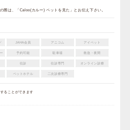
の際は、「Caloo(カルー) ペットを見た」とお伝え下さい。
ド
JAHA会員
アニコム
アイペット
ー
予約可能
駐車場
救急・夜間
往診
往診専門
オンライン診療
ペットホテル
二次診療専門
集
することができます
）