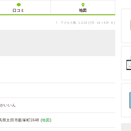
口コミ
地図
↑
アクセス数: 1,218 [7月: 14 | 6月: 6 ]
かいいん
群馬県太田市藪塚町1648 (
地図
)