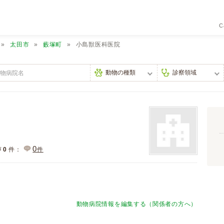
C
太田市
藪塚町
小島獣医科医院
0
声
0
件：
件
動物病院情報を編集する（関係者の方へ）