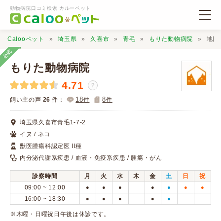
動物病院口コミ検索 カルーペット
Calooペット
埼玉県
久喜市
青毛
もりた動物病院
地図
公式
もりた動物病院
4.71
？
動物病院検索
18
8
飼い主の声
26
件：
件
件
埼玉県久喜市青毛1-7-2
口コミ検索
イヌ / ネコ
獣医腫瘍科認定医 II種
Calooペットとは？
内分泌代謝系疾患 / 血液・免疫系疾患 / 腫瘍・がん
診察時間
月
火
水
木
金
土
日
祝
口コミ投稿
09:00 ~ 12:00
●
●
●
●
●
●
●
16:00 ~ 18:30
●
●
●
●
●
※木曜・日曜祝日午後は休診です。