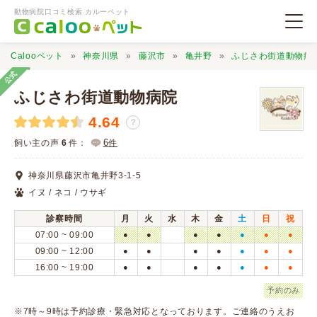
動物病院口コミ検索 カルーペット
Calooペット
神奈川県
藤沢市
亀井野
ふじさわ街道動物病
公式
ふじさわ街道動物病院
4.64
？
動物病院検索
6
飼い主の声
6
件：
件
神奈川県藤沢市亀井野3-1-5
口コミ検索
イヌ / ネコ / ウサギ
診察時間
月
火
水
木
金
土
日
祝
Calooペットとは？
07:00 ~ 09:00
●
●
●
●
●
●
●
09:00 ~ 12:00
●
●
●
●
●
●
●
16:00 ~ 19:00
●
●
●
●
●
●
●
口コミ投稿
予約のみ
※7時～9時は予約診療・緊急対応となっております。ご連絡のうえお