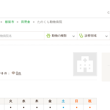
C
都留市
田野倉
たのくら動物病院
0
声
0
件：
件
火
水
木
金
土
日
祝
●
●
●
●
●
●
●