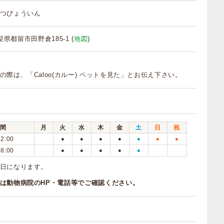
つびょういん
山梨県都留市田野倉185-1 (
地図
)
の際は、「Caloo(カルー) ペットを見た」とお伝え下さい。
間
月
火
水
木
金
土
日
祝
12:00
●
●
●
●
●
●
●
18:00
●
●
●
●
●
日になります。
は動物病院のHP・電話等でご確認ください。