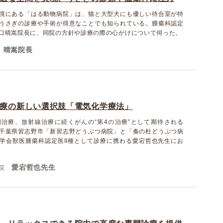
境にある「はる動物病院」は、猫と大型犬にも優しい待合室が特
うさぎの診療や手術が得意なことでも知られている。腫瘍科認定
口晴嵩院長に、同院の方針や診療の際の心がけについて伺った。
 晴嵩院長
療の新しい選択肢「電気化学療法」
治療、放射線治療に続くがんの“第4の治療”として期待される
千葉県習志野市「新習志野どうぶつ病院」と「奏の杜どうぶつ病
学会獣医腫瘍科認定医II種として診療に携わる愛宕哲也先生にお
愛宕哲也先生
院