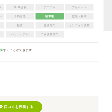
ド
JAHA会員
アニコム
アイペット
ー
予約可能
駐車場
救急・夜間
往診
往診専門
オンライン診療
ペットホテル
二次診療専門
編集
することができます
）
口コミを投稿する