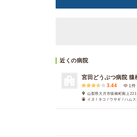
近くの病院
宮田どうぶつ病院 猿
3.44
1件
山梨県大月市猿橋町殿上221
イヌ / ネコ / ウサギ / ハム