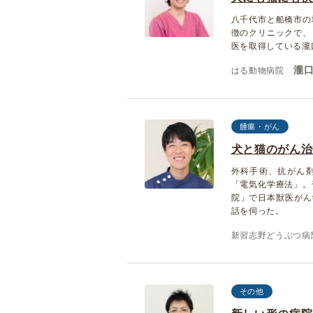
八千代市と船橋市の
徴のクリニックで、
医を取得している瀧
瀧口
はる動物病院
腫瘍・がん
犬と猫のがん治
外科手術、抗がん剤
「電気化学療法」。
院」で日本獣医がん
話を伺った。
新習志野どうぶつ病
その他