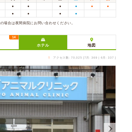
●
●
●
●
●
●
●
●
●
●
急の場合は夜間病院にお問い合わせください。
14
ミ
ホテル
地図
↑
アクセス数: 70,025 [7月: 369 | 6月: 337 ]