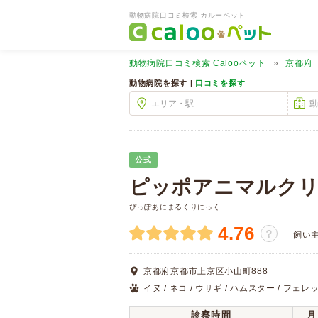
動物病院口コミ検索 カルーペット
動物病院口コミ検索
Calooペット
京都府
動物病院を探す |
口コミを探す
公式
ピッポアニマルク
ぴっぽあにまるくりにっく
4.76
？
飼い
京都府京都市上京区小山町888
イヌ / ネコ / ウサギ / ハムスター / フェレッ
診察時間
月