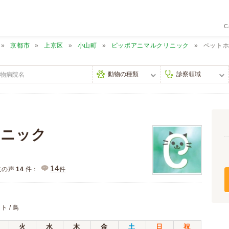
C
京都市
上京区
小山町
ピッポアニマルクリニック
ペット
リニック
14
主の声
14
件：
件
ト / 鳥
火
水
木
金
土
日
祝