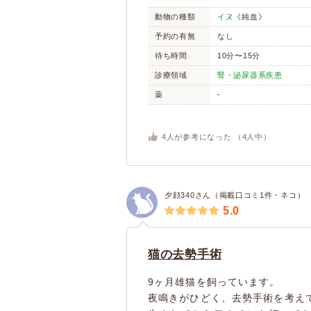
動物の種類
イヌ
《純血》
予約の有無
なし
待ち時間
10分〜15分
診療領域
腎・泌尿器系疾患
薬
-
4
人が参考になった （
4
人中）
夕顔340さん（掲載口コミ1件・ネコ）
5.0
猫の去勢手術
9ヶ月雄猫を飼っています。
夜鳴きがひどく、去勢手術を考え