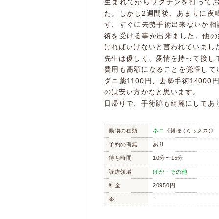
生まれてからワクチンを打っておら
た。しかし2週間後、あまりに夜
ず、すぐに去勢手術出来ないか相
術を受ける事が出来ました。他の
ければいけないと言われていまし
先生は優しく、愛情を持って接し
費用も高額になることを覚悟してい
ダニ薬1100円、去勢手術1400
のは安い方かなと思います。
日帰りで、手術跡も綺麗にしてあ
動物の種類
ネコ
《雑種 (ミックス)》
予約の有無
あり
待ち時間
10分〜15分
診療領域
けが・その他
料金
20950円
薬
-