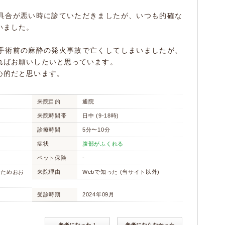
具合が悪い時に診ていただきましたが、いつも的確な
いました。
手術前の麻酔の発火事故で亡くしてしまいましたが、
ればお願いしたいと思っています。
心的だと思います。
来院目的
通院
来院時間帯
日中 (9-18時)
診療時間
5分〜10分
症状
腹部がふくれる
ペット保険
-
ないためおお
来院理由
Webで知った (当サイト以外)
受診時期
2024年09月