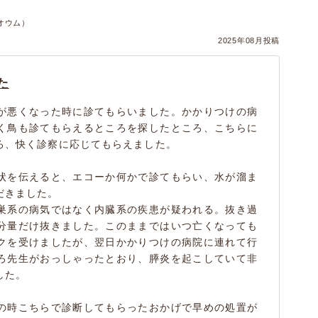
オウム）
2025年08月投稿
た
が悪くなった時に診てもらいました。かかりつけの病
く鳥も診てもらえるところを探したところ、こちらに
ろ、快く診察に応じてもらえました。
状を伝えると、エコーか何かで診てもらい、水が溜ま
だきました。
巣系の病気ではなく内臓系の疾患が疑われる。抜き過
分量だけ抜きました。このままではいつ亡くなっても
クを受けましたが、翌日かかりつけの病院に連れて行
ろ先生がおっしゃったとおり、膵炎を起こしていて非
した。
の時こちらで診断してもらったおかげで早めの処置が