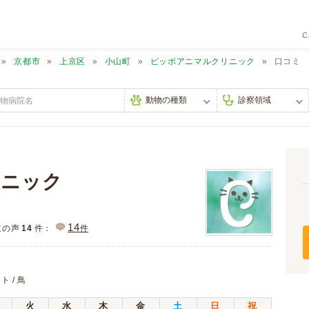
C
京都市
上京区
小山町
ピッポアニマルクリニック
口コミ
リニック
14
主の声
14
件：
件
ト / 鳥
火
水
木
金
土
日
祝