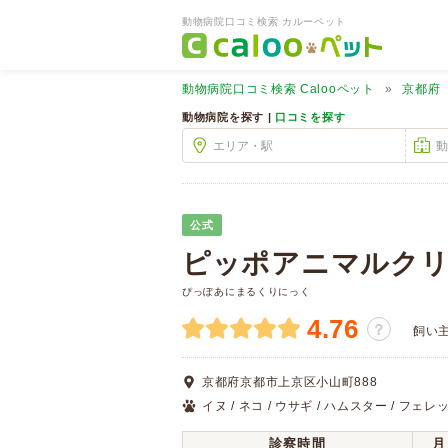
動物病院口コミ検索 カルーペット
動物病院口コミ検索
Calooペット
京都府
動物病院を探す |
口コミを探す
公式
ピッポアニマルク
ぴっぽあにまるくりにっく
4.76
？
飼い
京都府京都市上京区小山町888
イヌ / ネコ / ウサギ / ハムスター / フェレッ
診察時間
月