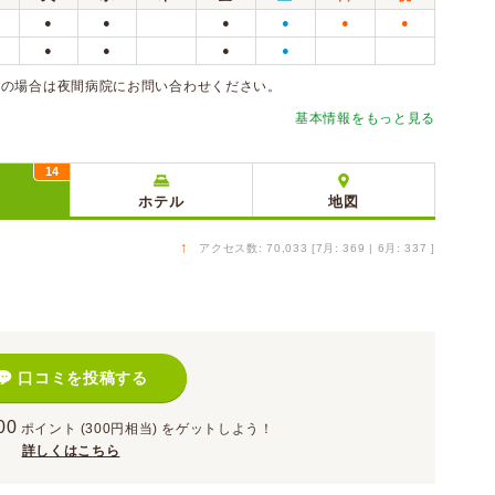
●
●
●
●
●
●
●
●
●
●
急の場合は夜間病院にお問い合わせください。
基本情報をもっと見る
14
ミ
ホテル
地図
↑
アクセス数: 70,033 [7月: 369 | 6月: 337 ]
）
口コミを投稿する
00
ポイント
(300円相当)
をゲットしよう！
詳しくはこちら