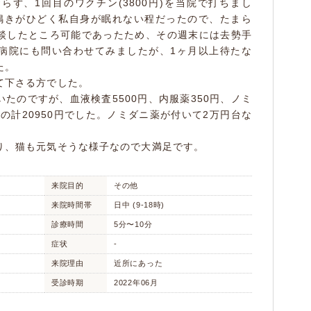
ず、1回目のワクチン(3800円)を当院で打ちまし
鳴きがひどく私自身が眠れない程だったので、たまら
談したところ可能であったため、その週末には去勢手
病院にも問い合わせてみましたが、1ヶ月以上待たな
た。
て下さる方でした。
たのですが、血液検査5500円、内服薬350円、ノミ
0円の計20950円でした。ノミダニ薬が付いて2万円台な
り、猫も元気そうな様子なので大満足です。
来院目的
その他
来院時間帯
日中 (9-18時)
診療時間
5分〜10分
症状
-
来院理由
近所にあった
受診時期
2022年06月