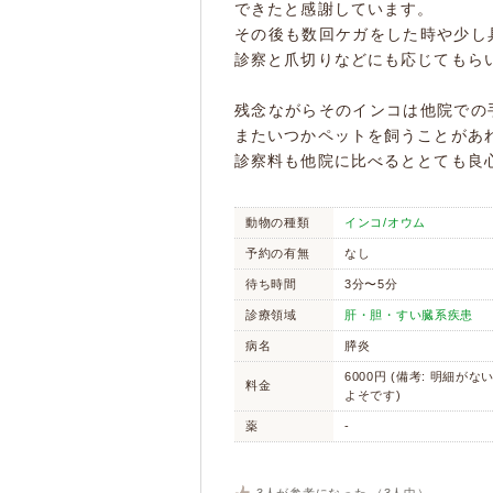
できたと感謝しています。
その後も数回ケガをした時や少し
診察と爪切りなどにも応じてもら
残念ながらそのインコは他院での
またいつかペットを飼うことがあ
診察料も他院に比べるととても良
動物の種類
インコ/オウム
予約の有無
なし
待ち時間
3分〜5分
診療領域
肝・胆・すい臓系疾患
病名
膵炎
6000円 (備考: 明細が
料金
よそです)
薬
-
3
人が参考になった （
3
人中）