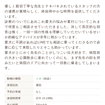
優しく親切丁寧な先生とテキパキされているスタッフの方
の連携が素晴らしく、終始和やかな時間を提供してくださ
います。
診察のついでにあれこれ愛犬の悩みや素行についてこれま
で何度もご相談させていただきました。決して高圧的な回
答は無く、一頭一頭の性格を理解していただいているせい
か的確なアドバイスが非常に助かっています。
愛犬に不調があればLINEでも相談に乗ってくださるので必
要に応じて来院したりとそこも助かっています。
愛犬がとにかく先生のことがしつこい位大好きで、病院前
の大きい公園散歩に連れていくのにも、まず先生の顔を拝
みたいと病院のドアに向かって一目散に爆走してしまいま
す。
動物の種類
イヌ
《純血》
来院目的
通院
予約の有無
なし
来院時間帯
日中 (9-18時)
待ち時間
3分〜5分