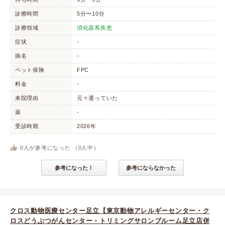
診療時間
5分〜10分
診療領域
消化器系疾患
症状
-
病名
-
ペット保険
FPC
料金
-
来院理由
元々通っていた
薬
-
受診時期
2026年
0
人が参考になった （
0
人中）
参考になった！
参考にならなかった
クロス動物医療センター足立【東京動物アレルギーセンター・ク
ロスどうぶつがんセンター・トリミングサロンブルーム足立店併