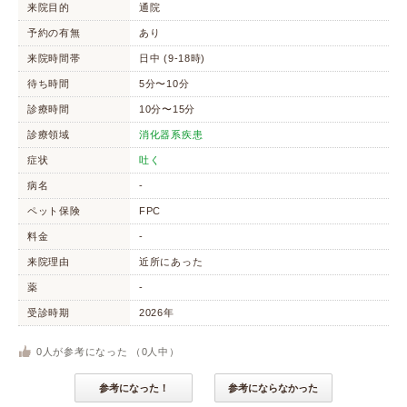
来院目的
通院
予約の有無
あり
来院時間帯
日中 (9-18時)
待ち時間
5分〜10分
診療時間
10分〜15分
診療領域
消化器系疾患
症状
吐く
病名
-
ペット保険
FPC
料金
-
来院理由
近所にあった
薬
-
受診時期
2026年
0
人が参考になった （
0
人中）
参考になった！
参考にならなかった