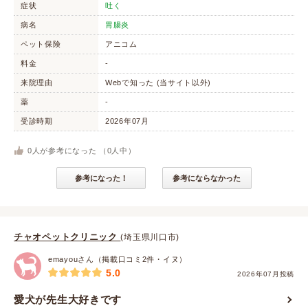
症状
吐く
病名
胃腸炎
ペット保険
アニコム
料金
-
来院理由
Webで知った (当サイト以外)
薬
-
受診時期
2026年07月
0
人が参考になった （
0
人中）
参考になった！
参考にならなかった
チャオペットクリニック
(埼玉県川口市)
emayouさん（掲載口コミ2件・イヌ）
5.0
2026年07月投稿
愛犬が先生大好きです