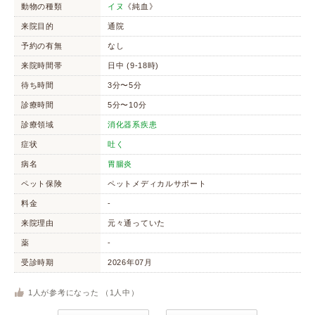
動物の種類
イヌ
《純血》
来院目的
通院
予約の有無
なし
来院時間帯
日中 (9-18時)
待ち時間
3分〜5分
診療時間
5分〜10分
診療領域
消化器系疾患
症状
吐く
病名
胃腸炎
ペット保険
ペットメディカルサポート
料金
-
来院理由
元々通っていた
薬
-
受診時期
2026年07月
1
人が参考になった （
1
人中）