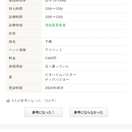
来院時間帯
日中 (9-18時)
待ち時間
10分〜15分
診療時間
10分〜15分
診療領域
消化器系疾患
症状
-
病名
下痢
ペット保険
アイペット
料金
2180円
来院理由
元々通っていた
ビオハイムバスター
薬
ディアバスター
受診時期
2026年08月
0
人が参考になった （
0
人中）
参考になった！
参考にならなかった