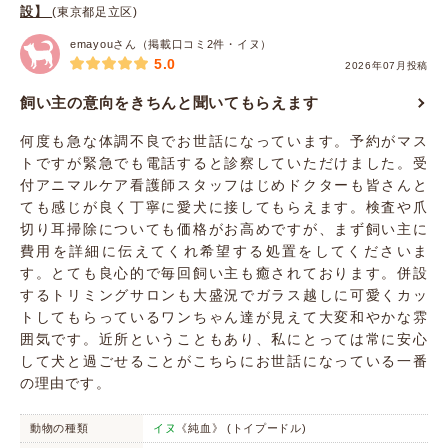
設】
(東京都足立区)
emayouさん（掲載口コミ2件・イヌ）
5.0
2026年07月投稿
飼い主の意向をきちんと聞いてもらえます
何度も急な体調不良でお世話になっています。予約がマス
トですが緊急でも電話すると診察していただけました。受
付アニマルケア看護師スタッフはじめドクターも皆さんと
ても感じが良く丁寧に愛犬に接してもらえます。検査や爪
切り耳掃除についても価格がお高めですが、まず飼い主に
費用を詳細に伝えてくれ希望する処置をしてくださいま
す。とても良心的で毎回飼い主も癒されております。併設
するトリミングサロンも大盛況でガラス越しに可愛くカッ
トしてもらっているワンちゃん達が見えて大変和やかな雰
囲気です。近所ということもあり、私にとっては常に安心
して犬と過ごせることがこちらにお世話になっている一番
の理由です。
動物の種類
イヌ
《純血》 (トイプードル)