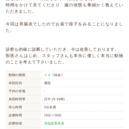
時間をかけて見てくださり、腸の状態も事細かく教えてい
ただきました。
今回は胃腸炎でしたのでお薬で様子をみることになりまし
た。
診察も的確に診断していただき、今は改善しております。
獣医さんはじめ、スタッフさんも本当に優しく本当に動物
のことを考えて下さいました。
動物の種類
イヌ
《純血》
来院目的
通院
予約の有無
-
来院時間帯
日中 (9-18時)
待ち時間
3分未満
診療時間
15分〜30分
診療領域
消化器系疾患