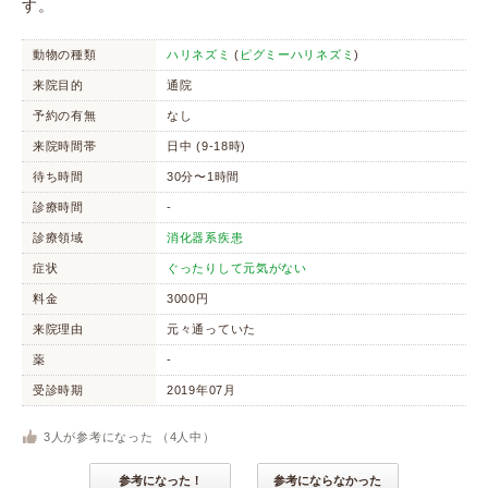
す。
動物の種類
ハリネズミ
(
ピグミーハリネズミ
)
来院目的
通院
予約の有無
なし
来院時間帯
日中 (9-18時)
待ち時間
30分〜1時間
診療時間
-
診療領域
消化器系疾患
症状
ぐったりして元気がない
料金
3000円
来院理由
元々通っていた
薬
-
受診時期
2019年07月
3
人が参考になった （
4
人中）
参考になった！
参考にならなかった