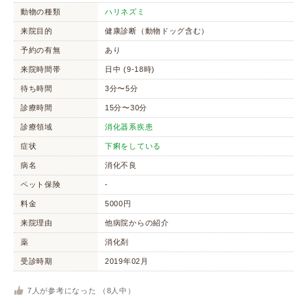
動物の種類
ハリネズミ
来院目的
健康診断（動物ドッグ含む）
予約の有無
あり
来院時間帯
日中 (9-18時)
待ち時間
3分〜5分
診療時間
15分〜30分
診療領域
消化器系疾患
症状
下痢をしている
病名
消化不良
ペット保険
-
料金
5000円
来院理由
他病院からの紹介
薬
消化剤
受診時期
2019年02月
7
人が参考になった （
8
人中）