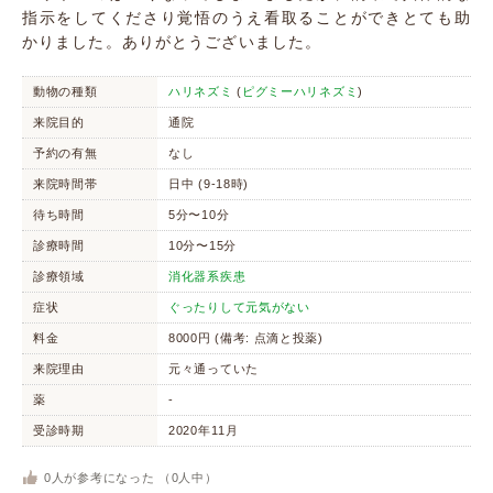
指示をしてくださり覚悟のうえ看取ることができとても助
かりました。ありがとうございました。
動物の種類
ハリネズミ
(
ピグミーハリネズミ
)
来院目的
通院
予約の有無
なし
来院時間帯
日中 (9-18時)
待ち時間
5分〜10分
診療時間
10分〜15分
診療領域
消化器系疾患
症状
ぐったりして元気がない
料金
8000円 (備考: 点滴と投薬)
来院理由
元々通っていた
薬
-
受診時期
2020年11月
0
人が参考になった （
0
人中）