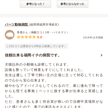
参考になった！
参考にならなかった
バーツ動物病院
(福岡県福岡市博多区)
青鹿さん（掲載口コミ1件・ハリネズミ）
5.0
2018年12月投稿
この口コミは受診から5年以上経過しています。
信頼出来る福岡イチの病院です。
犬猫以外の小動物も診察してくれます。
設備も整っていて検査もすぐにしてくれました。
先生は優しく丁寧で飼い主の立場に立って対応してくれる
ので心から安心出来ます。
細やかなアドバイスもしてくれるので、家に連れて帰って
からも慌てる事無くペットに接する事が出来ると実感しま
した。
ただ、患者さんも多く待合室が狭いので治療中居場所がな
いと感じたので、車での来訪をオススメします。