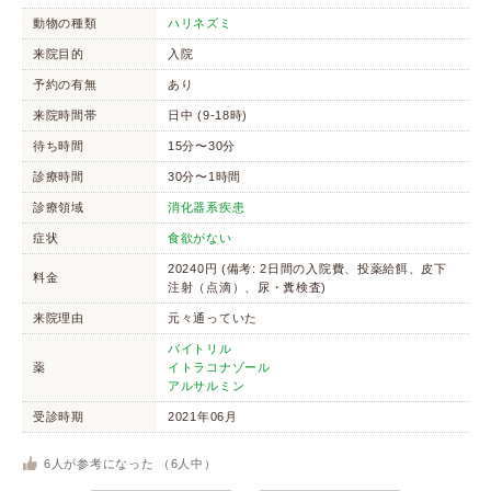
動物の種類
ハリネズミ
来院目的
入院
予約の有無
あり
来院時間帯
日中 (9-18時)
待ち時間
15分〜30分
診療時間
30分〜1時間
診療領域
消化器系疾患
症状
食欲がない
20240円 (備考: 2日間の入院費、投薬給餌、皮下
料金
注射（点滴）、尿・糞検査)
来院理由
元々通っていた
バイトリル
薬
イトラコナゾール
アルサルミン
受診時期
2021年06月
6
人が参考になった （
6
人中）