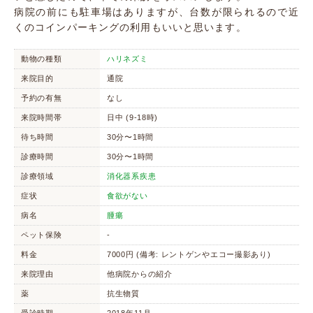
病院の前にも駐車場はありますが、台数が限られるので近
くのコインパーキングの利用もいいと思います。
動物の種類
ハリネズミ
来院目的
通院
予約の有無
なし
来院時間帯
日中 (9-18時)
待ち時間
30分〜1時間
診療時間
30分〜1時間
診療領域
消化器系疾患
症状
食欲がない
病名
腫瘍
ペット保険
-
料金
7000円 (備考: レントゲンやエコー撮影あり)
来院理由
他病院からの紹介
薬
抗生物質