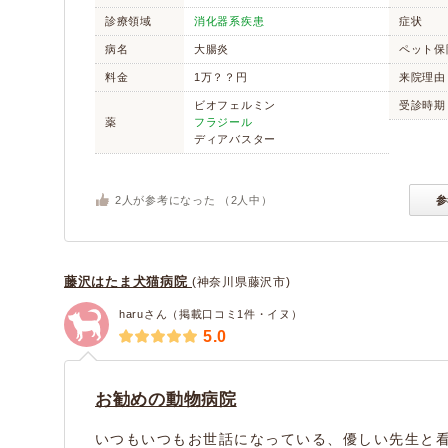
診療領域
消化器系疾患
症状
病名
大腸炎
ペット保
料金
1万？？円
来院理由
ビオフェルミン
受診時期
薬
フラジール
ディアバスター
2
人が参考になった （
2
人中）
参
藤沢はたま犬猫病院
(神奈川県藤沢市)
haruさん（掲載口コミ1件・イヌ）
5.0
お勧めの動物病院
いつもいつもお世話になっている、優しい先生と