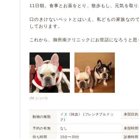
11日朝。食事とお薬をとり、散歩もし、元気を取
口のきけないペットとはいえ、私どもの家族なの
しております。
これから、御所南クリニックにお世話になろうと思
(M.シンバ)
イヌ
《純血》 (フレンチブルドッ
来院目的
動物の種類
ク)
予約の有無
なし
来院時間
待ち時間
15分〜30分
診療時間