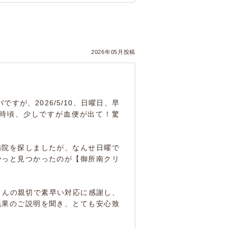
2026年05月投稿
すが、2026/5/10、日曜日、早
5時頃、少しですが血便が出て！驚
病院を探しましたが、なんせ日曜で
やっと見つかったのが【御所南クリ
さんの親切で素早い対応に感謝し、
結果のご説明を聞き、とても安心致