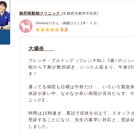
カエル
サンショウウオ/イモ
(1)
寄生虫
腫瘍・がん
(174)
(848)
リ
(0)
御所南動物クリニック
(京都府京都市中京区)
中毒
心の病気
(37)
(33)
爬虫類
(1)
東洋医学
けが・その他
Shinba117さん（掲載口コミ1件・イヌ）
(56)
(4010)
トカゲ/ヤモリ/カメレ
カメ
(0)
5.0
オン
(4)
ヘビ
(0)
大腸炎
(0)
(0)
豚
牛
(0)
(0)
フレンチ・ブルドッグ（フレンチBL）7歳♂のシンバで
ヤギ
羊
(0)
(0)
朝から下痢が数回続き、いったん収まり、午後1
き！
(0)
通ってる病院も日曜は午前だけ…、いろいろ緊急
休診が多い中、なかなか良い病院が見当たらず、
ニック】。
時間は15時過ぎ…電話で症状を伝えて…スタッフ
受診することになり、先生の素早い対応と、受診
しました。