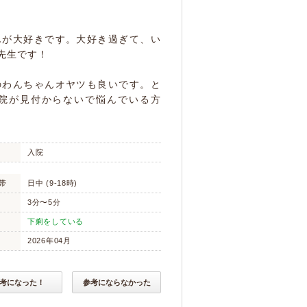
。
んが大好きです。大好き過ぎて、い
先生です！
のわんちゃんオヤツも良いです。と
院が見付からないで悩んでいる方
入院
帯
日中 (9-18時)
3分〜5分
下痢をしている
2026年04月
考になった！
参考にならなかった