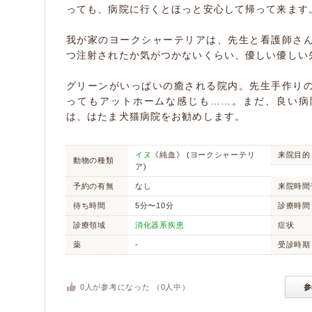
っても、病院に行くとほっと安心して帰って来ます
我が家のヨークシャーテリアは、先生と看護師さ
つ注射されたか気がつかないくらい、優しい優しい
グリーンがいっぱいの癒される院内。先生手作り
ってもアットホームな感じも……。まだ、良い病
は、はたま犬猫病院をお勧めします。
イヌ
《純血》 (ヨークシャーテリ
来院目的
動物の種類
ア)
予約の有無
なし
来院時間
待ち時間
5分〜10分
診療時間
診療領域
消化器系疾患
症状
薬
-
受診時期
0
人が参考になった （
0
人中）
参