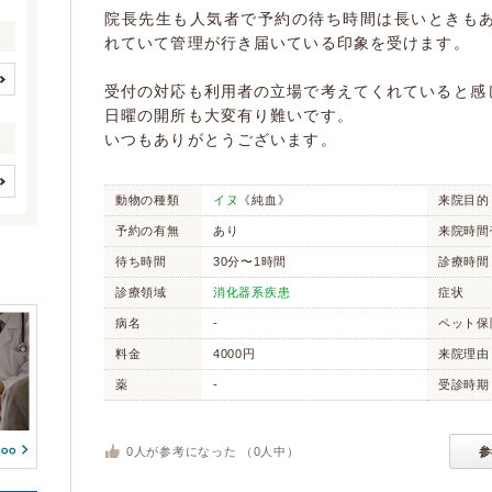
院長先生も人気者で予約の待ち時間は長いときもあ
れていて管理が行き届いている印象を受けます。
受付の対応も利用者の立場で考えてくれていると感
イヌ
ネコ
(763)
(318)
日曜の開所も大変有り難いです。
ウサギ
ハムスター
いつもありがとうございます。
(42)
(49)
フェレット
(0)
(18)
シマリス
チンチラ
動物の種類
イヌ
《純血》
来院目的
(4)
(3)
歯と口腔系疾患
眼科系疾患
(704)
(708)
フクロモモンガ
ハリネズミ
予約の有無
あり
来院時間
(3)
(6)
皮膚系疾患
脳・神経系疾患
(2281)
(561)
待ち時間
30分〜1時間
診療時間
(0)
(0)
循環器系疾患
呼吸器系疾患
(876)
(620)
モモンガ
診療領域
消化器系疾患
症状
(0)
(1)
消化器系疾患
肝・胆・すい臓系疾患
(1754)
(599)
病名
-
ペット保
(0)
(0)
腎・泌尿器系疾患
内分泌代謝系疾患
鳥
料金
4000円
来院理由
(20)
(752)
(140)
フィンチ
インコ/オウム
薬
-
受診時期
(5)
(29)
血液・免疫系疾患
筋肉系疾患
(106)
アヒル
鶏
(0)
(0)
(255)
ガチョウ
カモ
(0)
(0)
整形外科系疾患
耳系疾患
0
人が参考になった （
0
人中）
参
(879)
(605)
(0)
生殖器系疾患
感染症系疾患
(413)
(98)