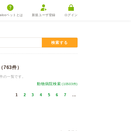
alooペットとは
新規ユーザ登録
ログイン
検索する
（763件）
3件の一覧です。
動物病院検索
(10503件)
1
2
3
4
5
6
7
...