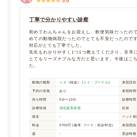
5.0
丁寧で分かりやすい診察
初めてわんちゃんをお迎えし、軟便気味だったの
めての動物病院だったのでとても不安だったので
対応がとても丁寧でした。
先生もわかりやすく1つ1つ教えてくださり、非常
とてもリーズナブルな方だと思います。今後はこ
た。
動物の種類
イヌ
《純血》 (
トイ・プードル
)
来院目的
予約の有無
あり
来院時間
待ち時間
5分〜10分
診療時間
診療領域
消化器系疾患
症状
病名
-
ペット保
料金
9700円 (備考: フード・初診料含)
来院理由
薬
-
受診時期