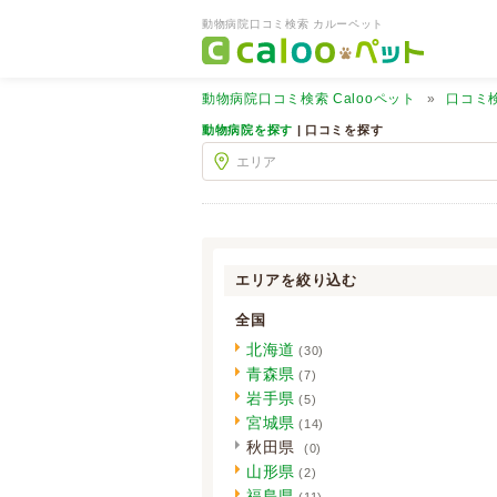
動物病院口コミ検索 カルーペット
動物病院口コミ検索
Calooペット
口コミ
動物病院を探す
| 口コミを探す
エリアを絞り込む
全国
北海道
(30)
青森県
(7)
岩手県
(5)
宮城県
(14)
秋田県
(0)
山形県
(2)
福島県
(11)