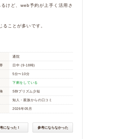
るけど、web予約が上手く活用さ
じることが多いです。
通院
帯
日中 (9-18時)
5分〜10分
下痢をしている
険
SBIプリズム少短
知人・親族からの口コミ
2026年05月
考になった！
参考にならなかった