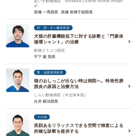
あいす動物病院 Ichikawa CEntral Animal Hospit
al
髙橋 一馬院長
髙橋 亜樹子副院長
肝・胆・すい臓系疾患
犬猫の肝臓機能低下に対する診断と「門脈体
循環シャント」の治療
船橋どうぶつ病院
守下 建 院長
腎・泌尿器系疾患
猫のおしっこが出ない時は病院へ。特発性膀
胱炎の原因と治療方法
しらい動物病院（中志津本院）
白井 顕治院長
その他
笑顔あるリラックスできる空間で検査による
的確な診断を提供する