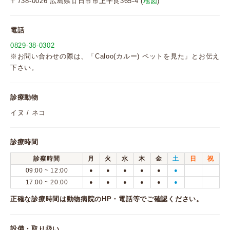
〒738-0026 広島県廿日市市上平良365-4 (
地図
)
電話
0829-38-0302
※お問い合わせの際は、「Caloo(カルー) ペットを見た」とお伝え
下さい。
診療動物
イヌ / ネコ
診療時間
診察時間
月
火
水
木
金
土
日
祝
09:00 ~ 12:00
●
●
●
●
●
●
17:00 ~ 20:00
●
●
●
●
●
●
正確な診療時間は動物病院のHP・電話等でご確認ください。
設備・取り扱い