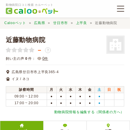
動物病院口コミ検索 カルーペット
Calooペット
広島県
廿日市市
上平良
近藤動物病院
近藤動物病院
－
？
動物病院検索
0
飼い主の声
0
件：
件
広島県廿日市市上平良365-4
口コミ検索
イヌ / ネコ
診察時間
月
火
水
木
金
土
日
祝
Calooペットとは？
09:00 ~ 12:00
●
●
●
●
●
●
17:00 ~ 20:00
●
●
●
●
●
●
口コミ投稿
動物病院情報を編集する（関係者の方へ）