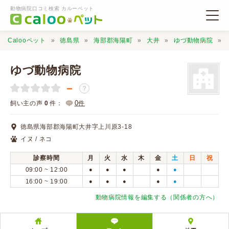
動物病院口コミ検索 カルーペット
Calooペット
徳島県
海部郡海陽町
大井
ゆづ動物病院
ゆづ動物病院
－
？
動物病院検索
0
飼い主の声
0
件：
件
徳島県海部郡海陽町大井字上川原3-18
口コミ検索
イヌ / ネコ
診察時間
月
火
水
木
金
土
日
祝
Calooペットとは？
09:00 ~ 12:00
●
●
●
●
●
16:00 ~ 19:00
●
●
●
●
●
口コミ投稿
動物病院情報を編集する（関係者の方へ）