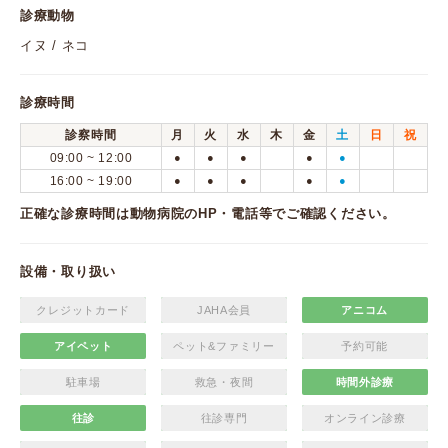
診療動物
イヌ / ネコ
診療時間
診察時間
月
火
水
木
金
土
日
祝
09:00 ~ 12:00
●
●
●
●
●
16:00 ~ 19:00
●
●
●
●
●
正確な診療時間は動物病院のHP・電話等でご確認ください。
設備・取り扱い
クレジットカード
JAHA会員
アニコム
アイペット
ペット&ファミリー
予約可能
駐車場
救急・夜間
時間外診療
往診
往診専門
オンライン診療