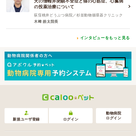
犬の僧帽弁閉鎖不全症と猫の心筋症、心臓病
の投薬治療について
荻窪桃井どうぶつ病院／杉並動物循環器クリニック
木﨑 皓太院長
インタビューをもっと見る
動物病院
ログイン
新規ユーザ登録
ログイン