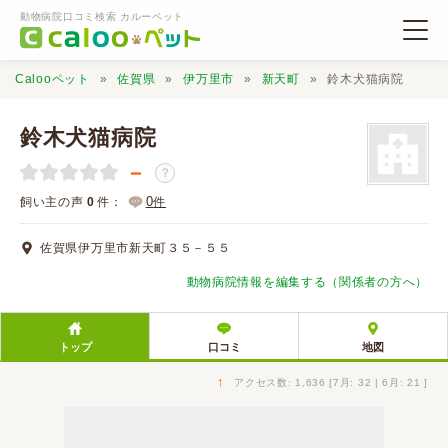
動物病院口コミ検索 カルーペット
Calooペット
佐賀県
伊万里市
新天町
鈴木犬猫病院
鈴木犬猫病院
－
？
動物病院検索
0
飼い主の声
0
件：
件
佐賀県伊万里市新天町３５－５５
口コミ検索
動物病院情報を編集する（関係者の方へ）
Calooペットとは？
トップ
口コミ
地図
口コミ投稿
↑
アクセス数: 1,636 [7月: 32 | 6月: 21 ]