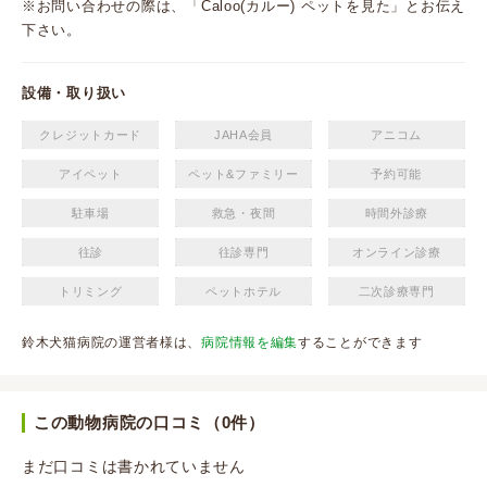
※お問い合わせの際は、「Caloo(カルー) ペットを見た」とお伝え
下さい。
設備・取り扱い
クレジットカード
JAHA会員
アニコム
アイペット
ペット&ファミリー
予約可能
駐車場
救急・夜間
時間外診療
往診
往診専門
オンライン診療
トリミング
ペットホテル
二次診療専門
鈴木犬猫病院の運営者様は、
病院情報を編集
することができます
この動物病院の口コミ（0件）
まだ口コミは書かれていません