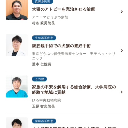
皮膚系疾患
犬猫のアトピーを完治させる治療
アニーマどうぶつ病院
村谷 親男院長
生殖器系疾患
腹腔鏡手術での犬猫の避妊手術
東京どうぶつ低侵襲医療センター 王子ペットクリ
ニック
重本 仁院長
その他
家族の不安を解消する総合診療。大学病院の
経験で地域に貢献
ひろ中央動物病院
玉原 智史院長
循環器系疾患