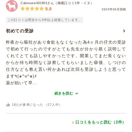
Caloouser60393さん（掲載口コミ1件・イヌ）
5.0
2015年04月投稿
この口コミは受診から5年以上経過しています。
初めての受診
昨夜から嘔吐があり食欲もなくなった為4ヶ月の仔犬の受診
で初めて行ったのですがとても先生が分かり易く説明して
くれてとても話しやすかったです。開業してまだ長くない
からか待ち時間なく診察してもらいました😄後、しつけの
仕方なども教え貰い何かあれば次回も受診しようと思って
ます٩(๑^o^๑)۶
薬が効いて早...
続きを読む
18
人が参考になった （
27
人中）
口コミをもっと読む（2件）