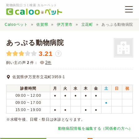
動物病院口コミ検索 カルーペット
Calooペット
佐賀県
伊万里市
立花町
あっぷる動物病院
あっぷる動物病院
3.21
？
動物病院検索
2
飼い主の声
2
件：
件
佐賀県伊万里市立花町3959-1
口コミ検索
診察時間
月
火
水
木
金
土
日
祝
09:00 ~ 12:00
●
●
●
●
●
Calooペットとは？
09:00 ~ 17:00
●
15:00 ~ 19:00
●
●
●
●
口コミ投稿
※水曜午後、日曜・祭日は休診となります。
動物病院情報を編集する（関係者の方へ）