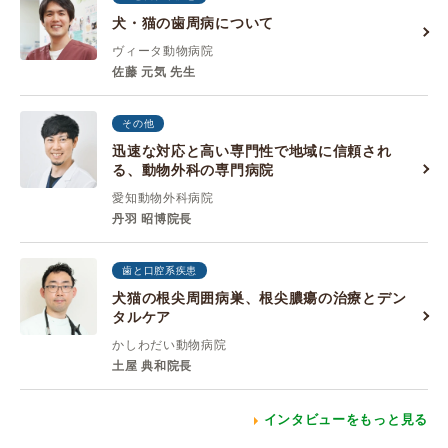
犬・猫の歯周病について
ヴィータ動物病院
佐藤 元気 先生
その他
迅速な対応と高い専門性で地域に信頼され
る、動物外科の専門病院
愛知動物外科病院
丹羽 昭博院長
歯と口腔系疾患
犬猫の根尖周囲病巣、根尖膿瘍の治療とデン
タルケア
かしわだい動物病院
土屋 典和院長
インタビューをもっと見る