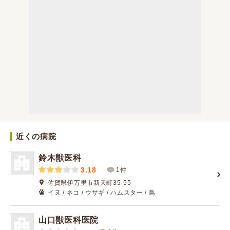
近くの病院
鈴木獣医科
3.18
1件
佐賀県伊万里市新天町35-55
イヌ / ネコ / ウサギ / ハムスター / 鳥
山口獣医科医院