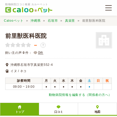
動物病院口コミ検索 カルーペット
Calooペット
沖縄県
石垣市
真栄里
前里獣医科医院
前里獣医科医院
－
？
動物病院検索
0
飼い主の声
0
件：
件
沖縄県石垣市字真栄里552-4
口コミ検索
イヌ / ネコ
診察時間
月
火
水
木
金
土
日
祝
Calooペットとは？
09:00 ~ 19:00
●
●
●
●
●
●
動物病院情報を編集する（関係者の方へ）
口コミ投稿
トップ
口コミ
地図