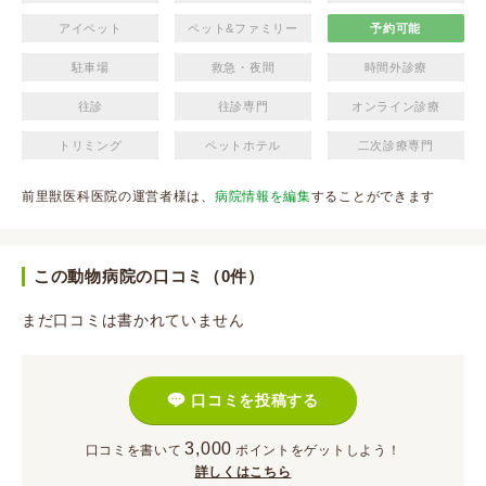
アイペット
ペット&ファミリー
予約可能
駐車場
救急・夜間
時間外診療
往診
往診専門
オンライン診療
トリミング
ペットホテル
二次診療専門
前里獣医科医院の運営者様は、
病院情報を編集
することができます
この動物病院の口コミ（0件）
まだ口コミは書かれていません
口コミを投稿する
3,000
口コミを書いて
ポイント
をゲットしよう！
詳しくはこちら