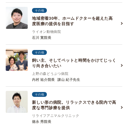
その他
地域密着30年、ホームドクターを超えた高
度医療の提供を目指す
ライオン動物病院
石川 寛院長
その他
飼い主、そしてペットと時間をかけてじっく
り向き合いたい
上野の森どうぶつ病院
内村 祐介院長
諌山 紀子先生
その他
新しい形の病院。リラックスできる院内で高
度な専門診療を提供
リライフアニマルクリニック
徳永 秀院長