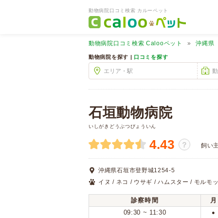
動物病院口コミ検索 カルーペット
動物病院口コミ検索
Calooペット
沖縄県
動物病院を探す |
口コミを探す
石垣動物病院
いしがきどうぶつびょういん
4.43
？
飼い
沖縄県石垣市登野城1254-5
イヌ / ネコ / ウサギ / ハムスター / モルモッ
診察時間
月
09:30 ~ 11:30
●