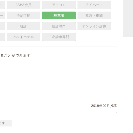
ド
JAHA会員
アニコム
アイペット
ー
予約可能
駐車場
救急・夜間
往診
往診専門
オンライン診療
ペットホテル
二次診療専門
することができます
）
）
2019年09月投稿
ます。