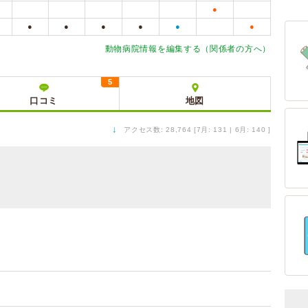
●
●
●
●
●
●
●
動物病院情報を編集する（関係者の方へ）
5
口コミ
地図
↓
アクセス数: 28,764 [7月: 131 | 6月: 140 ]