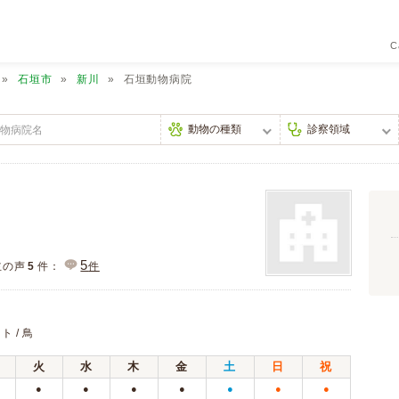
C
石垣市
新川
石垣動物病院
5
主の声
5
件：
件
ト / 鳥
火
水
木
金
土
日
祝
●
●
●
●
●
●
●