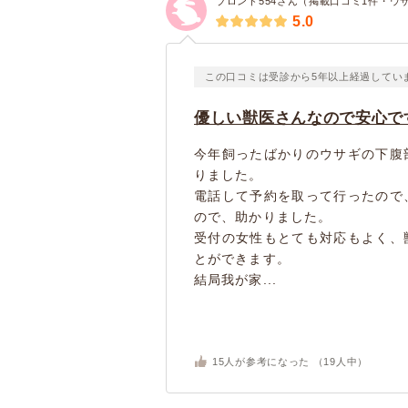
ブロンド554さん（掲載口コミ1件・ウ
5.0
この口コミは受診から5年以上経過してい
優しい獣医さんなので安心で
今年飼ったばかりのウサギの下腹
りました。
電話して予約を取って行ったので
ので、助かりました。
受付の女性もとても対応もよく、
とができます。
結局我が家...
15
人が参考になった （
19
人中）