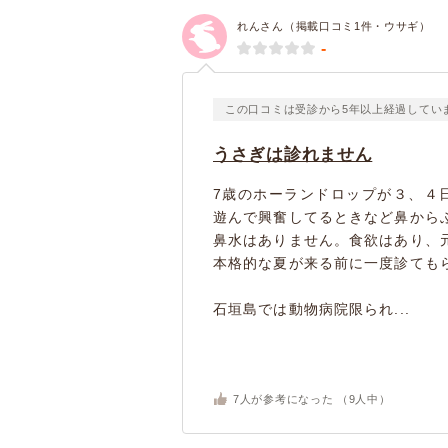
れんさん（掲載口コミ1件・ウサギ）
-
この口コミは受診から5年以上経過してい
うさぎは診れません
7歳のホーランドロップが３、４
遊んで興奮してるときなど鼻から
鼻水はありません。食欲はあり、
本格的な夏が来る前に一度診ても
石垣島では動物病院限られ...
7
人が参考になった （
9
人中）