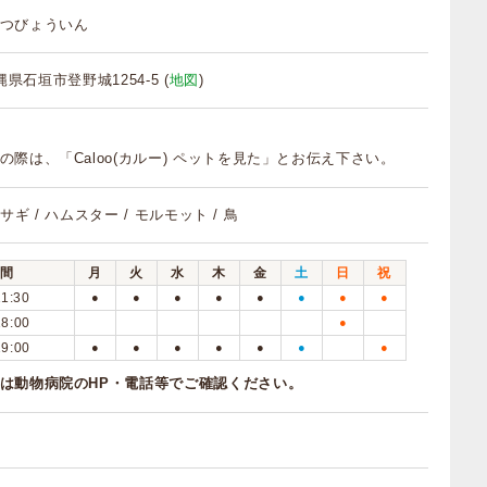
つびょういん
沖縄県石垣市登野城1254-5 (
地図
)
の際は、「Caloo(カルー) ペットを見た」とお伝え下さい。
ウサギ / ハムスター / モルモット / 鳥
間
月
火
水
木
金
土
日
祝
11:30
●
●
●
●
●
●
●
●
18:00
●
19:00
●
●
●
●
●
●
●
は動物病院のHP・電話等でご確認ください。