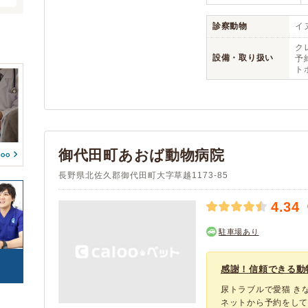
埴科郡坂城町
クレジットカード
アニコム
(1)
(4)
(3)
(2)
(0)
(0)
アイペット
(2)
診察動物
イヌ
腎・泌尿器系疾患
内分泌代謝系疾患
(2)
(2)
(0)
血液・免疫系疾患
筋肉系疾患
ク
(2)
(2)
予約可能
駐車場
(5)
(5)
設備・取り扱い
予約
整形外科系疾患
耳系疾患
(2)
(2)
ト
(0)
(0)
生殖器系疾患
感染症系疾患
(2)
(2)
往診
(3)
(0)
寄生虫
腫瘍・がん
(2)
(2)
トリミング
(0)
(2)
中毒
心の病気
(2)
(1)
ペットホテル
(3)
東洋医学
けが・その他
(1)
(2)
御代田町あおば動物病院
長野県北佐久郡御代田町大字草越1173-85
4.34
駐車場あり
感謝！信頼できる動
尿トラブルで愛猫 き
ネットから予約をし