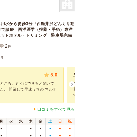
影用水から徒歩3分『西軽井沢どんぐり動
まで診療 西洋医学（投薬・手術）東洋
ペットホテル・トリミング 駐車場完備
2
件
あり
5.0
とても良い先生でした。
たところ、近くにできると聞いて
皮膚疾患が何年も治らず受診しまし
た。 開業して早速うちの マルチ
良猫だったので家族以外、病院でも
で ...
口コミをすべて見る
月
火
水
木
金
土
日
祝
●
●
●
●
●
●
●
●
●
●
●
●