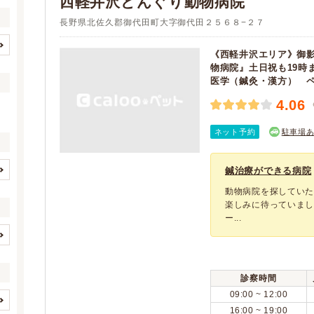
西軽井沢どんぐり動物病院
長野県北佐久郡御代田町大字御代田２５６８−２７
《西軽井沢エリア》御
長野市
松本市
(7)
(8)
物病院』土日祝も19時
医学（鍼灸・漢方） 
上田市
岡谷市
(7)
(2)
飯田市
諏訪市
4.06
(1)
(1)
須坂市
小諸市
(3)
(1)
ネット予約
駐車場
伊那市
中野市
(2)
(1)
大町市
飯山市
(1)
(1)
鍼治療ができる病院
茅野市
塩尻市
(1)
(2)
イヌ
ネコ
(2)
(2)
動物病院を探してい
佐久市
千曲市
(5)
(2)
楽しみに待っていまし
(0)
(0)
ー...
安曇野市
南佐久郡佐久穂町
(2)
(1)
(0)
(0)
北佐久郡軽井沢町
諏訪郡下諏訪町
(3)
(1)
(0)
(0)
歯と口腔系疾患
眼科系疾患
(2)
(2)
上伊那郡辰野町
上伊那郡箕輪町
(1)
(1)
(0)
(0)
皮膚系疾患
脳・神経系疾患
(2)
(2)
上伊那郡南箕輪村
下伊那郡高森町
診察時間
(1)
(3)
(0)
(0)
循環器系疾患
呼吸器系疾患
(2)
(2)
09:00 ~ 12:00
下伊那郡豊丘村
北安曇郡白馬村
(1)
(2)
(0)
(0)
消化器系疾患
肝・胆・すい臓系疾患
16:00 ~ 19:00
(2)