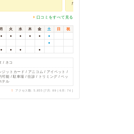
た。 こちらの...
口コミをすべて見る
月
火
水
木
金
土
日
祝
●
●
●
●
●
●
●
●
●
●
●
 / ネコ
レジットカード / アニコム / アイペット /
可能 / 駐車場 / 往診 / トリミング / ペッ
ホテル
↑
アクセス数: 5,855 [7月: 89 | 6月: 74 ]