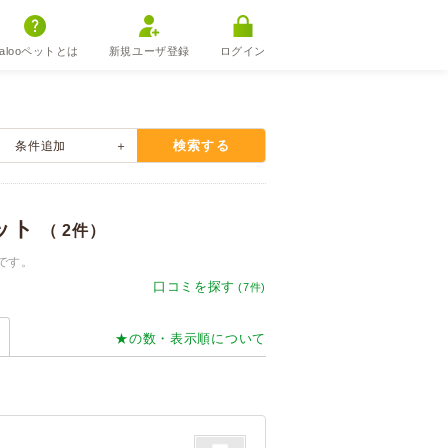
alooペットとは
新規ユーザ登録
ログイン
検索する
条件
追加
ット
（ 2件）
です。
口コミを探す
(7件)
★の数・表示順について