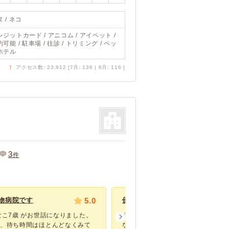
 / ネコ
レジットカード / アニコム / アイペット /
可能 / 駐車場 / 往診 / トリミング / ペッ
ホテル
↑
アクセス数: 23,912 [7月: 136 | 6月: 116 ]
3
件
物病院です
5.0
優しい先生、看護師さんです。
なこ7歳 がお世話になりました。
うちのモコちゃんは人見知りで他の
て、待ち時間はほとんどなくみて
なのでいつも病院の待合室でぶるぶ