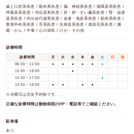
歯と口腔系疾患 / 眼科系疾患 / 脳・神経系疾患 / 循環器系疾患 /
呼吸器系疾患 / 消化器系疾患 / 肝・胆・すい臓系疾患 / 腎・泌尿
器系疾患 / 内分泌代謝系疾患 / 血液・免疫系疾患 / 筋肉系疾患 /
整形外科系疾患 / 耳系疾患 / 生殖器系疾患 / 感染症系疾患 / 腫
瘍・がん / 中毒 / 心の病気 / けが・その他
診療時間
診察時間
月
火
水
木
金
土
日
祝
08:30 ~ 12:00
●
●
●
●
●
●
13:30 ~ 18:00
●
14:30 ~ 17:00
●
14:30 ~ 18:00
●
●
●
●
※水曜日は完全予約制です。
正確な診療時間は動物病院のHP・電話等でご確認ください。
駐車場
あり