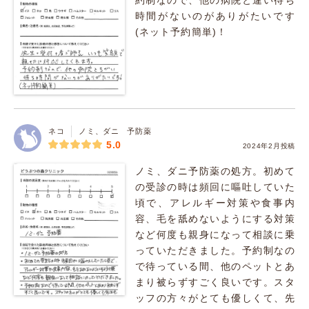
約制なので、他の病院と違い待ち
時間がないのがありがたいです
(ネット予約簡単)！
ネコ
ノミ、ダニ 予防薬
5.0
2024年2月投稿
ノミ、ダニ予防薬の処方。初めて
の受診の時は頻回に嘔吐していた
頃で、アレルギー対策や食事内
容、毛を舐めないようにする対策
など何度も親身になって相談に乗
っていただきました。予約制なの
で待っている間、他のペットとあ
まり被らずすごく良いです。スタ
ッフの方々がとても優しくて、先