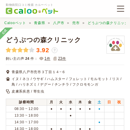
動物病院口コミ検索 カルーペット
Calooペット
青森県
八戸市
売市
どうぶつの森クリニック
公式
どうぶつの森クリニック
3.92
？
動物病院検索
1
23
飼い主の声
24
件：
件
件
青森県八戸市売市３丁目１４−６
口コミ検索
イヌ / ネコ / ウサギ / ハムスター / フェレット / モルモット / リス /
鳥 / ハリネズミ / デグー / チンチラ / フクロモモンガ
皮膚系疾患 / 寄生虫
Calooペットとは？
診察時間
月
火
水
木
金
土
日
祝
08:30 ~ 12:00
●
●
●
●
●
●
口コミ投稿
13:30 ~ 18:00
●
14:30 ~ 17:00
●
14:30 ~ 18:00
●
●
●
●