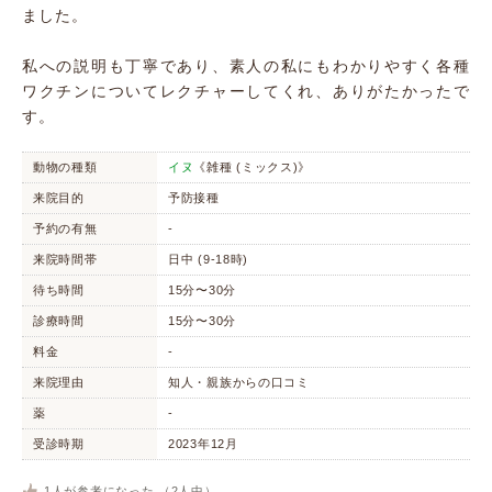
ました。
私への説明も丁寧であり、素人の私にもわかりやすく各種
ワクチンについてレクチャーしてくれ、ありがたかったで
す。
動物の種類
イヌ
《雑種 (ミックス)》
来院目的
予防接種
予約の有無
-
来院時間帯
日中 (9-18時)
待ち時間
15分〜30分
診療時間
15分〜30分
料金
-
来院理由
知人・親族からの口コミ
薬
-
受診時期
2023年12月
1
人が参考になった （
2
人中）