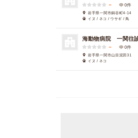
－
0件
岩手県一関市銅谷町4-14
イヌ / ネコ / ウサギ / 鳥
海動物病院 一関往
－
0件
岩手県一関市山目泥田31
イヌ / ネコ