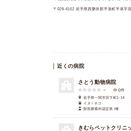
〒029-4102 岩手県西磐井郡平泉町平泉字高田
近くの病院
さとう動物病院
－
0件
岩手県一関市宮下町1-14
イヌ / ネコ
獣医腫瘍科認定医 I種
きむらペットクリニ