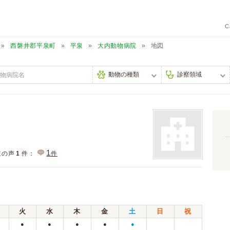
C
西磐井郡平泉町
平泉
大内動物病院
地図
1
主の声
1
件：
件
火
水
木
金
土
日
祝
●
●
●
●
●