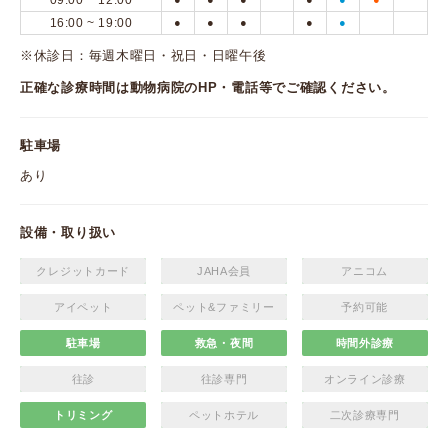
09:00 ~ 12:00
16:00 ~ 19:00
●
●
●
●
●
※休診日：毎週木曜日・祝日・日曜午後
正確な診療時間は動物病院のHP・電話等でご確認ください。
駐車場
あり
設備・取り扱い
クレジットカード
JAHA会員
アニコム
アイペット
ペット&ファミリー
予約可能
駐車場
救急・夜間
時間外診療
往診
往診専門
オンライン診療
トリミング
ペットホテル
二次診療専門