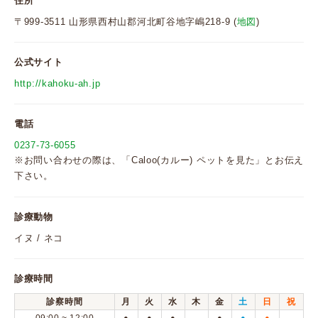
住所
〒999-3511 山形県西村山郡河北町谷地字嶋218-9 (
地図
)
公式サイト
http://kahoku-ah.jp
電話
0237-73-6055
※お問い合わせの際は、「Caloo(カルー) ペットを見た」とお伝え
下さい。
診療動物
イヌ / ネコ
診療時間
診察時間
月
火
水
木
金
土
日
祝
●
●
●
●
●
●