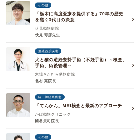
その他
「栃木に高度医療を提供する」70年の歴史
を継ぐ3代目の決意
伏見動物病院
伏見 寿彦先生
生殖器系疾患
犬と猫の避妊去勢手術（不妊手術）～検査、
手術、術後管理～
木場きたむら動物病院
北村 亮院長
脳・神経系疾患
「てんかん」MRI検査と最新のアプローチ
かば動物クリニック
國谷貴司院長
その他