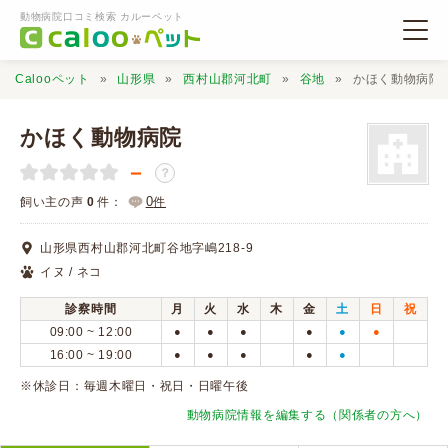
動物病院口コミ検索 カルーペット
Calooペット
山形県
西村山郡河北町
谷地
かほく動物病院
かほく動物病院
－
？
動物病院検索
0
飼い主の声
0
件：
件
山形県西村山郡河北町谷地字嶋218-9
口コミ検索
イヌ / ネコ
診察時間
月
火
水
木
金
土
日
祝
Calooペットとは？
09:00 ~ 12:00
●
●
●
●
●
●
16:00 ~ 19:00
●
●
●
●
●
口コミ投稿
※休診日：毎週木曜日・祝日・日曜午後
動物病院情報を編集する（関係者の方へ）