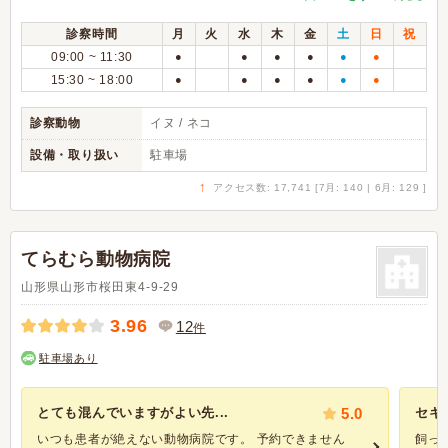
診察時間
月
火
水
木
金
土
日
祝
09:00 ~ 11:30
●
●
●
●
●
●
15:30 ~ 18:00
●
●
●
●
●
●
診察動物
イヌ / ネコ
設備・取り扱い
駐車場
↑
アクセス数: 17,741 [7月: 140 | 6月: 129 ]
てらむら動物病院
山形県山形市桜田東4-9-29
3.96
12
件
駐車場あり
とても混んでいますがよい先...
5.0
セキ
いつも患者が絶えない動物病院です。 予約できません
飼っ