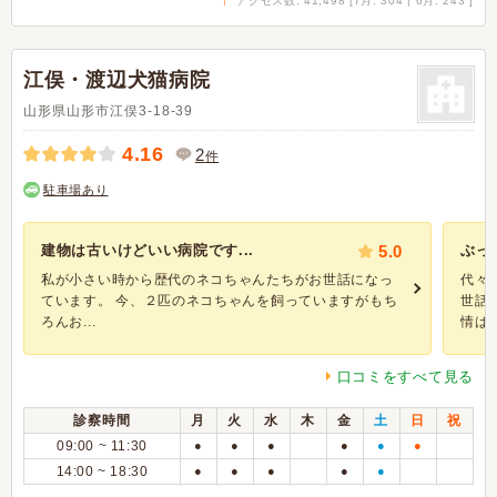
アクセス数: 41,498 [7月: 304 | 6月: 243 ]
江俣・渡辺犬猫病院
山形県山形市江俣3-18-39
4.16
2
件
駐車場あり
建物は古いけどいい病院です...
5.0
ぶっ
私が小さい時から歴代のネコちゃんたちがお世話になっ
代々
ています。 今、２匹のネコちゃんを飼っていますがもち
世話
ろんお...
情はす.
口コミをすべて見る
診察時間
月
火
水
木
金
土
日
祝
09:00 ~ 11:30
●
●
●
●
●
●
14:00 ~ 18:30
●
●
●
●
●