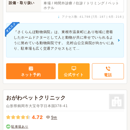
設備・取り扱い
車場 / 時間外診療 / 往診 / トリミング / ペット
ホテル
↓
アクセス数: 41,798 [7月: 187 | 6月: 216 ]
オススメ
『さくらんぼ動物病院』は、東根市温泉町にあり地域に密着
したホームドクターとして人と動物が共に幸せでいられるよ
うに努めている動物病院です。 北村山公立病院が向かいにあ
り、駐車場も広く交通アクセスもとて...
ネット予約
公式サイト
電話
おがわペットクリニック
山形県鶴岡市大宝寺字日本国378-41
4.72
9
件
駐車場あり