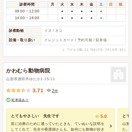
診察時間
月
火
水
木
金
土
日
祝
09:00 ~ 12:00
●
●
●
●
●
14:00 ~ 18:00
●
●
●
●
●
診察動物
イヌ / ネコ
設備・取り扱い
クレジットカード / 予約可能 / 駐車場
↓
アクセス数: 21,788 [7月: 73 | 6月: 84 ]
かわむら動物病院
山形県酒田市ゆたか1-15-11
3.71
2
件
駐車場あり
とてもやさしい 先生です
5.0
とて
前に治療のために通っていたときも、ていぬいな説明を
山形
してくれて、先生や看護婦さんも、如何にも動物が好き
た。