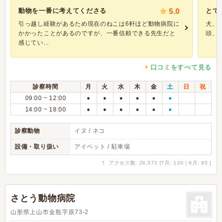
動物を一番に考えてくださる
5.0
とて
引っ越し経験があるため現在のねこは6軒ほど動物病院に
犬、
かかったことがあるのですが、一番信頼できる先生だと
頭、
感じてい...
口コミをすべて見る
診察時間
月
火
水
木
金
土
日
祝
09:00 ~ 12:00
●
●
●
●
●
●
14:00 ~ 18:00
●
●
●
●
●
●
診察動物
イヌ / ネコ
設備・取り扱い
アイペット / 駐車場
↑
アクセス数: 28,573 [7月: 130 | 6月: 95 ]
さとう動物病院
山形県上山市金瓶字原73-2