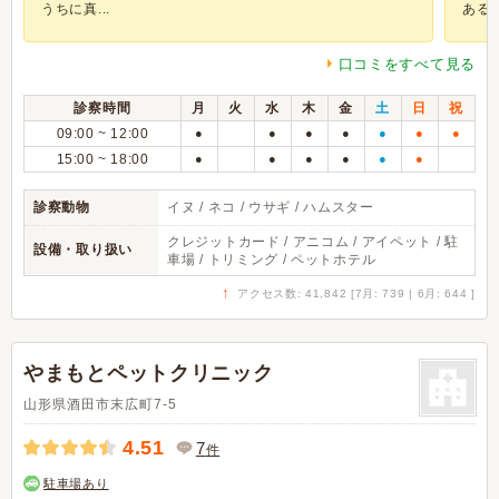
うちに真...
ある..
口コミをすべて見る
診察時間
月
火
水
木
金
土
日
祝
09:00 ~ 12:00
●
●
●
●
●
●
●
15:00 ~ 18:00
●
●
●
●
●
●
診察動物
イヌ / ネコ / ウサギ / ハムスター
クレジットカード / アニコム / アイペット / 駐
設備・取り扱い
車場 / トリミング / ペットホテル
↑
アクセス数: 41,842 [7月: 739 | 6月: 644 ]
やまもとペットクリニック
山形県酒田市末広町7-5
4.51
7
件
駐車場あり