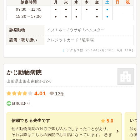
診察時間
月
火
水
木
金
土
日
祝
09:30 ~ 11:45
●
●
●
●
●
●
15:30 ~ 17:30
●
●
●
●
●
診察動物
イヌ / ネコ / ウサギ / ハムスター
設備・取り扱い
クレジットカード / 駐車場
↓
アクセス数: 25,144 [7月: 103 | 6月: 119 ]
かじ動物病院
山形県山形市南館3-22-8
4.01
13
件
駐車場あり
信頼できる先生です
5.0
いつ
他の動物病院の対応で落ち込んでしまったことがあり、
我が
それ以降はこちらの病院でお世話になっています。 急ぎ
心臓