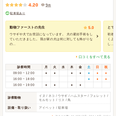
4.20
9
件
駐車場あり
動物ファーストの先生
5.0
とて
ウサギや犬でお世話になっています。 犬の避妊手術をし
初老
ていただきました。 我が家の犬は何に対しても怖がりな
く上
の...
し...
口コミをすべて見る
診察時間
月
火
水
木
金
土
日
祝
09:00 ~ 12:00
●
●
●
●
●
●
●
16:00 ~ 18:00
●
●
●
16:00 ~ 19:00
●
●
●
●
イヌ / ネコ / ウサギ / ハムスター / フェレット /
診察動物
モルモット / リス / 鳥
設備・取り扱い
アイペット / 駐車場
↑