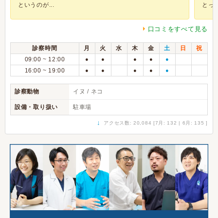
というのが...
とって
口コミをすべて見る
診察時間
月
火
水
木
金
土
日
祝
09:00 ~ 12:00
●
●
●
●
●
16:00 ~ 19:00
●
●
●
●
●
診察動物
イヌ / ネコ
設備・取り扱い
駐車場
↓
アクセス数: 20,084 [7月: 132 | 6月: 135 ]