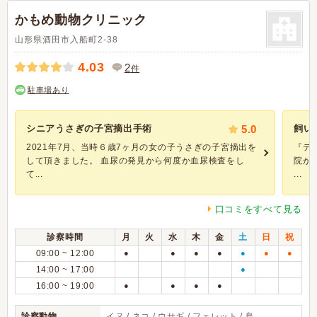
かもめ動物クリニック
山形県酒田市入船町2-38
4.03
2
件
駐車場あり
シニアうさぎの子宮摘出手術
5.0
飼い
2021年7月、当時６歳7ヶ月の女の子うさぎの子宮摘出を
『デ
して頂きました。 血尿の発見から何度か血尿検査をし
院が
て...
...
口コミをすべて見る
診察時間
月
火
水
木
金
土
日
祝
09:00 ~ 12:00
●
●
●
●
●
●
●
14:00 ~ 17:00
●
16:00 ~ 19:00
●
●
●
●
診察動物
イヌ / ネコ / ウサギ / フェレット / 鳥