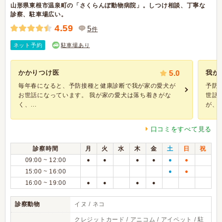
山形県東根市温泉町の「さくらんぼ動物病院」。しつけ相談、丁寧な
診察、駐車場広い。
4.59
5
件
ネット予約
駐車場あり
かかりつけ医
5.0
我が
毎年春になると、予防接種と健康診断で我が家の愛犬が
予防
お世話になっています。 我が家の愛犬は落ち着きがな
世話
く、...
が、質.
口コミをすべて見る
診察時間
月
火
水
木
金
土
日
祝
09:00 ~ 12:00
●
●
●
●
●
●
15:00 ~ 16:00
●
●
16:00 ~ 19:00
●
●
●
●
診察動物
イヌ / ネコ
クレジットカード / アニコム / アイペット / 駐