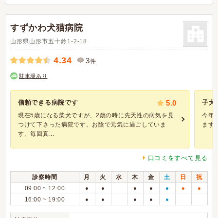
すずかわ犬猫病院
山形県山形市五十鈴1-2-18
4.34
3
件
駐車場あり
信頼できる病院です
5.0
子犬
現在5歳になる柴犬ですが、2歳の時に先天性の病気を見
今年
つけて下さった病院です。お陰で元気に過ごしていま
ます
す。毎回真...
口コミをすべて見る
診察時間
月
火
水
木
金
土
日
祝
09:00 ~ 12:00
●
●
●
●
●
●
●
16:00 ~ 19:00
●
●
●
●
●