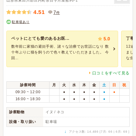
山形県東田川郡庄内町余目字月屋敷96-1
4.51
7
件
駐車場あり
ペットにとても愛のあるお医...
5.0
丁寧
数年前に家猫の避妊手術、諸々な治療でお世話になり 数
12
十年ぶりに猫を飼うので色々教えていただきました。 今
まし
回...
な虫..
口コミをすべて見る
診察時間
月
火
水
木
金
土
日
祝
09:30 ~ 12:00
●
●
●
●
●
●
16:00 ~ 18:30
●
●
●
●
●
診察動物
イヌ / ネコ
設備・取り扱い
駐車場
↓
アクセス数: 14,486 [7月: 66 | 6月: 69 ]