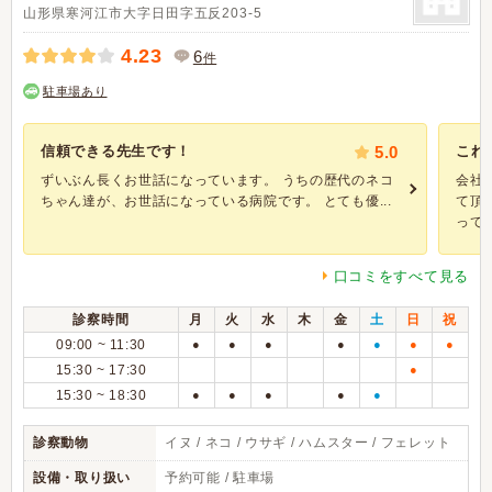
山形県寒河江市大字日田字五反203-5
4.23
6
件
駐車場あり
信頼できる先生です！
5.0
これ
ずいぶん長くお世話になっています。 うちの歴代のネコ
会社
ちゃん達が、お世話になっている病院です。 とても優...
て頂
って予
口コミをすべて見る
診察時間
月
火
水
木
金
土
日
祝
09:00 ~ 11:30
●
●
●
●
●
●
●
15:30 ~ 17:30
●
15:30 ~ 18:30
●
●
●
●
●
診察動物
イヌ / ネコ / ウサギ / ハムスター / フェレット
設備・取り扱い
予約可能 / 駐車場