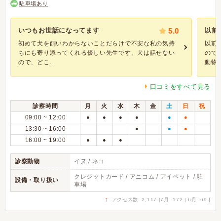
駐車場あり
いつもお世話になってます
5.0
以前
初めて犬を飼いわからないことだらけで不安な私の気持
以前
ちにも寄り添ってくれる優しい先生です。犬は話せない
ので
ので、どこ...
動物病
口コミをすべて見る
診察時間
月
火
水
木
金
土
日
祝
09:00 ~ 12:00
●
●
●
●
●
●
13:30 ~ 16:00
●
●
●
16:00 ~ 19:00
●
●
●
診察動物
イヌ / ネコ
クレジットカード / アニコム / アイペット / 駐
設備・取り扱い
車場
↑
アクセス数: 2,117 [7月: 172 | 6月: 69 ]