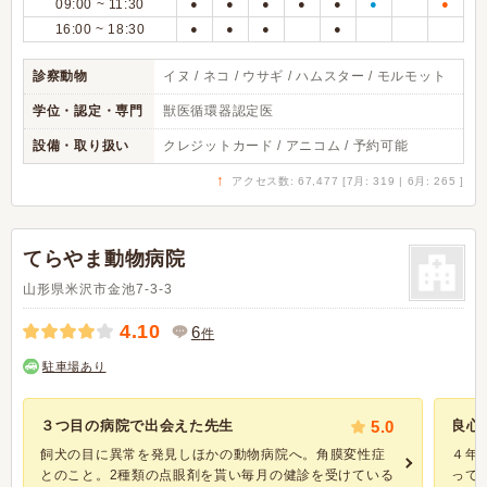
09:00 ~ 11:30
●
●
●
●
●
●
●
16:00 ~ 18:30
●
●
●
●
診察動物
イヌ / ネコ / ウサギ / ハムスター / モルモット
学位・認定・専門
獣医循環器認定医
設備・取り扱い
クレジットカード / アニコム / 予約可能
↑
アクセス数: 67,477 [7月: 319 | 6月: 265 ]
てらやま動物病院
山形県米沢市金池7-3-3
4.10
6
件
駐車場あり
３つ目の病院で出会えた先生
5.0
良心
飼犬の目に異常を発見しほかの動物病院へ。角膜変性症
４年
とのこと。2種類の点眼剤を貰い毎月の健診を受けている
って