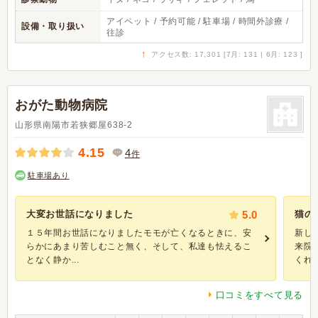
アイペット / 予約可能 / 駐車場 / 時間外診療 /
設備・取り扱い
往診
↑
アクセス数: 17,301 [7月: 131 | 6月: 123 ]
おがた動物病院
山形県南陽市若狭郷屋638-2
4.15
4
件
駐車場あり
大変お世話になりました
5.0
猫の
１５年間お世話になりましたモモが亡くなるときに、安
新し
らかにあまり苦しむこと無く、そして、私達も怯えるこ
来院
となく静か...
くれる.
口コミをすべて見る