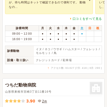
が、待ち時間はネットで確認できるので便利です。 動物
いて
なの...
し、食
口コミをすべて見る
診察時間
月
火
水
木
金
土
日
祝
09:00 ~ 12:00
●
●
●
●
●
●
16:00 ~ 19:00
●
●
●
●
●
イヌ / ネコ / ウサギ / ハムスター / フェレット /
診察動物
モルモット / 鳥
設備・取り扱い
クレジットカード / 駐車場
↑
アクセス数: 63,627 [7月: 418 | 6月: 290 ]
つちだ動物病院
山形県東根市宮崎3丁目11番16号
3.90
2
件