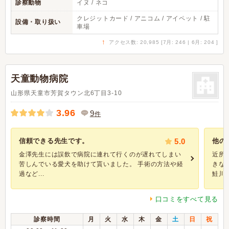
診察動物
イヌ / ネコ
クレジットカード / アニコム / アイペット / 駐
設備・取り扱い
車場
↑
アクセス数: 20,985 [7月: 246 | 6月: 204 ]
天童動物病院
山形県天童市芳賀タウン北6丁目3-10
3.96
9
件
信頼できる先生です。
5.0
他の
金澤先生には誤飲で病院に連れて行くのが遅れてしまい
近所
苦しんでいる愛犬を助けて貰いました。 手術の方法や経
きな
過など...
鮭川の
口コミをすべて見る
診察時間
月
火
水
木
金
土
日
祝