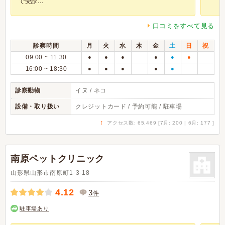
で受診...
口コミをすべて見る
診察時間
月
火
水
木
金
土
日
祝
09:00 ~ 11:30
●
●
●
●
●
●
16:00 ~ 18:30
●
●
●
●
●
診察動物
イヌ / ネコ
設備・取り扱い
クレジットカード / 予約可能 / 駐車場
↑
アクセス数: 65,469 [7月: 200 | 6月: 177 ]
南原ペットクリニック
山形県山形市南原町1-3-18
4.12
3
件
駐車場あり