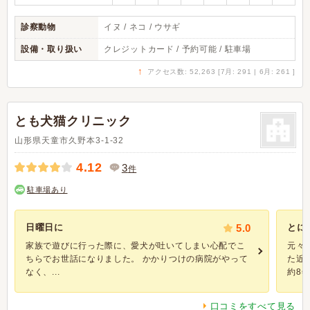
診察動物
イヌ / ネコ / ウサギ
設備・取り扱い
クレジットカード / 予約可能 / 駐車場
↑
アクセス数: 52,263 [7月: 291 | 6月: 261 ]
とも犬猫クリニック
山形県天童市久野本3-1-32
4.12
3
件
駐車場あり
日曜日に
5.0
とに
家族で遊びに行った際に、愛犬が吐いてしまい心配でこ
元々
ちらでお世話になりました。 かかりつけの病院がやって
た近
なく、...
約8年
口コミをすべて見る