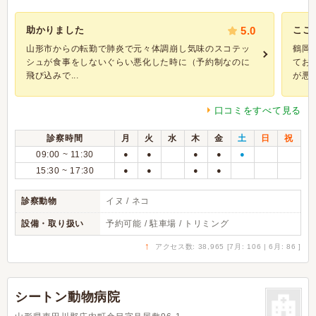
助かりました
5.0
ここ
山形市からの転勤で肺炎で元々体調崩し気味のスコテッ
鶴岡
シュが食事をしないぐらい悪化した時に（予約制なのに
てお
飛び込みで...
が悪く.
口コミをすべて見る
診察時間
月
火
水
木
金
土
日
祝
09:00 ~ 11:30
●
●
●
●
●
15:30 ~ 17:30
●
●
●
●
診察動物
イヌ / ネコ
設備・取り扱い
予約可能 / 駐車場 / トリミング
↑
アクセス数: 38,965 [7月: 106 | 6月: 86 ]
シートン動物病院