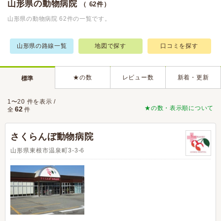
山形県の動物病院
（ 62件）
山形県の動物病院 62件の一覧です。
山形県の路線一覧
地図で探す
口コミを探す
★の数
レビュー数
新着・更新
標準
1〜20 件を表示 /
★の数・表示順について
62
全
件
さくらんぼ動物病院
山形県東根市温泉町3-3-6