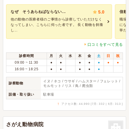
なぜ そうあらねばならない...
5.0
信頼
他の動物の医療者様のご事情から診察していただけなく
職場
なってしまい、こちらに伺った者です。 長く動物を飼養
にな
し...
寧だし.
口コミをすべて見る
診察時間
月
火
水
木
金
土
日
祝
09:00 ~ 11:30
●
●
●
●
●
●
●
16:00 ~ 18:25
●
●
●
●
●
イヌ / ネコ / ウサギ / ハムスター / フェレット /
診察動物
モルモット / リス / 鳥 / 爬虫類
設備・取り扱い
駐車場
↑
アクセス数: 44,990 [7月: 332 | 6月: 313 ]
さがえ動物病院