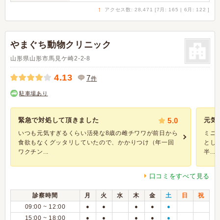
↑
アクセス数: 28,471 [7月: 165 | 6月: 122 ]
やまぐち動物クリニック
山形県山形市馬見ケ崎2-2-8
4.13
7
件
駐車場あり
緊急で対処して頂きました
5.0
元気
いつも元気すぎるくらい活発な8歳の雌チワワが前日から
ミニ
食欲もなくグッタリしていたので、かかりつけ（年一回
とし
ワクチン...
半...
口コミをすべて見る
診察時間
月
火
水
木
金
土
日
祝
09:00 ~ 12:00
●
●
●
●
●
15:00 ~ 18:00
●
●
●
●
●