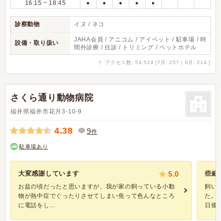
16:15 ~ 18:45
●
●
●
●
●
診察動物
イヌ / ネコ
JAHA会員 / アニコム / アイペット / 駐車場 / 時
設備・取り扱い
間外診療 / 往診 / トリミング / ペットホテル
↑
アクセス数: 54,524 [7月: 257 | 6月: 214 ]
さくら通り動物病院
福井県福井市花月3-10-9
4.38
9
件
駐車場あり
大変感謝しています
5.0
些細
お盆の頃だったと思いますが、我が家の飼っている小動
飼い
物が熱中症でぐったりさせてしまい焦って色んなところ
た。
に電話をし...
日後に