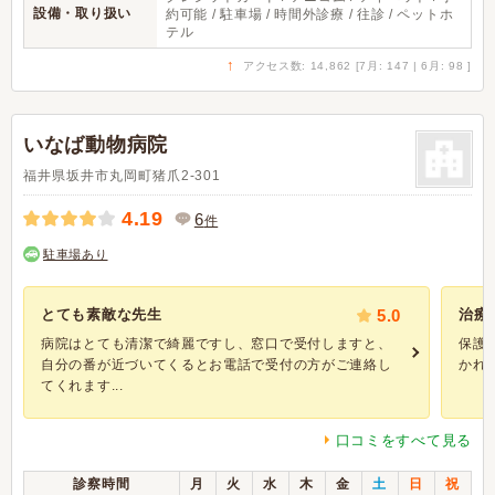
設備・取り扱い
約可能 / 駐車場 / 時間外診療 / 往診 / ペットホ
テル
↑
アクセス数: 14,862 [7月: 147 | 6月: 98 ]
いなば動物病院
福井県坂井市丸岡町猪爪2-301
4.19
6
件
駐車場あり
とても素敵な先生
5.0
治療
病院はとても清潔で綺麗ですし、窓口で受付しますと、
保護
自分の番が近づいてくるとお電話で受付の方がご連絡し
かれ
てくれます...
口コミをすべて見る
診察時間
月
火
水
木
金
土
日
祝