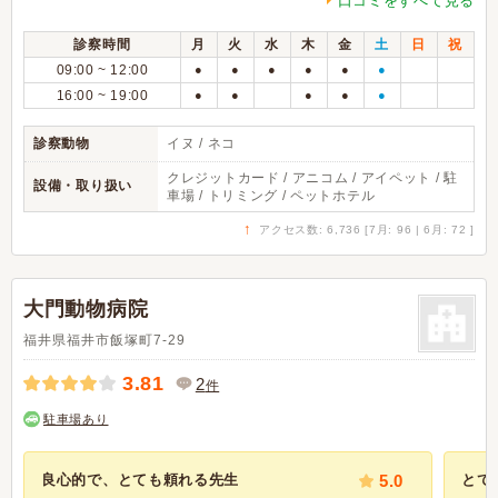
口コミをすべて見る
診察時間
月
火
水
木
金
土
日
祝
09:00 ~ 12:00
●
●
●
●
●
●
16:00 ~ 19:00
●
●
●
●
●
診察動物
イヌ / ネコ
クレジットカード / アニコム / アイペット / 駐
設備・取り扱い
車場 / トリミング / ペットホテル
↑
アクセス数: 6,736 [7月: 96 | 6月: 72 ]
大門動物病院
福井県福井市飯塚町7-29
3.81
2
件
駐車場あり
良心的で、とても頼れる先生
5.0
とて