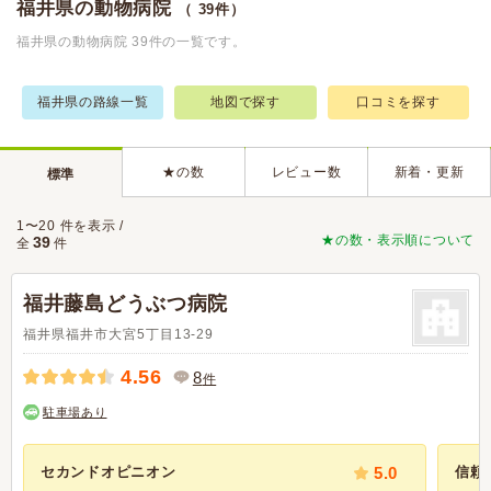
福井県の動物病院
（ 39件）
福井県の動物病院 39件の一覧です。
福井県の路線一覧
地図で探す
口コミを探す
★の数
レビュー数
新着・更新
標準
1〜20 件を表示 /
★の数・表示順について
39
全
件
福井藤島どうぶつ病院
福井県福井市大宮5丁目13-29
4.56
8
件
駐車場あり
セカンドオピニオン
5.0
信頼