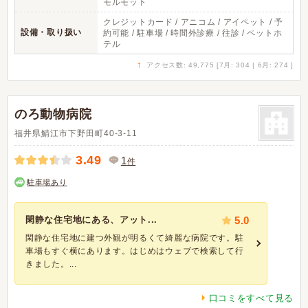
モルモット
クレジットカード / アニコム / アイペット / 予
設備・取り扱い
約可能 / 駐車場 / 時間外診療 / 往診 / ペットホ
テル
↑
アクセス数: 49,775 [7月: 304 | 6月: 274 ]
のろ動物病院
福井県鯖江市下野田町40-3-11
3.49
1
件
駐車場あり
閑静な住宅地にある、アット...
5.0
閑静な住宅地に建つ外観が明るくて綺麗な病院です。駐
車場もすぐ横にあります。はじめはウェブで検索して行
きました。...
口コミをすべて見る