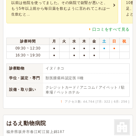
以前は他院を使ってました。その病院で副腎が悪いと、
10
もう5年以上前から毎日薬を飲むように言われてこれは一
足、
生飲むと...
よどえ
口コミをすべて見る
診察時間
月
火
水
木
金
土
日
祝
09:30 ~ 12:30
●
●
●
●
●
●
16:30 ~ 19:30
●
●
●
●
診察動物
イヌ / ネコ
学位・認定・専門
獣医腫瘍科認定医 II種
クレジットカード / アニコム / アイペット / 駐
設備・取り扱い
車場 / ペットホテル
↑
アクセス数: 44,764 [7月: 322 | 6月: 256 ]
はるえ動物病院
福井県坂井市春江町江留上錦187