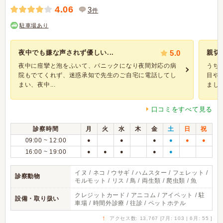
4.06
3
件
駐車場あり
夜中でも嫌な声されず優しい...
5.0
親切
夜中に痙攣と泡をふいて、パニックになり夜間対応の病
うち
院もでてくれず、迷惑承知で先生のご自宅に電話してし
目や
まい、夜中...
ました。
口コミをすべて見る
診察時間
月
火
水
木
金
土
日
祝
09:00 ~ 12:00
●
●
●
●
●
●
16:00 ~ 19:00
●
●
●
●
●
イヌ / ネコ / ウサギ / ハムスター / フェレット /
診察動物
モルモット / リス / 鳥 / 両生類 / 爬虫類 / 魚
クレジットカード / アニコム / アイペット / 駐
設備・取り扱い
車場 / 時間外診療 / 往診 / ペットホテル
↑
アクセス数: 13,767 [7月: 103 | 6月: 55 ]