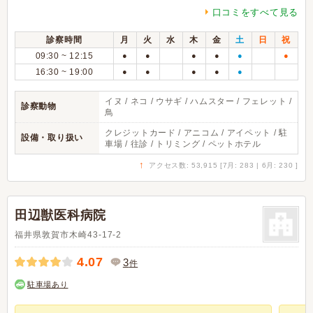
口コミをすべて見る
診察時間
月
火
水
木
金
土
日
祝
09:30 ~ 12:15
●
●
●
●
●
●
16:30 ~ 19:00
●
●
●
●
●
イヌ / ネコ / ウサギ / ハムスター / フェレット /
診察動物
鳥
クレジットカード / アニコム / アイペット / 駐
設備・取り扱い
車場 / 往診 / トリミング / ペットホテル
↑
アクセス数: 53,915 [7月: 283 | 6月: 230 ]
田辺獣医科病院
福井県敦賀市木崎43-17-2
4.07
3
件
駐車場あり