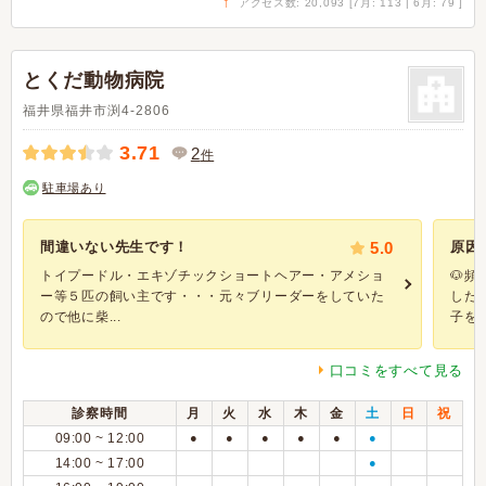
↑
アクセス数: 20,093 [7月: 113 | 6月: 79 ]
とくだ動物病院
福井県福井市渕4-2806
3.71
2
件
駐車場あり
間違いない先生です！
5.0
原因
トイプードル・エキゾチックショートヘアー・アメショ
🐶
ー等５匹の飼い主です・・・元々ブリーダーをしていた
した
ので他に柴...
子を見
口コミをすべて見る
診察時間
月
火
水
木
金
土
日
祝
09:00 ~ 12:00
●
●
●
●
●
●
14:00 ~ 17:00
●