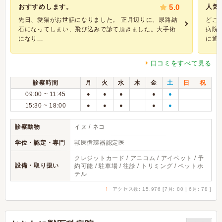
おすすめします。
5.0
人気
先日、愛猫がお世話になりました。 正月辺りに、尿路結
どこ
石になってしまい、飛び込みで診て頂きました。大手術
病院
になり...
に通っ
口コミをすべて見る
診察時間
月
火
水
木
金
土
日
祝
09:00 ~ 11:45
●
●
●
●
●
15:30 ~ 18:00
●
●
●
●
●
診察動物
イヌ / ネコ
学位・認定・専門
獣医循環器認定医
クレジットカード / アニコム / アイペット / 予
設備・取り扱い
約可能 / 駐車場 / 往診 / トリミング / ペットホ
テル
↑
アクセス数: 15,976 [7月: 80 | 6月: 78 ]