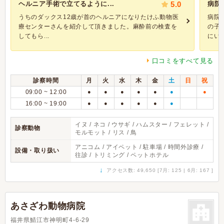
ヘルニア手術で立てるように...
5.0
病院
うちのダックス12歳が首のヘルニアになりたけふ動物医
病院
療センターさんを紹介して頂きました。麻酔前の検査を
の子
してもら...
にいっ
口コミをすべて見る
診察時間
月
火
水
木
金
土
日
祝
09:00 ~ 12:00
●
●
●
●
●
●
●
16:00 ~ 19:00
●
●
●
●
●
●
イヌ / ネコ / ウサギ / ハムスター / フェレット /
診察動物
モルモット / リス / 鳥
アニコム / アイペット / 駐車場 / 時間外診療 /
設備・取り扱い
往診 / トリミング / ペットホテル
↓
アクセス数: 49,650 [7月: 125 | 6月: 167 ]
あさざわ動物病院
福井県鯖江市神明町4-6-29