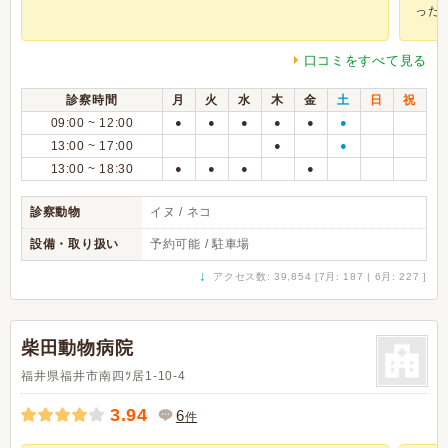
った..
口コミをすべて見る
診察時間
月
火
水
木
金
土
日
祝
09:00 ~ 12:00
●
●
●
●
●
●
13:00 ~ 17:00
●
●
13:00 ~ 18:30
●
●
●
●
診察動物
イヌ / ネコ
設備・取り扱い
予約可能 / 駐車場
↓
アクセス数: 39,854 [7月: 187 | 6月: 227 ]
柴田動物病院
福井県福井市南四ﾂ居1-10-4
3.94
6
件