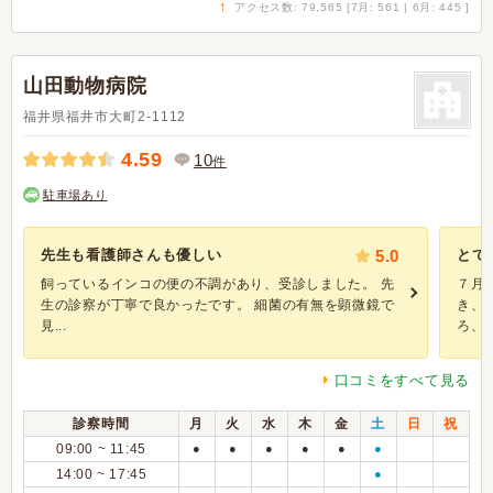
↑
アクセス数: 79,565 [7月: 561 | 6月: 445 ]
山田動物病院
福井県福井市大町2-1112
4.59
10
件
駐車場あり
先生も看護師さんも優しい
5.0
とて
飼っているインコの便の不調があり、受診しました。 先
７月
生の診察が丁寧で良かったです。 細菌の有無を顕微鏡で
き、
見...
ろ、折
口コミをすべて見る
診察時間
月
火
水
木
金
土
日
祝
09:00 ~ 11:45
●
●
●
●
●
●
14:00 ~ 17:45
●