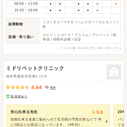
09:00 ~ 12:00
●
●
●
●
●
●
16:30 ~ 19:00
●
●
●
●
●
イヌ / ネコ / ウサギ / ハムスター / モルモット /
診察動物
鳥
クレジットカード / アニコム / アイペット / 駐
設備・取り扱い
車場 / 時間外診療 / 往診
↑
アクセス数: 30,401 [7月: 228 | 6月: 173 ]
ミドリペットクリニック
福井県越前市高瀬1-13-9
4.44
4
件
駐車場あり
安心出来る先生
5.0
20
信頼出来る友達に勧められて狂犬病の予防注射などで 年
パソ
に2回ほどお世話になっています。 (4年目) ...
りま