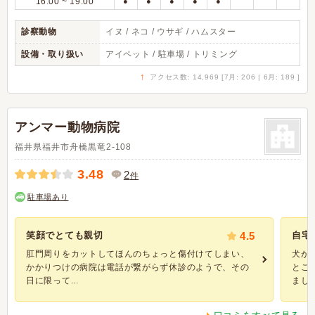
16:00 ~ 19:00
●
●
●
●
●
診察動物
イヌ / ネコ / ウサギ / ハムスター
設備・取り扱い
アイペット / 駐車場 / トリミング
↑
アクセス数: 14,969 [7月: 206 | 6月: 189 ]
アンマー動物病院
福井県福井市舟橋黒竜2-108
3.48
2
件
駐車場あり
笑顔でとても親切
4.5
自宅
肛門周りをカットしてほんのちょっと傷付けてしまい、
犬が
かかりつけの病院は電話が繋がらず休診のようで、その
とこ
日に限って...
ました