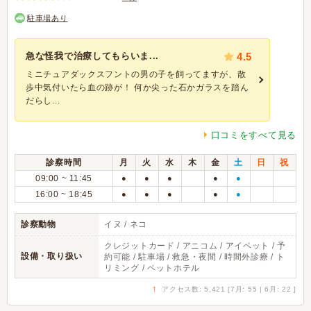
駐車場あり
急な怪我で治療してもらいま...
4.5
ミニチュアダックスフントの男の子を飼ってますが、散
歩中気付いたら血の跡が！ 何か尖った石かガラスを踏ん
だらし...
口コミをすべて見る
診察時間
月
火
水
木
金
土
日
祝
09:00 ~ 11:45
●
●
●
●
●
16:00 ~ 18:45
●
●
●
●
●
診察動物
イヌ / ネコ
クレジットカード / アニコム / アイペット / 予
設備・取り扱い
約可能 / 駐車場 / 救急・夜間 / 時間外診療 / ト
リミング / ペットホテル
↑
アクセス数: 5,421 [7月: 55 | 6月: 22 ]