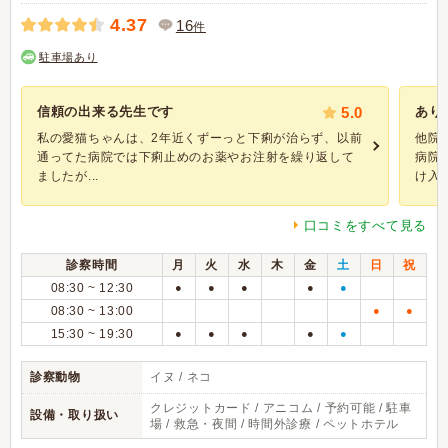
4.37
16
件
駐車場あり
信頼の出来る先生です
5.0
あり
私の愛猫ちゃんは、2年近くずーっと下痢が治らず、以前
他院
通ってた病院では下痢止めのお薬やお注射を繰り返して
病院
ましたが...
け入れ
口コミをすべて見る
診察時間
月
火
水
木
金
土
日
祝
08:30 ~ 12:30
●
●
●
●
●
08:30 ~ 13:00
●
●
15:30 ~ 19:30
●
●
●
●
●
診察動物
イヌ / ネコ
クレジットカード / アニコム / 予約可能 / 駐車
設備・取り扱い
場 / 救急・夜間 / 時間外診療 / ペットホテル