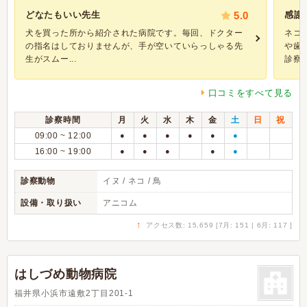
どなたもいい先生
5.0
感謝
犬を買った所から紹介された病院です。毎回、ドクター
ネコ
の指名はしておりませんが、手が空いていらっしゃる先
や歯
生がスムー...
診察を
口コミをすべて見る
診察時間
月
火
水
木
金
土
日
祝
09:00 ~ 12:00
●
●
●
●
●
●
16:00 ~ 19:00
●
●
●
●
●
診察動物
イヌ / ネコ / 鳥
設備・取り扱い
アニコム
↑
アクセス数: 15,659 [7月: 151 | 6月: 117 ]
はしづめ動物病院
福井県小浜市遠敷2丁目201-1