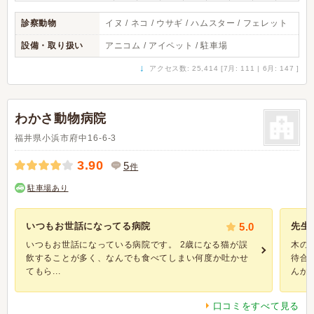
診察動物
イヌ / ネコ / ウサギ / ハムスター / フェレット
設備・取り扱い
アニコム / アイペット / 駐車場
↓
アクセス数: 25,414 [7月: 111 | 6月: 147 ]
わかさ動物病院
福井県小浜市府中16-6-3
3.90
5
件
駐車場あり
いつもお世話になってる病院
5.0
先生
いつもお世話になっている病院です。 2歳になる猫が誤
木の
飲することが多く、なんでも食べてしまい何度か吐かせ
待合
てもら...
んかは.
口コミをすべて見る