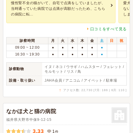
慢性腎不全の猫がいて、自宅で点滴をしていましたが、
愛犬
当時通っていた病院では点滴が高額だったため、こちら
ない
の病院に転...
しまし
口コミをすべて見る
診察時間
月
火
水
木
金
土
日
祝
09:00 ~ 12:00
●
●
●
●
●
●
16:30 ~ 19:30
●
●
●
●
●
●
イヌ / ネコ / ウサギ / ハムスター / フェレット /
診察動物
モルモット / リス / 鳥
設備・取り扱い
JAHA会員 / アニコム / アイペット / 駐車場
↑
アクセス数: 22,730 [7月: 186 | 6月: 110 ]
なかほ犬と猫の病院
福井県大野市中保9-12-15
3.33
1
件