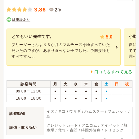
3.86
2
件
駐車場あり
とてもいい先生です。
5.0
小動
ブリーダーさんより３か月のマルチーズをゆずっていた
夏に
だいたのですが、あまり食べない子でした。予防接種も
でて
すべてすん...
調べ..
口コミをすべて見る
診察時間
月
火
水
木
金
土
日
祝
09:00 ~ 12:00
●
●
●
●
●
●
16:00 ~ 18:00
●
●
●
●
●
●
イヌ / ネコ / ウサギ / ハムスター / フェレット /
診察動物
鳥
クレジットカード / アニコム / アイペット / 駐
設備・取り扱い
車場 / 救急・夜間 / 時間外診療 / トリミング