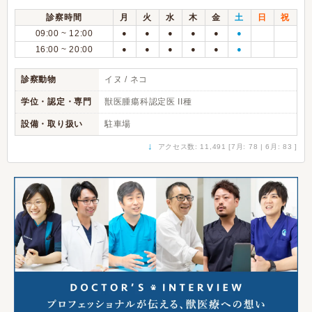
診察時間
月
火
水
木
金
土
日
祝
09:00 ~ 12:00
●
●
●
●
●
●
16:00 ~ 20:00
●
●
●
●
●
●
診察動物
イヌ / ネコ
学位・認定・専門
獣医腫瘍科認定医 II種
設備・取り扱い
駐車場
↓
アクセス数: 11,491 [7月: 78 | 6月: 83 ]