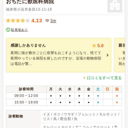
おちたに獣医科病院
福井県小浜市多田13-11-18
4.13
3
件
駐車場あり
感謝しかありません
5.0
親切
夜間に猫が数分ごとに痙攣をおこすようになり、慌てて
電話
夜間やっている病院を探したのですが、近場の動物病院
いき
は電話が繋...
我が家.
口コミをすべて見る
診察時間
月
火
水
木
金
土
日
祝
09:00 ~ 12:00
●
●
●
●
●
●
●
15:00 ~ 19:00
●
●
●
●
●
●
●
イヌ / ネコ / ウサギ / フェレット / モルモット /
診察動物
リス / 鳥 / 爬虫類 / 魚
クレジットカード / アニコム / アイペット / 予