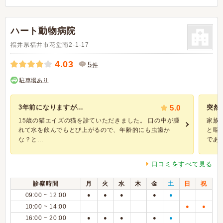
ハート動物病院
福井県福井市花堂南2-1-17
4.03
5
件
駐車場あり
3年前になりますが…
5.0
突然
15歳の猫エイズの猫を診ていただきました。 口の中が腫
家族
れて水を飲んでもとび上がるので、年齢的にも虫歯か
と嘔
な？と...
であっ.
口コミをすべて見る
診察時間
月
火
水
木
金
土
日
祝
09:00 ~ 12:00
●
●
●
●
●
10:00 ~ 14:00
●
●
16:00 ~ 20:00
●
●
●
●
●