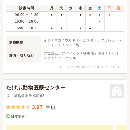
診察時間
月
火
水
木
金
土
日
祝
09:00 ~ 11:30
●
●
●
●
●
●
16:00 ~ 18:00
●
16:00 ~ 18:30
●
●
●
●
イヌ / ネコ / ウサギ / ハムスター / フェレット /
診察動物
モルモット / リス / 鳥
アニコム / アイペット / 駐車場 / 往診 / トリミ
設備・取り扱い
ング / ペットホテル
↑
アクセス数: 15,371 [7月: 105 | 6月: 49 ]
たけふ動物医療センター
福井県越前市千福町63
3.97
8
件
駐車場あり