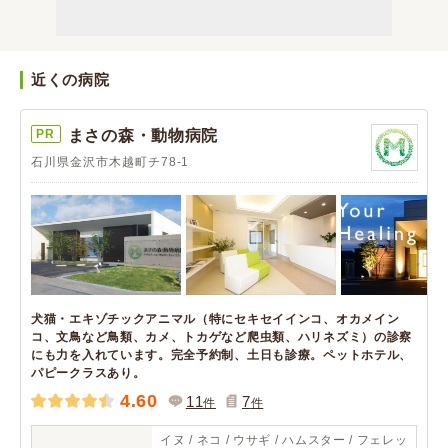
近くの病院
PR
まさの森・動物病院
石川県金沢市木越町チ78-1
犬猫・エキゾチックアニマル（特にセキセイインコ、オカメイン
コ、文鳥など鳥類、カメ、トカゲなど爬虫類、ハリネズミ）の診察
にも力を入れています。完全予約制、土日も診療。ペットホテル、
パピークラスあり。
4.60
11
7
件
件
イヌ / ネコ / ウサギ / ハムスター / フェレッ