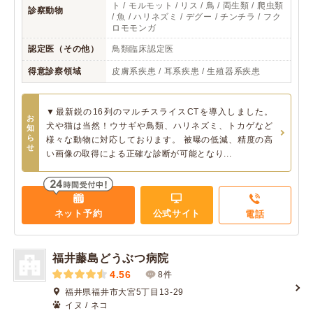
ト / モルモット / リス / 鳥 / 両生類 / 爬虫類
診察動物
/ 魚 / ハリネズミ / デグー / チンチラ / フク
ロモモンガ
認定医（その他）
鳥類臨床認定医
得意診察領域
皮膚系疾患 / 耳系疾患 / 生殖器系疾患
▼最新鋭の16列のマルチスライスCTを導入しました。
お
犬や猫は当然！ウサギや鳥類、ハリネズミ、トカゲなど
知
ら
様々な動物に対応しております。 被曝の低減、精度の高
せ
い画像の取得による正確な診断が可能となり...
ネット予約
公式サイト
電話
福井藤島どうぶつ病院
4.56
8件
福井県福井市大宮5丁目13-29
イヌ / ネコ