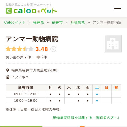
動物病院口コミ検索 カルーペット
Calooペット
福井県
福井市
舟橋黒竜
アンマー動物病院
アンマー動物病院
3.48
？
動物病院検索
2
飼い主の声
2
件：
件
福井県福井市舟橋黒竜2-108
口コミ検索
イヌ / ネコ
診察時間
月
火
水
木
金
土
日
祝
Calooペットとは？
09:00 ~ 12:00
●
●
●
●
●
●
16:00 ~ 19:00
●
●
●
●
●
口コミ投稿
※休診：日曜・祝日と水曜の午後
動物病院情報を編集する（関係者の方へ）