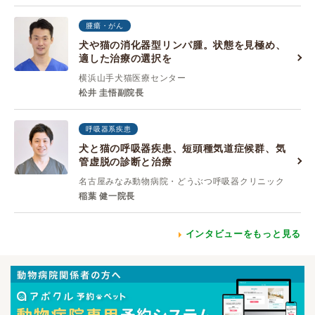
腫瘍・がん
犬や猫の消化器型リンパ腫。状態を見極め、
適した治療の選択を
横浜山手犬猫医療センター
松井 圭悟副院長
呼吸器系疾患
犬と猫の呼吸器疾患、短頭種気道症候群、気
管虚脱の診断と治療
名古屋みなみ動物病院・どうぶつ呼吸器クリニック
稲葉 健一院長
インタビューをもっと見る