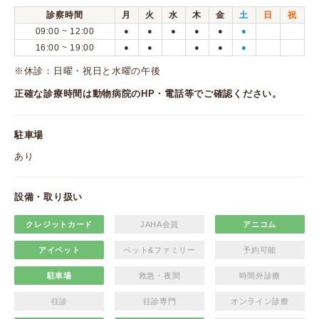
診察時間
月
火
水
木
金
土
日
祝
09:00 ~ 12:00
●
●
●
●
●
●
16:00 ~ 19:00
●
●
●
●
●
※休診：日曜・祝日と水曜の午後
正確な診療時間は動物病院のHP・電話等でご確認ください。
駐車場
あり
設備・取り扱い
クレジットカード
JAHA会員
アニコム
アイペット
ペット&ファミリー
予約可能
駐車場
救急・夜間
時間外診療
往診
往診専門
オンライン診療