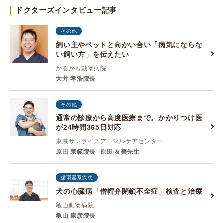
ドクターズインタビュー記事
その他
飼い主やペットと向かい合い「病気にならな
い飼い方」を伝えたい
かるがも動物病院
大井 孝浩院長
その他
通常の診療から高度医療まで。かかりつけ医
が24時間365日対応
東京サンライズアニマルケアセンター
原田 宗範院長
原田 友美先生
循環器系疾患
犬の心臓病「僧帽弁閉鎖不全症」検査と治療
亀山動物病院
亀山 康彦院長