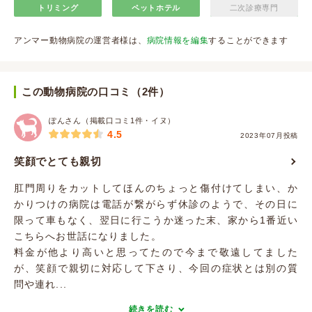
トリミング
ペットホテル
二次診療専門
アンマー動物病院の運営者様は、
病院情報を編集
することができます
この動物病院の口コミ（2件）
ぽんさん（掲載口コミ1件・イヌ）
4.5
2023年07月投稿
笑顔でとても親切
肛門周りをカットしてほんのちょっと傷付けてしまい、か
かりつけの病院は電話が繋がらず休診のようで、その日に
限って車もなく、翌日に行こうか迷った末、家から1番近い
こちらへお世話になりました。
料金が他より高いと思ってたので今まで敬遠してました
が、笑顔で親切に対応して下さり、今回の症状とは別の質
問や連れ...
続きを読む