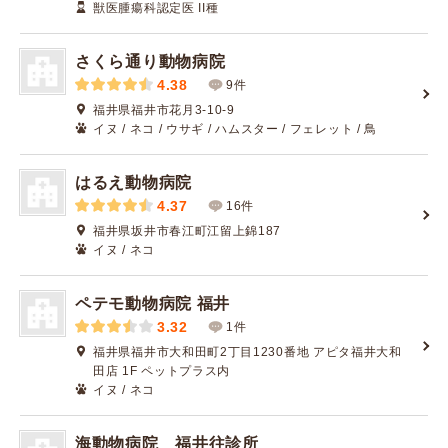
獣医腫瘍科認定医 II種
さくら通り動物病院
4.38
9件
福井県福井市花月3-10-9
イヌ / ネコ / ウサギ / ハムスター / フェレット / 鳥
はるえ動物病院
4.37
16件
福井県坂井市春江町江留上錦187
イヌ / ネコ
ペテモ動物病院 福井
3.32
1件
福井県福井市大和田町2丁目1230番地 アピタ福井大和
田店 1F ペットプラス内
イヌ / ネコ
海動物病院 福井往診所