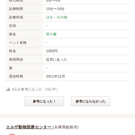
待ち時間
3分〜5分
診療時間
15分〜30分
診療領域
けが・その他
症状
-
病名
切り傷
ペット保険
-
料金
1000円
来院理由
近所にあった
薬
-
受診時期
2012年12月
4
人が参考になった （
4
人中）
参考になった！
参考にならなかった
エルザ動物医療センター
(兵庫県姫路市)