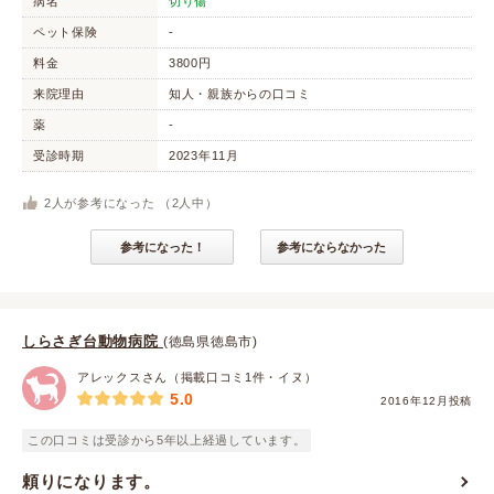
病名
切り傷
ペット保険
-
料金
3800円
来院理由
知人・親族からの口コミ
薬
-
受診時期
2023年11月
2
人が参考になった （
2
人中）
参考になった！
参考にならなかった
しらさぎ台動物病院
(徳島県徳島市)
アレックスさん（掲載口コミ1件・イヌ）
5.0
2016年12月投稿
この口コミは受診から5年以上経過しています。
頼りになります。