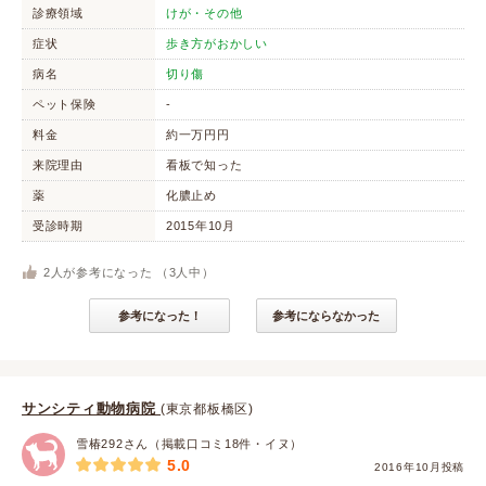
診療領域
けが・その他
症状
歩き方がおかしい
病名
切り傷
ペット保険
-
料金
約一万円円
来院理由
看板で知った
薬
化膿止め
受診時期
2015年10月
2
人が参考になった （
3
人中）
参考になった！
参考にならなかった
サンシティ動物病院
(東京都板橋区)
雪椿292さん（掲載口コミ18件・イヌ）
5.0
2016年10月投稿