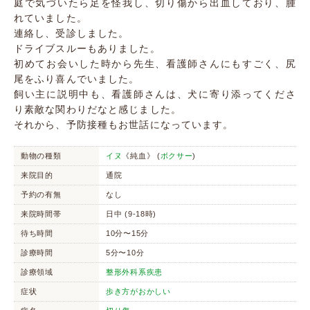
庭で気づいたら足を怪我し、切り傷から出血しており、腫
れていました。
連絡し、受診しました。
ドライブスルーもありました。
初めてお会いした時から先生、看護師さんにもすごく、尻
尾をふり喜んでいました。
飼い主に説明中も、看護師さんは、犬に寄り添ってくださ
り素敵な関わりだなと感じました。
それから、予防接種もお世話になっています。
動物の種類
イヌ
《純血》 (
ボクサー
)
来院目的
通院
予約の有無
なし
来院時間帯
日中 (9-18時)
待ち時間
10分〜15分
診療時間
5分〜10分
診療領域
整形外科系疾患
症状
歩き方がおかしい