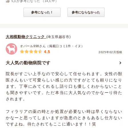
5
人が参考になった （
14
人中）
参考になった！
参考にならなかった
大相模動物クリニック
(埼玉県越谷市)
オパール998さん（掲載口コミ1件・イヌ）
4.5
2025年02月投稿
大人気の動物病院です
院長がすごい上手なので安心して任せられます。女性の獣
医さんもいて可愛らしい感じの方ですがとても頼りになり
ます。丁寧にみてくれるし語り口も優しくわからないこと
も聞きやすいです。ただ本当に大人気なのでかなーり待た
されます。
フィラリアの薬の時とか処置が必要ない時は早くならない
かなーと思ってしまいますが急患のときもあるし仕方ない
ですよね。待たされてもここに通います！！笑