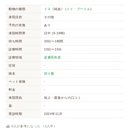
動物の種類
イヌ
《純血》 (
トイ・プードル
)
来院目的
その他
予約の有無
あり
来院時間帯
日中 (9-18時)
待ち時間
30分〜1時間
診療時間
10分〜15分
診療領域
皮膚系疾患
症状
-
病名
切り傷
ペット保険
-
料金
-
来院理由
知人・親族からの口コミ
薬
-
受診時期
2024年11月
0
人が参考になった （
1
人中）