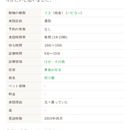
動物の種類
イヌ
《純血》 (
パピヨン
)
来院目的
通院
予約の有無
なし
来院時間帯
夜間 (18-22時)
待ち時間
10分〜15分
診療時間
5分〜10分
診療領域
けが・その他
症状
鼻血が出る
病名
切り傷
ペット保険
-
料金
-
来院理由
元々通っていた
薬
-
受診時期
2015年05月