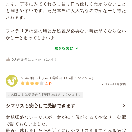
ます。丁寧にみてくれるし語り口も優しくわからないこと
も聞きやすいです。ただ本当に大人気なのでかなーり待た
されます。
フィラリアの薬の時とか処置が必要ない時は早くならない
かなーと思ってしまいま...
続きを読む
0
人が参考になった （
1
人中）
リスの飼い主さん（掲載口コミ3件・シマリス）
4.0
2019年11月投稿
この口コミは受診から5年以上経過しています。
シマリスも安心して受診できます
食欲旺盛なシマリスが、食が細く便がゆるくやなり、心配
で診てもらいました。
最近引越しをしたため近くにはシマリスを見てくれる病院