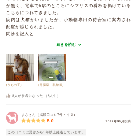
が無く、電車で5駅のところにシマリスの看板を掲げている
こちらにつれてきました。
院内は犬猫がいましたが、小動物専用の待合室に案内され
配慮が感じられました。
問診を記入と...
続きを読む
(うちの子)
(胃腸薬、乳酸菌)
8
人が参考になった （
8
人中）
まささん（掲載口コミ7件・イヌ）
5.0
2019年06月投稿
この口コミは受診から5年以上経過しています。