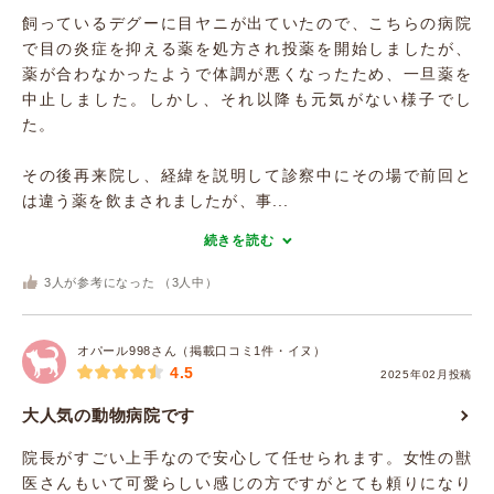
飼っているデグーに目ヤニが出ていたので、こちらの病院
で目の炎症を抑える薬を処方され投薬を開始しましたが、
薬が合わなかったようで体調が悪くなったため、一旦薬を
中止しました。しかし、それ以降も元気がない様子でし
た。
その後再来院し、経緯を説明して診察中にその場で前回と
は違う薬を飲まされましたが、事...
続きを読む
3
人が参考になった （
3
人中）
オパール998さん（掲載口コミ1件・イヌ）
4.5
2025年02月投稿
大人気の動物病院です
院長がすごい上手なので安心して任せられます。女性の獣
医さんもいて可愛らしい感じの方ですがとても頼りになり