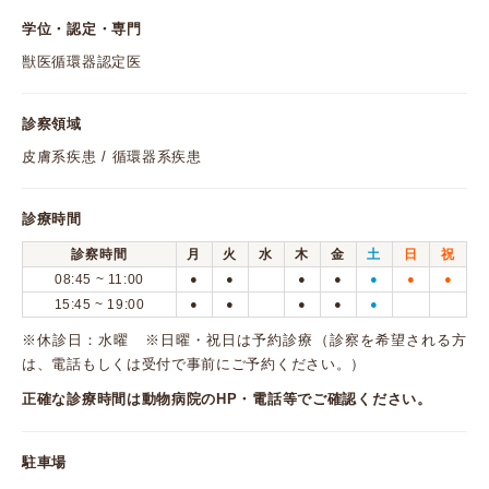
学位・認定・専門
獣医循環器認定医
診察領域
皮膚系疾患 / 循環器系疾患
診療時間
診察時間
月
火
水
木
金
土
日
祝
08:45 ~ 11:00
●
●
●
●
●
●
●
15:45 ~ 19:00
●
●
●
●
●
※休診日：水曜 ※日曜・祝日は予約診療（診察を希望される方
は、電話もしくは受付で事前にご予約ください。）
正確な診療時間は動物病院のHP・電話等でご確認ください。
駐車場