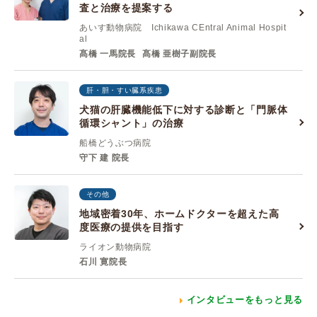
査と治療を提案する
あいす動物病院 Ichikawa CEntral Animal Hospit
al
髙橋 一馬院長
髙橋 亜樹子副院長
肝・胆・すい臓系疾患
犬猫の肝臓機能低下に対する診断と「門脈体
循環シャント」の治療
船橋どうぶつ病院
守下 建 院長
その他
地域密着30年、ホームドクターを超えた高
度医療の提供を目指す
ライオン動物病院
石川 寛院長
インタビューをもっと見る