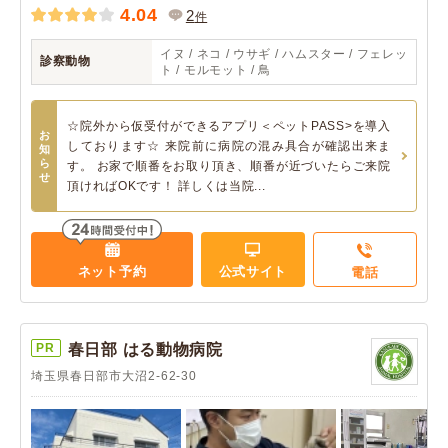
4.04
2
件
イヌ / ネコ / ウサギ / ハムスター / フェレッ
診察動物
ト / モルモット / 鳥
☆院外から仮受付ができるアプリ＜ペットPASS>を導入
お
しております☆ 来院前に病院の混み具合が確認出来ま
知
ら
す。 お家で順番をお取り頂き、順番が近づいたらご来院
せ
頂ければOKです！ 詳しくは当院...
ネット予約
公式サイト
電話
PR
春日部 はる動物病院
埼玉県春日部市大沼2-62-30