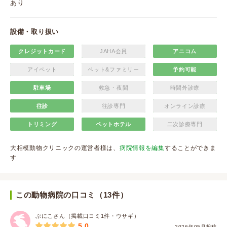
あり
設備・取り扱い
クレジットカード
JAHA会員
アニコム
アイペット
ペット&ファミリー
予約可能
駐車場
救急・夜間
時間外診療
往診
往診専門
オンライン診療
トリミング
ペットホテル
二次診療専門
大相模動物クリニックの運営者様は、
病院情報を編集
することができま
す
この動物病院の口コミ（13件）
ぷにこさん（掲載口コミ1件・ウサギ）
5.0
2026年05月投稿