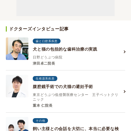
ドクターズインタビュー記事
歯と口腔系疾患
犬と猫の包括的な歯科治療の実践
日野どうぶつ病院
津田卓二院長
生殖器系疾患
腹腔鏡手術での犬猫の避妊手術
東京どうぶつ低侵襲医療センター 王子ペットクリ
ニック
重本 仁院長
その他
飼い主様との会話を大切に、本当に必要な検