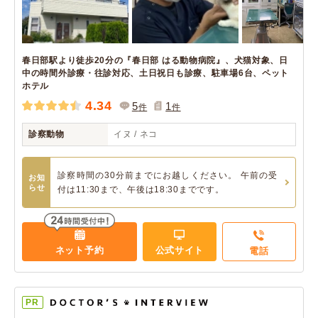
春日部駅より徒歩20分の『春日部 はる動物病院』、犬猫対象、日
中の時間外診療・往診対応、土日祝日も診療、駐車場6台、ペット
ホテル
4.34
5
1
件
件
診察動物
イヌ / ネコ
診察時間の30分前までにお越しください。 午前の受
お知
らせ
付は11:30まで、午後は18:30までです。
ネット予約
公式サイト
電話
PR