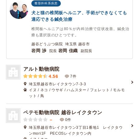
整形外科系疾患
犬と猫の椎間板ヘルニア、手術ができなくても
適応できる鍼灸治療
椎間板ヘルニアは80％が内科治療で症状改善。鍼灸治
療も選択肢のひとつです。
越谷どうぶつ病院 埼玉県 越谷市
岩岡 渉
岩岡 佳織
院長
副院長
アルト動物病院
4.56
7件
埼玉県越谷市レイクタウン7-3-3
イヌ / ネコ / ウサギ / ハムスター / フェレット / モルモ
ット / 鳥
ペテモ動物病院 越谷レイクタウン
－
0件
埼玉県越谷市レイクタウン3丁目1番地1 レイクタウ
ンmori1F PECOSレイクタウン内