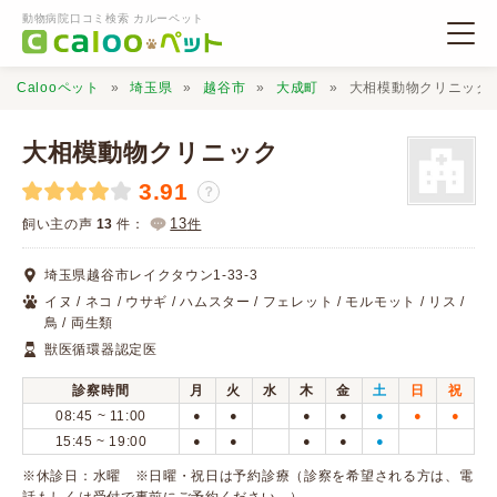
動物病院口コミ検索 カルーペット
Calooペット
埼玉県
越谷市
大成町
大相模動物クリニック
大相模動物クリニック
3.91
？
動物病院検索
13
飼い主の声
13
件：
件
埼玉県越谷市レイクタウン1-33-3
口コミ検索
イヌ / ネコ / ウサギ / ハムスター / フェレット / モルモット / リス /
鳥 / 両生類
獣医循環器認定医
Calooペットとは？
診察時間
月
火
水
木
金
土
日
祝
08:45 ~ 11:00
●
●
●
●
●
●
●
口コミ投稿
15:45 ~ 19:00
●
●
●
●
●
※休診日：水曜 ※日曜・祝日は予約診療（診察を希望される方は、電