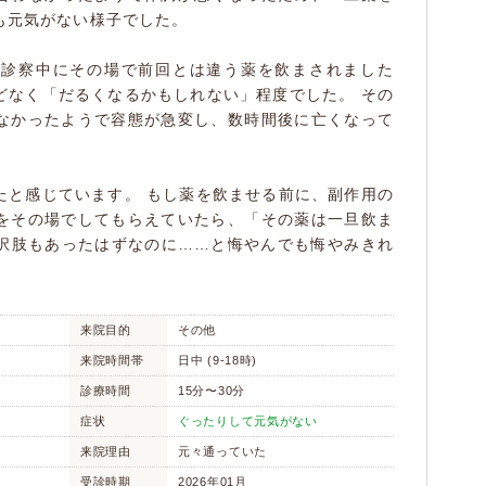
も元気がない様子でした。
て診察中にその場で前回とは違う薬を飲まされました
どなく「だるくなるかもしれない」程度でした。 その
なかったようで容態が急変し、数時間後に亡くなって
たと感じています。 もし薬を飲ませる前に、副作用の
をその場でしてもらえていたら、「その薬は一旦飲ま
択肢もあったはずなのに……と悔やんでも悔やみきれ
来院目的
その他
来院時間帯
日中 (9-18時)
診療時間
15分〜30分
症状
ぐったりして元気がない
来院理由
元々通っていた
受診時期
2026年01月