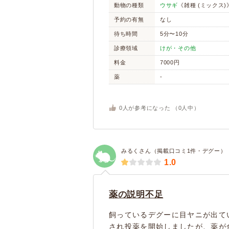
動物の種類
ウサギ
《雑種 (ミックス)
予約の有無
なし
待ち時間
5分〜10分
診療領域
けが・その他
料金
7000円
薬
-
0
人が参考になった （
0
人中）
みるくさん（掲載口コミ1件・デグー）
1.0
薬の説明不足
飼っているデグーに目ヤニが出て
され投薬を開始しましたが、薬が