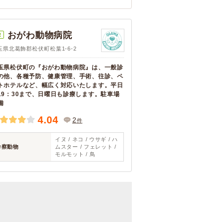
おがわ動物病院
R
玉県北葛飾郡松伏町松葉1-6-2
玉県松伏町の『おがわ動物病院』は、一般診
の他、各種予防、健康管理、手術、往診、ペ
トホテルなど、幅広く対応いたします。平日
19：30まで、日曜日も診療します。駐車場
備
4.04
2
件
イヌ / ネコ / ウサギ / ハ
診察動物
ムスター / フェレット /
モルモット / 鳥