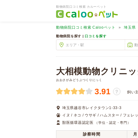
動物病院口コミ検索 カルーペット
動物病院口コミ検索
Calooペット
埼玉県
動物病院を探す |
口コミを探す
大相模動物クリニッ
おおさがみどうぶつくりにっく
3.91
？
飼い
埼玉県越谷市レイクタウン1-33-3
イヌ / ネコ / ウサギ / ハムスター / フェレッ
獣医循環器認定医
（学位・認定・専門）
診察時間
月