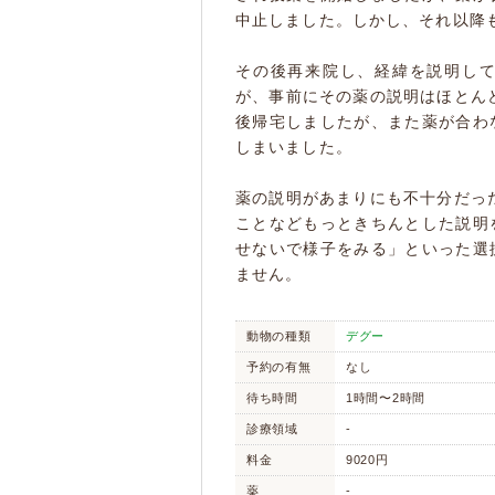
中止しました。しかし、それ以降
その後再来院し、経緯を説明し
が、事前にその薬の説明はほとん
後帰宅しましたが、また薬が合わ
しまいました。
薬の説明があまりにも不十分だっ
ことなどもっときちんとした説明
せないで様子をみる」といった選
ません。
動物の種類
デグー
予約の有無
なし
待ち時間
1時間〜2時間
診療領域
-
料金
9020円
薬
-