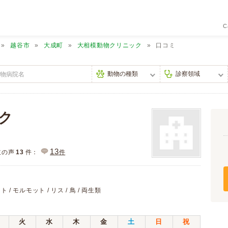
C
越谷市
大成町
大相模動物クリニック
口コミ
ク
13
主の声
13
件：
件
ト / モルモット / リス / 鳥 / 両生類
火
水
木
金
土
日
祝