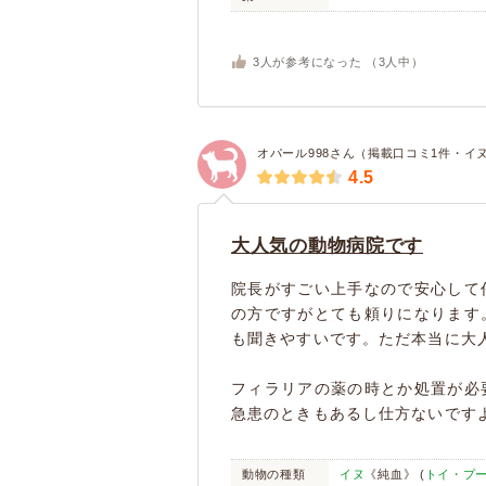
3
人が参考になった （
3
人中）
オパール998さん（掲載口コミ1件・イ
4.5
大人気の動物病院です
院長がすごい上手なので安心して
の方ですがとても頼りになります
も聞きやすいです。ただ本当に大
フィラリアの薬の時とか処置が必
急患のときもあるし仕方ないです
動物の種類
イヌ
《純血》 (
トイ・プ