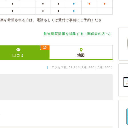
●
●
●
●
●
●
●
●
●
●
診察を希望される方は、電話もしくは受付で事前にご予約くださ
動物病院情報を編集する（関係者の方へ）
13
口コミ
地図
↓
アクセス数: 52,744 [7月: 240 | 6月: 360 ]
）