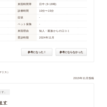
来院時間帯
日中 (9-18時)
診療時間
10分〜15分
症状
-
ペット保険
-
来院理由
知人・親族からの口コミ
受診時期
2024年11月
参考になった！
参考にならなかった
マリス）
2019年11月投稿
ます。
ます