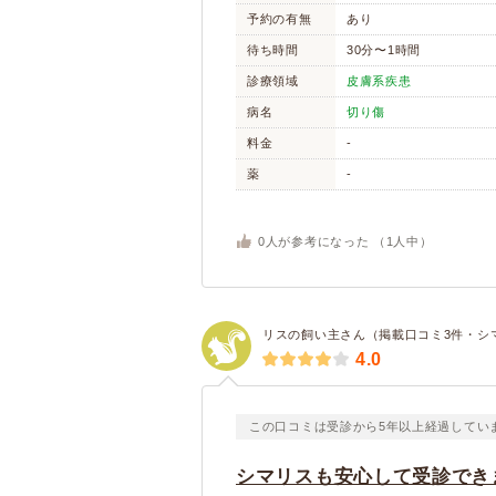
予約の有無
あり
待ち時間
30分〜1時間
診療領域
皮膚系疾患
病名
切り傷
料金
-
薬
-
0
人が参考になった （
1
人中）
リスの飼い主さん（掲載口コミ3件・シ
4.0
この口コミは受診から5年以上経過してい
シマリスも安心して受診でき