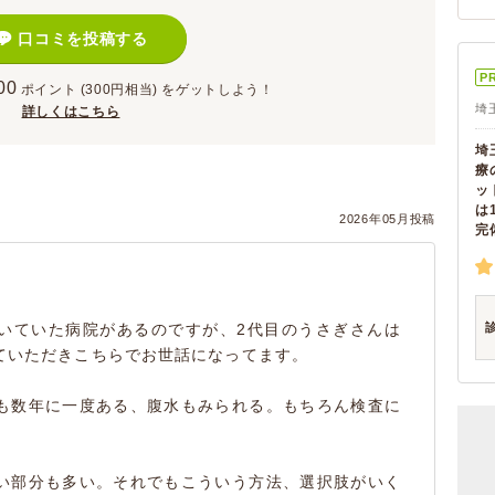
口コミを投稿する
P
00
ポイント
(300円相当)
をゲットしよう！
埼
詳しくはこちら
埼
療
ッ
は
2026年05月投稿
完
いていた病院があるのですが、2代目のうさぎさんは
ていただきこちらでお世話になってます。
も数年に一度ある、腹水もみられる。もちろん検査に
い部分も多い。それでもこういう方法、選択肢がいく