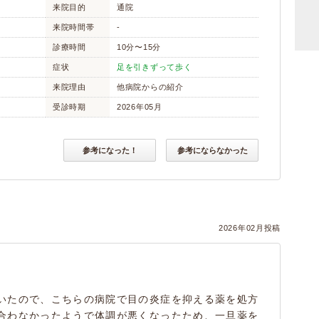
》
来院目的
通院
来院時間帯
-
診療時間
10分〜15分
症状
足を引きずって歩く
来院理由
他病院からの紹介
受診時期
2026年05月
参考になった！
参考にならなかった
2026年02月投稿
いたので、こちらの病院で目の炎症を抑える薬を処方
合わなかったようで体調が悪くなったため、一旦薬を