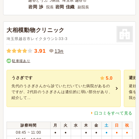
越谷どうぶつ病院 埼玉県 越谷市
岩岡 渉
岩岡 佳織
院長
副院長
大相模動物クリニック
埼玉県越谷市レイクタウン1-33-3
3.91
13
件
駐車場あり
うさぎです
5.0
避妊
先代のうさぎさんから診ていただいていた病院があるの
避妊
ですが、2代目のうさぎさんは遺伝的に弱い部分があり、
傷を
紹介して...
我が..
口コミをすべて見る
診察時間
月
火
水
木
金
土
日
祝
08:45 ~ 11:00
●
●
●
●
●
●
●