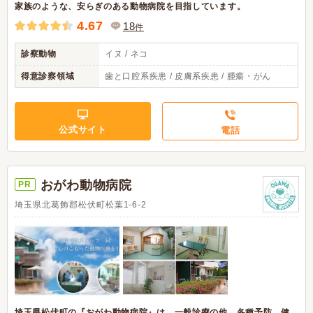
家族のような、安らぎのある動物病院を目指しています。
4.67
18
件
診察動物
イヌ / ネコ
得意診察領域
歯と口腔系疾患 / 皮膚系疾患 / 腫瘍・がん
公式サイト
電話
おがわ動物病院
PR
埼玉県北葛飾郡松伏町松葉1-6-2
埼玉県松伏町の『おがわ動物病院』は、一般診療の他、各種予防、健