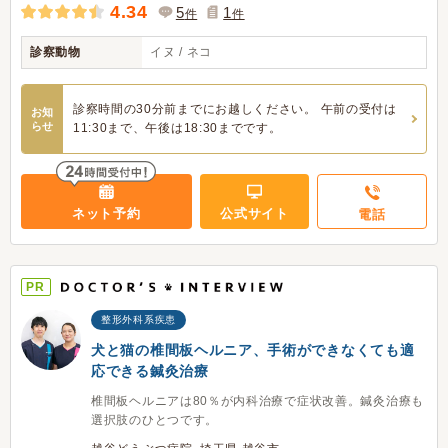
4.34
5
1
件
件
診察動物
イヌ / ネコ
診察時間の30分前までにお越しください。 午前の受付は
お知
らせ
11:30まで、午後は18:30までです。
ネット予約
公式サイト
電話
PR
整形外科系疾患
犬と猫の椎間板ヘルニア、手術ができなくても適
応できる鍼灸治療
椎間板ヘルニアは80％が内科治療で症状改善。鍼灸治療も
選択肢のひとつです。