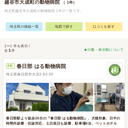
越谷市大成町の動物病院
（ 1件）
埼玉県越谷市大成町の動物病院 1件の一覧です。
埼玉県の路線一覧
地図で探す
口コミを探す
1〜1 件を表示 /
★の数・表示順について
1
全
件
春日部 はる動物病院
PR
埼玉県春日部市大沼2-62-30
春日部駅より徒歩20分の『春日部 はる動物病院』、犬猫対象、日中の
時間外診療・往診対応、土日祝日も診療、駐車場6台、ペットホテル