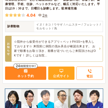
康管理、手術、往診、ペットホテルなど、幅広く対応いたします。平
日は19：30まで、日曜日も診療します。駐車場完備
4.04
2
件
イヌ / ネコ / ウサギ / ハムスター / フェレット /
診察動物
モルモット / 鳥
☆院外から仮受付ができるアプリ＜ペットPASS>を導入し
お
ております☆ 来院前に病院の混み具合が確認出来ます。 お
知
ら
家で順番をお取り頂き、順番が近づいたらご来院頂ければO
せ
Kです！ 詳しくは当院...
ネット予約
公式サイト
電話