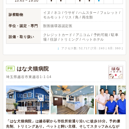
15:45 ~ 19:00
●
●
●
●
●
イヌ / ネコ / ウサギ / ハムスター / フェレット /
診察動物
モルモット / リス / 鳥 / 両生類
学位・認定・専門
獣医循環器認定医
クレジットカード / アニコム / 予約可能 / 駐車
設備・取り扱い
場 / 往診 / トリミング / ペットホテル
↓
アクセス数: 52,717 [7月: 240 | 6月: 360 ]
はな犬猫病院
PR
埼玉県越谷市東越谷1-1-14
「はな犬猫病院」は越谷駅から市役所前通り沿いに徒歩10分。予約優
先制、トリミングあり。ペットと飼い主様、そしてスタッフみんなが