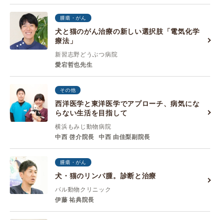
腫瘍・がん
犬と猫のがん治療の新しい選択肢「電気化学
療法」
新習志野どうぶつ病院
愛宕哲也先生
その他
西洋医学と東洋医学でアプローチ、病気にな
らない生活を目指して
横浜もみじ動物病院
中西 啓介院長
中西 由佳梨副院長
腫瘍・がん
犬・猫のリンパ腫。診断と治療
パル動物クリニック
伊藤 祐典院長