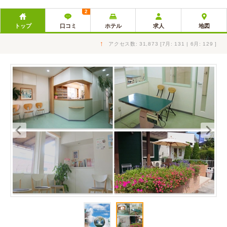
2
トップ
口コミ
ホテル
求人
地図
↑
アクセス数: 31,873 [7月: 131 | 6月: 129 ]