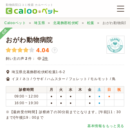
動物病院口コミ検索 カルーペット
Calooペット
埼玉県
北葛飾郡松伏町
松葉
おがわ動物病院
公式
おがわ動物病院
4.04
？
動物病院検索
2
飼い主の声
2
件：
件
埼玉県北葛飾郡松伏町松葉1-6-2
口コミ検索
イヌ / ネコ / ウサギ / ハムスター / フェレット / モルモット / 鳥
診察時間
月
火
水
木
金
土
日
祝
Calooペットとは？
09:00 ~ 12:00
●
●
●
●
●
●
16:00 ~ 19:30
●
●
●
●
●
口コミ投稿
※【最終受付時間】診察終了の30分前までとなります。[午前]11：30
まで/[午後]19：00まで
基本情報をもっと見る