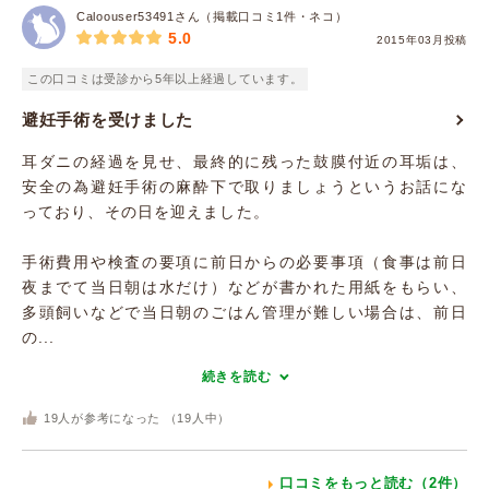
Caloouser53491さん（掲載口コミ1件・ネコ）
5.0
2015年03月投稿
この口コミは受診から5年以上経過しています。
避妊手術を受けました
耳ダニの経過を見せ、最終的に残った鼓膜付近の耳垢は、
安全の為避妊手術の麻酔下で取りましょうというお話にな
っており、その日を迎えました。
手術費用や検査の要項に前日からの必要事項（食事は前日
夜までて当日朝は水だけ）などが書かれた用紙をもらい、
多頭飼いなどで当日朝のごはん管理が難しい場合は、前日
の...
続きを読む
19
人が参考になった （
19
人中）
口コミをもっと読む（2件）