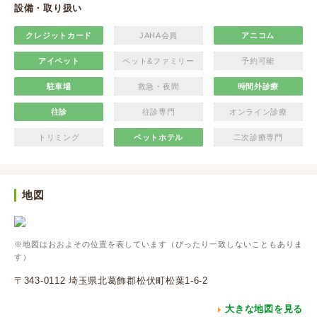
設備・取り扱い
クレジットカード
JAHA会員
アニコム
アイペット
ペット&ファミリー
予約可能
駐車場
救急・夜間
時間外診療
往診
往診専門
オンライン診療
トリミング
ペットホテル
二次診療専門
地図
※地図はおおよその位置を表しています（ぴったり一致しないこともありま
す）
〒343-0112 埼玉県北葛飾郡松伏町松葉1-6-2
大きな地図を見る