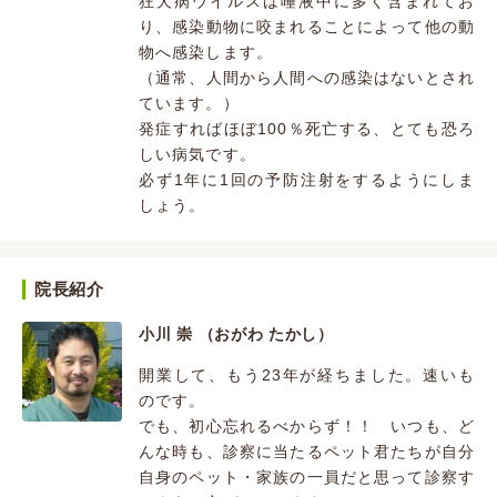
狂犬病ウイルスは唾液中に多く含まれてお
り、感染動物に咬まれることによって他の動
物へ感染します。
（通常、人間から人間への感染はないとされ
ています。）
発症すればほぼ100％死亡する、とても恐ろ
しい病気です。
必ず1年に1回の予防注射をするようにしま
しょう。
院長紹介
小川 崇 （おがわ たかし）
開業して、もう23年が経ちました。速いも
のです。
でも、初心忘れるべからず！！ いつも、ど
んな時も、診察に当たるペット君たちが自分
自身のペット・家族の一員だと思って診察す