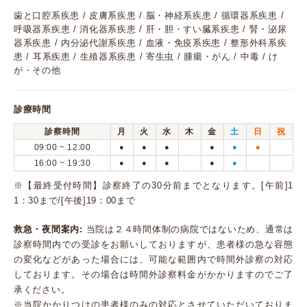
歯と口腔系疾患 / 皮膚系疾患 / 脳・神経系疾患 / 循環器系疾患 /
呼吸器系疾患 / 消化器系疾患 / 肝・胆・すい臓系疾患 / 腎・泌尿
器系疾患 / 内分泌代謝系疾患 / 血液・免疫系疾患 / 整形外科系疾
患 / 耳系疾患 / 生殖器系疾患 / 寄生虫 / 腫瘍・がん / 中毒 / け
が・その他
診療時間
診察時間
月
火
水
木
金
土
日
祝
09:00 ~ 12:00
●
●
●
●
●
●
16:00 ~ 19:30
●
●
●
●
●
※【最終受付時間】診察終了の30分前までとなります。[午前]1
1：30まで/[午後]19：00まで
救急・夜間案内:
当院は２４時間体制の病院ではないため、通常は
診察時間内での受診をお願いしておりますが、患者様の急な容態
の変化などがあった場合には、可能な範囲内で時間外診察の対応
しております。その場合は時間外診察料金がかかりますのでご了
承ください。
※当院かかりつけの患者様のみの対応とさせていただいておりま