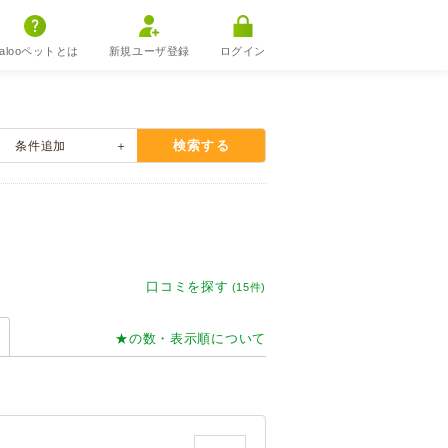
alooペットとは
新規ユーザ登録
ログイン
検索する
条件
追加
口コミを探す
(15件)
★の数・表示順について