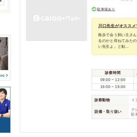
(0)
(0)
深谷市
上尾市
(11)
(17)
(0)
クレジットカード
アニコム
(3)
(2)
駐車場あり
(0)
(0)
(0)
草加市
越谷市
(20)
(32)
アイペット
(3)
(0)
(0)
蕨市
戸田市
(6)
(0)
(12)
川口先生がオススメ
(0)
(0)
入間市
予約可能
朝霞市
駐車場
(12)
(1)
(8)
(3)
散歩で会う飼い主さ
耳系疾患
(0)
(1)
志木市
和光市
(7)
(0)
(2)
(0)
るのかと尋ねてみた
(0)
(0)
い先生よ」と勧...
新座市
往診
桶川市
(1)
(11)
(8)
(0)
(0)
(0)
久喜市
北本市
トリミング
(17)
(0)
(5)
(1)
(0)
(0)
八潮市
ペットホテル
富士見市
(9)
(2)
(8)
(0)
(0)
診察時間
三郷市
蓮田市
(9)
(5)
09:00 ~ 12:00
坂戸市
幸手市
(12)
(3)
16:00 ~ 19:00
鶴ヶ島市
日高市
(10)
(4)
吉川市
ふじみ野市
診察動物
イヌ
(8)
(11)
白岡市
北足立郡伊奈町
(4)
(4)
ク
設備・取り扱い
駐
入間郡三芳町
入間郡毛呂山町
(2)
(2)
入間郡越生町
比企郡滑川町
(1)
(2)
比企郡嵐山町
比企郡小川町
(3)
(2)