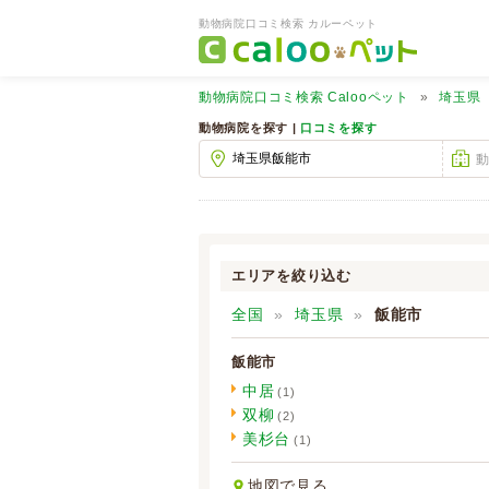
動物病院口コミ検索 カルーペット
動物病院口コミ検索
Calooペット
埼玉県
動物病院を探す |
口コミを探す
エリアを絞り込む
全国
埼玉県
飯能市
飯能市
中居
(1)
双柳
(2)
美杉台
(1)
地図で見る