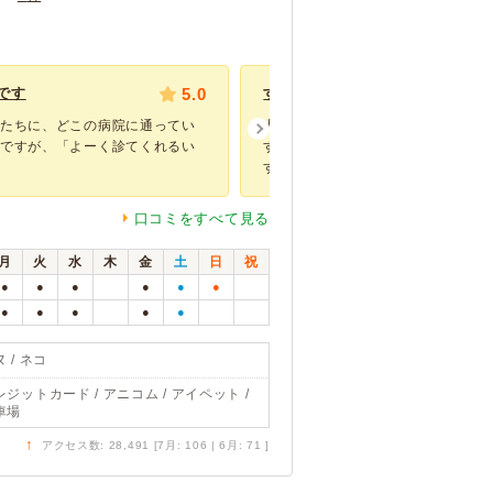
です
5.0
すごく混んでいます。
んたちに、どこの病院に通ってい
犬の予防接種等でいつもお世話にな
のですが、「よーく診てくれるい
す。 予約は、当日に行って、名前
すが、受...
口コミをすべて見る
月
火
水
木
金
土
日
祝
●
●
●
●
●
●
●
●
●
●
●
 / ネコ
レジットカード / アニコム / アイペット /
車場
↑
アクセス数: 28,491 [7月: 106 | 6月: 71 ]