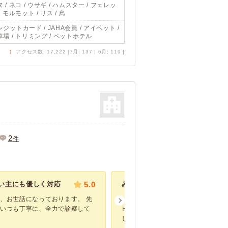
 / ネコ / ウサギ / ハムスター / フェレッ
/ モルモット / リス / 鳥
ジットカード / JAHA会員 / アイペット /
車場 / トリミング / ペットホテル
↑
アクセス数: 17,222 [7月: 137 | 6月: 119 ]
2
件
い主にも優しく対応
5.0
みんな優しいし、綺麗な病院です
、お世話になっております。 先
いつもお世話になってます。 保護
はいつも丁寧に、全力で診察して
ビビリでなかなか診療するのにも大
しく、う...