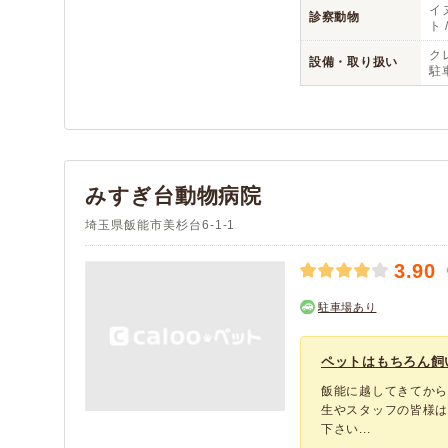
イヌ
診察動物
ト 
クレ
設備・取り扱い
駐
みすぎ台動物病院
埼玉県飯能市美杉台6-1-1
3.90
駐車場あり
ペットはもちろん飼
飯能に越してきてから
生やスタッフの皆様
下さい...