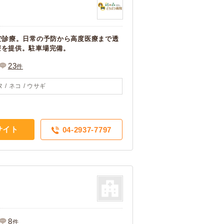
で診療。日常の予防から高度医療まで透
療を提供。駐車場完備。
23
件
 / ネコ / ウサギ
サイト
04-2937-7797
8
件