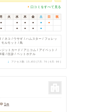
口コミをすべて見る
月
火
水
木
金
土
日
祝
●
●
●
●
●
●
●
●
●
●
●
 / ネコ / ウサギ / ハムスター / フェレッ
/ モルモット / 鳥
レジットカード / アニコム / アイペット /
車場 / 往診 / ペットホテル
↓
アクセス数: 15,453 [7月: 76 | 6月: 96 ]
1
件