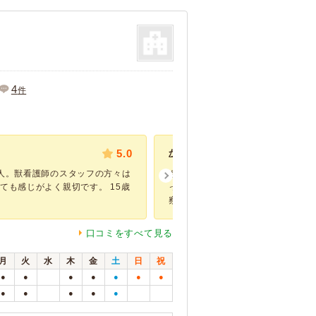
4
件
5.0
かかりつけです
人。獣看護師のスタッフの方々は
もう何年もお世話になっています。
ても感じがよく親切です。 15歳
っしゃいますが、持病があるのでい
察をお願い...
口コミをすべて見る
月
火
水
木
金
土
日
祝
●
●
●
●
●
●
●
●
●
●
●
●