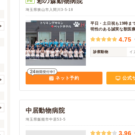
彩の森動物病院
PR
埼玉県狭山市入間川3-5-18
平日・土日祝も19時ま
明性のある誠実な獣医
さいたま市すべて
さいたま市西区
(6)
4.75
(125)
さいたま市北区
さいたま市大宮区
(13)
(17)
診察動物
イヌ
さいたま市見沼区
さいたま市中央区
(12)
(13)
さいたま市桜区
さいたま市浦和区
(7)
(15)
さいたま市南区
さいたま市緑区
(19)
(12)
ネット予約
公式
さいたま市岩槻区
川越市
(11)
(26)
イヌ
ネコ
(4)
(4)
熊谷市
川口市
(16)
(47)
ウサギ
ハムスター
(2)
(2)
行田市
秩父市
(6)
(5)
フェレット
モルモット
(2)
(2)
所沢市
加須市
(37)
(9)
中居動物病院
(0)
(0)
本庄市
東松山市
(10)
(10)
(0)
(0)
埼玉県飯能市中居53-5
リス
(0)
(1)
春日部市
狭山市
(23)
(10)
(0)
(0)
鳥
(0)
(2)
羽生市
鴻巣市
3.96
(6)
(10)
(0)
(0)