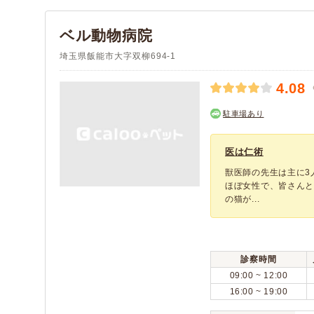
比企郡鳩山町
秩父郡長瀞町
(2)
(2)
秩父郡小鹿野町
児玉郡美里町
ベル動物病院
(1)
(1)
児玉郡上里町
大里郡寄居町
(5)
(1)
埼玉県飯能市大字双柳694-1
南埼玉郡宮代町
北葛飾郡杉戸町
(2)
(4)
4.08
北葛飾郡松伏町
(2)
駐車場あり
医は仁術
獣医師の先生は主に3
ほぼ女性で、皆さんと
の猫が...
診察時間
09:00 ~ 12:00
16:00 ~ 19:00