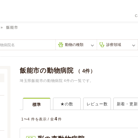
C
飯能市
飯能市の動物病院
（ 4件）
埼玉県飯能市の動物病院 4件の一覧です。
★の数
レビュー数
新着・更新
標準
4
1〜4 件を表示 /
全
件