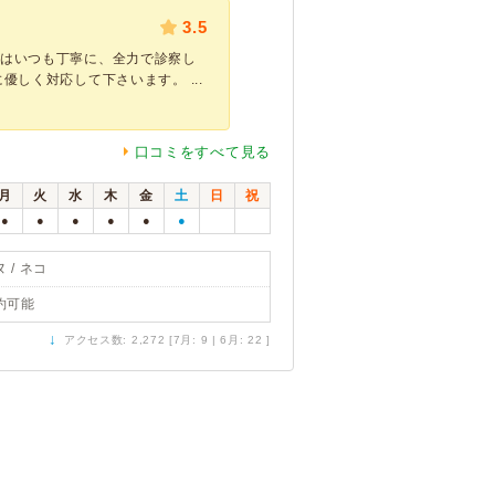
3.5
様はいつも丁寧に、全力で診察し
優しく対応して下さいます。 ...
口コミをすべて見る
月
火
水
木
金
土
日
祝
●
●
●
●
●
●
 / ネコ
約可能
↓
アクセス数: 2,272 [7月: 9 | 6月: 22 ]